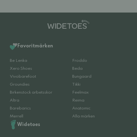
Favoritmärken
Be Lenka
Froddo
Xero Shoes
Beda
Vivobarefoot
Bungaard
Groundies
Tikki
Birkenstock arbetsskor
Feelmax
Altra
Reima
Barebarics
Anatomic
Merrell
Alla märken
Widetoes