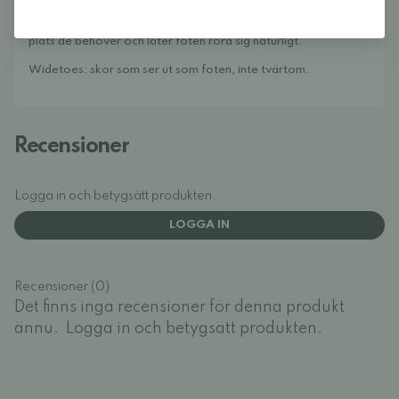
är att samla ett av Europas bästa utbud av fotformade på ett
ställe och göra det enkelt att hitta modeller som ger tårna den
plats de behöver och låter foten röra sig naturligt.
Widetoes: skor som ser ut som foten, inte tvärtom.
Recensioner
Logga in och betygsätt produkten.
LOGGA IN
Recensioner (0)
Det finns inga recensioner för denna produkt
ännu.
Logga in och betygsätt produkten.