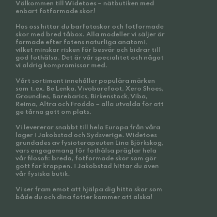
Välkommen till Widetoes – nätbutiken med
enbart fotformade skor!
Hos oss hittar du barfotaskor och fotformade
skor med bred tåbox. Alla modeller vi säljer är
formade efter fotens naturliga anatomi,
vilket minskar risken för besvär och bidrar till
god fothälsa. Det är vår specialitet och något
vi aldrig kompromissar med.
Vårt sortiment innehåller populära märken
som t.ex. Be Lenka, Vivobarefoot, Xero Shoes,
Groundies, Barebarics, Birkenstock, Viba,
Reima, Altra och Froddo – alla utvalda för att
ge tårna gott om plats.
Vi levererar snabbt till hela Europa från våra
lager i Jakobstad och Sydsverige. Widetoes
grundades av fysioterapeuten Lina Björkskog,
vars engagemang för fothälsa präglar hela
vår filosofi: breda, fotformade skor som gör
gott för kroppen. I Jakobstad hittar du även
vår fysiska butik.
Vi ser fram emot att hjälpa dig hitta skor som
både du och dina fötter kommer att älska!