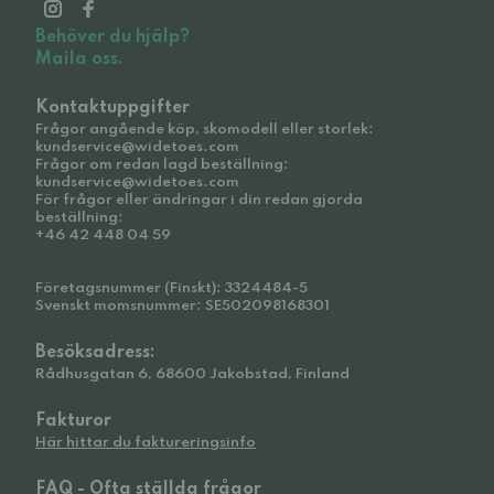
Behöver du hjälp?
Maila oss.
Kontaktuppgifter
Frågor angående köp, skomodell eller storlek:
kundservice@widetoes.com
Frågor om redan lagd beställning:
kundservice@widetoes.com
För frågor eller ändringar i din redan gjorda
beställning:
+46 42 448 04 59
Företagsnummer (Finskt): 3324484-5
Svenskt momsnummer: SE502098168301
Besöksadress:
Rådhusgatan 6, 68600 Jakobstad, Finland
Fakturor
Här hittar du faktureringsinfo
FAQ - Ofta ställda frågor