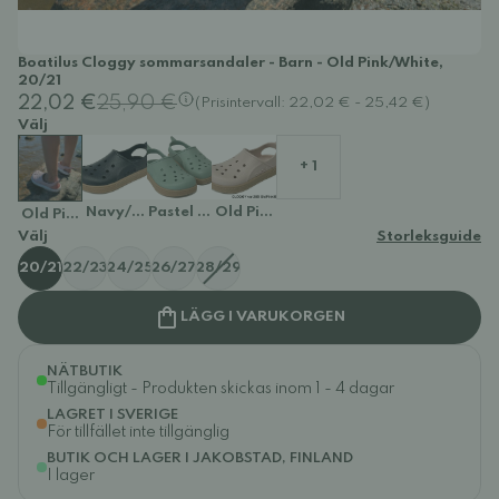
Boatilus Cloggy sommarsandaler - Barn - Old Pink/White,
20/21
22,02 €
25,90 €
(Prisintervall: 22,02 € - 25,42 €)
Välj
+ 1
Navy/Beige
Pastel Green/Beige
Old Pink/Beige
Old Pink/White
Välj
Storleksguide
20/21
22/23
24/25
26/27
28/29
LÄGG I VARUKORGEN
NÄTBUTIK
Tillgängligt - Produkten skickas inom 1 - 4 dagar
LAGRET I SVERIGE
För tillfället inte tillgänglig
BUTIK OCH LAGER I JAKOBSTAD, FINLAND
I lager