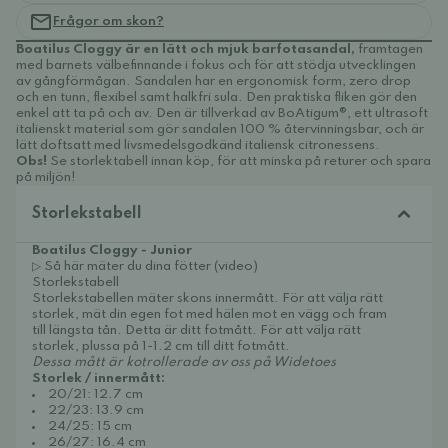
Frågor om skon?
Boatilus Cloggy är en lätt och mjuk barfotasandal,
framtagen
med barnets välbefinnande i fokus och för att stödja utvecklingen
av gångförmågan. Sandalen har en ergonomisk form, zero drop
och en tunn, flexibel samt halkfri sula. Den praktiska fliken gör den
enkel att ta på och av. Den är tillverkad av BoAtigum®, ett ultrasoft
italienskt material som gör sandalen 100 % återvinningsbar, och är
lätt doftsatt med livsmedelsgodkänd italiensk citronessens.
Obs!
Se storlektabell innan köp, för att minska på returer och spara
på miljön!
Storlekstabell
Boatilus Cloggy - Junior
▷ Så här mäter du dina fötter (video)
Storlekstabell
Storlekstabellen mäter skons innermått. För att välja rätt
storlek, mät din egen fot med hälen mot en vägg och fram
till längsta tån. Detta är ditt fotmått. För att välja rätt
storlek, plussa på 1-1.2 cm till ditt fotmått.
Dessa mått är kotrollerade av oss på Widetoes
Storlek / innermått:
20/21: 12.7 cm
22/23: 13.9 cm
24/25: 15 cm
26/27: 16.4 cm