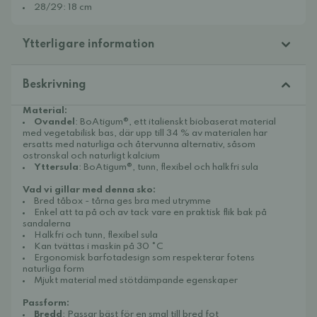
28/29: 18 cm
Ytterligare information
Beskrivning
Material:
Ovandel
: BoAtigum®, ett italienskt biobaserat material
med vegetabilisk bas, där upp till 34 % av materialen har
ersatts med naturliga och återvunna alternativ, såsom
ostronskal och naturligt kalcium
Yttersula
: BoAtigum®, tunn, flexibel och halkfri sula
Vad vi gillar med denna sko:
Bred tåbox - tårna ges bra med utrymme
Enkel att ta på och av tack vare en praktisk flik bak på
sandalerna
Halkfri och tunn, flexibel sula
Kan tvättas i maskin på 30 °C
Ergonomisk barfotadesign som respekterar fotens
naturliga form
Mjukt material med stötdämpande egenskaper
Passform:
Bredd
: Passar bäst för en smal till bred fot