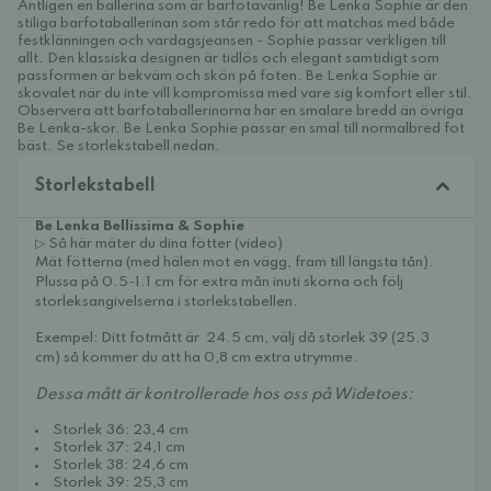
Äntligen en ballerina som är barfotavänlig! Be Lenka Sophie är den
stiliga barfotaballerinan som står redo för att matchas med både
festklänningen och vardagsjeansen - Sophie passar verkligen till
allt. Den klassiska designen är tidlös och elegant samtidigt som
passformen är bekväm och skön på foten. Be Lenka Sophie är
skovalet när du inte vill kompromissa med vare sig komfort eller stil.
Observera att barfotaballerinorna har en smalare bredd än övriga
Be Lenka-skor. Be Lenka Sophie passar en smal till normalbred fot
bäst. Se storlekstabell nedan.
Storlekstabell
Be Lenka Bellissima & Sophie
▷ Så här mäter du dina fötter (video)
Mät fötterna (med hälen mot en vägg, fram till längsta tån).
Plussa på 0.5-1.1 cm för extra mån inuti skorna och följ
storleksangivelserna i storlekstabellen.
Exempel: Ditt fotmått är 24.5 cm, välj då storlek 39 (25.3
cm) så kommer du att ha 0,8 cm extra utrymme.
Dessa mått är kontrollerade hos oss på Widetoes:
Storlek 36: 23,4 cm
Storlek 37: 24,1 cm
Storlek 38: 24,6 cm
Storlek 39: 25,3 cm