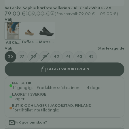
Be Lenka Sophie barfotaballerina - All Chalk White - 36
79,00 €
109,00 €
(Prisintervall: 79,00 € - 109,00 €)
Välj
Toffee Brown
Mattsvart
All Chalk White
Välj
Storleksguide
36
37
38
39
40
41
42
43
LÄGG I VARUKORGEN
NÄTBUTIK
Tillgängligt - Produkten skickas inom 1 - 4 dagar
LAGRET I SVERIGE
I lager
BUTIK OCH LAGER I JAKOBSTAD, FINLAND
För tillfället inte tillgänglig
Frågor om skon?