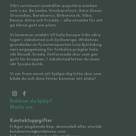
Vårt sortiment innehåller populära märken
som t.ex. Be Lenka, Vivobarefoot, Xero Shoes,
Groundies, Barebarics, Birkenstock, Viba,
Reima, Altra och Froddo – alla utvalda för att
ge tårna gott om plats.
Vi levererar snabbt till hela Europa från våra
lager i Jakobstad och Sydsverige. Widetoes
grundades av fysioterapeuten Lina Björkskog,
vars engagemang för fothälsa präglar hela
vår filosofi: breda, fotformade skor som gör
gott för kroppen. I Jakobstad hittar du även
vår fysiska butik.
Vi ser fram emot att hjälpa dig hitta skor som
både du och dina fötter kommer att älska!
Behöver du hjälp?
Maila oss.
Kontaktuppgifter
Frågor angående köp, skomodell eller storlek:
kundservice@widetoes.com