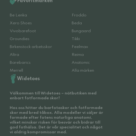
Favoritmärken
Be Lenka
Froddo
Xero Shoes
Beda
Vivobarefoot
Bungaard
Groundies
Tikki
Birkenstock arbetsskor
Feelmax
Altra
Reima
Barebarics
Anatomic
Merrell
Alla märken
Widetoes
Välkommen till Widetoes – nätbutiken med
enbart fotformade skor!
Hos oss hittar du barfotaskor och fotformade
skor med bred tåbox. Alla modeller vi säljer är
formade efter fotens naturliga anatomi,
vilket minskar risken för besvär och bidrar till
god fothälsa. Det är vår specialitet och något
vi aldrig kompromissar med.