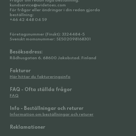
Frågor om redan lagd beställning:
kundservice@widetoes.com
För frågor eller ändringar i din redan gjorda
beställning:
+46 42 448 04 59
Företagsnummer (Finskt): 3324484-5
Svenskt momsnummer: SE502098168301
Besöksadress:
Rådhusgatan 6, 68600 Jakobstad, Finland
Fakturor
Här hittar du faktureringsinfo
FAQ - Ofta ställda frågor
FAQ
Info - Beställningar och returer
Information om beställningar och returer
Reklamationer