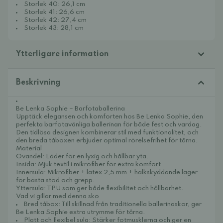
Storlek 40: 26,1 cm
Storlek 41: 26,6 cm
Storlek 42: 27,4 cm
Storlek 43: 28,1 cm
Ytterligare information
Beskrivning
Be Lenka Sophie – Barfotaballerina
Upptäck elegansen och komforten hos Be Lenka Sophie, den
perfekta barfotavänliga ballerinan för både fest och vardag.
Den tidlösa designen kombinerar stil med funktionalitet, och
den breda tåboxen erbjuder optimal rörelsefrihet för tårna.
Material
Ovandel: Läder för en lyxig och hållbar yta.
Insida: Mjuk textil i mikrofiber för extra komfort.
Innersula: Mikrofiber + latex 2,5 mm + halkskyddande lager
för bästa stöd och grepp.
Yttersula: TPU som ger både flexibilitet och hållbarhet.
Vad vi gillar med denna sko
Bred tåbox: Till skillnad från traditionella ballerinaskor, ger
Be Lenka Sophie extra utrymme för tårna.
Platt och flexibel sula: Stärker fotmusklerna och ger en