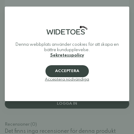
Om Widetoes
Widetoes hjälper dig att hitta skor som är både bekväma och
snygga. Vi specialiserar oss på breda skor, fotformade skor,
barfotaskor och minimalistiska skor för hela familjen. Vårt mål
är att samla ett av Europas bästa utbud av fotformade på ett
ställe och göra det enkelt att hitta modeller som ger tårna den
plats de behöver och låter foten röra sig naturligt.
Denna webbplats använder cookies för att skapa en
Widetoes: skor som ser ut som foten, inte tvärtom.
bättre kundupplevelse.
Sekretesspolicy
ACCEPTERA
Recensioner
Acceptera nödvändiga
Logga in och betygsätt produkten.
LOGGA IN
Recensioner (0)
Det finns inga recensioner för denna produkt