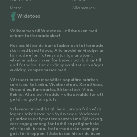
Barebarics
Anatomic
Merrell
Alla märken
Widetoes
Välkommen till Widetoes – nätbutiken med
enbart fotformade skor!
Hos oss hittar du barfotaskor och fotformade
skor med bred tåbox. Alla modeller vi säljer är
formade efter fotens naturliga anatomi,
vilket minskar risken för besvär och bidrar till
god fothälsa. Det är vår specialitet och något
vi aldrig kompromissar med.
Vårt sortiment innehåller populära märken
som t.ex. Be Lenka, Vivobarefoot, Xero Shoes,
Groundies, Barebarics, Birkenstock, Viba,
Reima, Altra och Froddo – alla utvalda för att
ge tårna gott om plats.
Vi levererar snabbt till hela Europa från våra
lager i Jakobstad och Sydsverige. Widetoes
grundades av fysioterapeuten Lina Björkskog,
vars engagemang för fothälsa präglar hela
vår filosofi: breda, fotformade skor som gör
gott för kroppen. I Jakobstad hittar du även