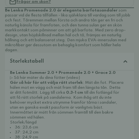
Frågor om skon?
Be Lenka Promenade 2.0 är eleganta barfotasandaler
som
passar vid de flesta tillfällen - lika självklara till vardag som till jobb
och fest. Tåremmen mellan första och andra tån ger en fri och
naturlig känsla för framfoten, och den tunna sulan ger en skön
markkontakt som påminner om att gå barfota. Med zero drop-
design, utan höjdskillnad mellan häl och tå, främjas en naturlig
hållning och ett balanserat steg. Den mjuka EVA-innersulan med
mikrofiber ger dessutom en behaglig komfort som håller hela
dagen.
Storlekstabell
Be Lenka Summer 2.0 + Promenade 2.0 + Grace 2.0
▷ Så här mäter du dina fötter (video)
Gör så här för att välja rätt storlek
: Mät din fot. Placera
hälen mot en vägg och mät fram till den längsta tån. Detta
är ditt fotmått. Lägg till cirka
0.3-1 cm
till din fotlängd för
att få rätt storlek på sandalerna. Kom ihåg att du inte
behöver mycket extra utrymme framför tårna i sandaler,
utan en ganska exakt passform är vanligtvis bäst.
Innermåttet är mätt från sömmen framtill till den bakre
sömmen vid hälen.
Storlek/längd
36: 23,6 cm
37: 24,2 cm
38: 24,9 cm