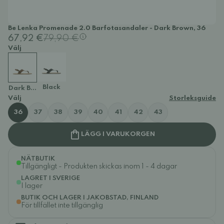
Be Lenka Promenade 2.0 Barfotasandaler - Dark Brown, 36
67,92 €
79,90 €
Välj
Black
Dark Brown
Välj
Storleksguide
36
37
38
39
40
41
42
43
LÄGG I VARUKORGEN
NÄTBUTIK
Tillgängligt - Produkten skickas inom 1 - 4 dagar
LAGRET I SVERIGE
I lager
BUTIK OCH LAGER I JAKOBSTAD, FINLAND
För tillfället inte tillgänglig