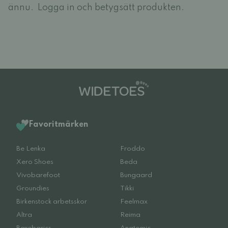
ännu.
Logga in och betygsätt produkten.
Favoritmärken
Be Lenka
Froddo
Xero Shoes
Beda
Vivobarefoot
Bungaard
Groundies
Tikki
Birkenstock arbetsskor
Feelmax
Altra
Reima