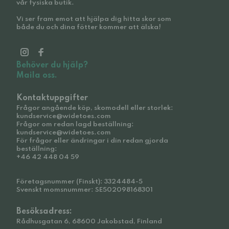
vår fysiska butik.
Vi ser fram emot att hjälpa dig hitta skor som
både du och dina fötter kommer att älska!
Behöver du hjälp?
Maila oss.
Kontaktuppgifter
Frågor angående köp, skomodell eller storlek:
kundservice@widetoes.com
Frågor om redan lagd beställning:
kundservice@widetoes.com
För frågor eller ändringar i din redan gjorda
beställning:
+46 42 448 04 59
Företagsnummer (Finskt): 3324484-5
Svenskt momsnummer: SE502098168301
Besöksadress:
Rådhusgatan 6, 68600 Jakobstad, Finland