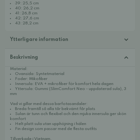
39: 25,5 cm
40: 26,2 cm
41: 26,8 cm
42: 27,6 cm
43: 28,2 cm
Ytterligare information
Beskrivning
Material:
Ovansida: Syntetmaterial
Foder: Mikofiber
Innersula: EVA + mikrofiber för komfort hela dagen
Yttersula: Gummi (SlimComfort Neo - uppdaterad sula), 3
mm
Vad vi gillar med dessa barfotasandaler:
Breda framtill så alla tår bekvämt får plats
Sulan är tunn och flexibel och den mjuka innersula ger skön
komfort
Helt platt sula utan upphöjning i hälen
Fin design som passar med de flesta outfits
Tillverkade i Vietnam.