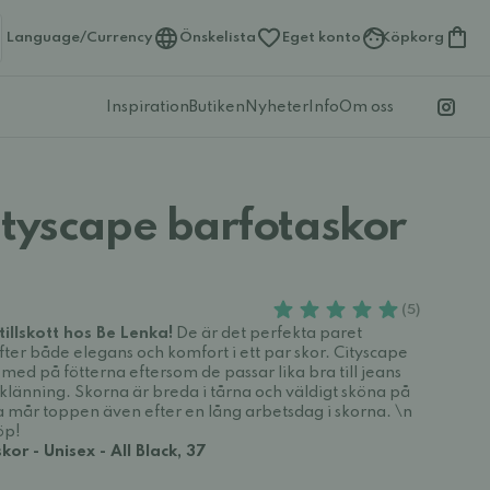
Language/Currency
Önskelista
Eget konto
Köpkorg
Inspiration
Butiken
Nyheter
Info
Om oss
ityscape barfotaskor
(5)
tillskott hos Be Lenka!
De är det perfekta paret
efter både elegans och komfort i ett par skor. Cityscape
 med på fötterna eftersom de passar lika bra till jeans
länning. Skorna är breda i tårna och väldigt sköna på
rna mår toppen även efter en lång arbetsdag i skorna. \n
öp!
or - Unisex - All Black, 37