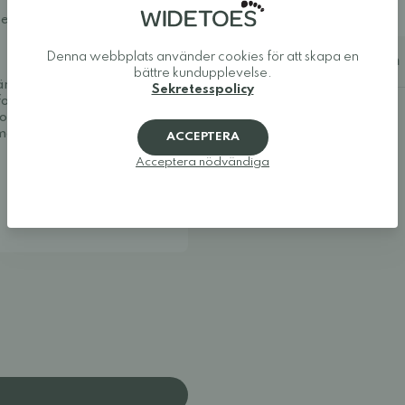
47: 30,7 cm
ciellt cykling, klättring och
Denna webbplats använder cookies för att skapa en
Ytterligare information
bättre kundupplevelse.
väma och snygga. Vi
Sekretesspolicy
fotaskor och minimalistiska
uropas bästa utbud av
a modeller som ger tårna den
ACCEPTERA
Acceptera nödvändiga