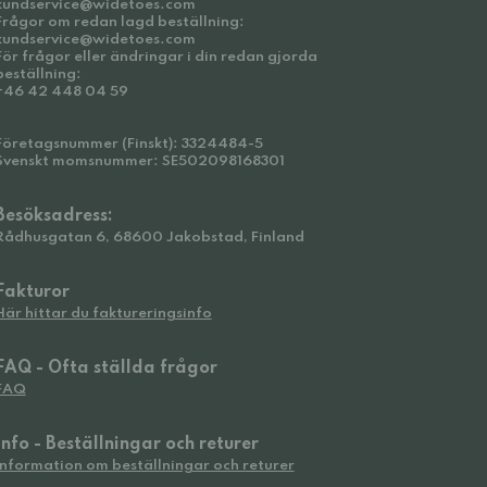
kundservice@widetoes.com
Frågor om redan lagd beställning:
kundservice@widetoes.com
För frågor eller ändringar i din redan gjorda
beställning:
+46 42 448 04 59
Företagsnummer (Finskt): 3324484-5
Svenskt momsnummer: SE502098168301
Besöksadress:
Rådhusgatan 6, 68600 Jakobstad, Finland
Fakturor
Här hittar du faktureringsinfo
FAQ - Ofta ställda frågor
FAQ
Info - Beställningar och returer
Information om beställningar och returer