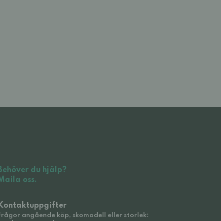
Behöver du hjälp?
Maila oss.
Kontaktuppgifter
Frågor angående köp, skomodell eller storlek: