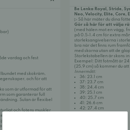
Be Lenka Royal, Stride, Sy
Neo, Velocity, Elite, Core
▷ Så här mäter du dina fötte
Gör så här för att välja rä
(med hälen mot en vägg, fram
gbar)
på 0.5-1.4 cm för extra mån 
storleksangivelserna i storl
bra när det finns rum framf
med skorna utan att de glap
Storlekstabellen är skons i
åde vardag och fest
Exempel: Ditt fotmått är 24
(25,9 cm) så kommer du att 
Innermått:
gelbundet med skokräm,
36: 23,1 cm
 egenskaper, och för att
37: 23,7 cm
38: 24,4 cm
ko som är utformad för att
39: 25,1 cm
orm som garanterar full
40: 25,7 cm
ändning. Sulan är flexibel
41: 26,6 cm
42: 27,4 cm
aturligt och fotens muskler
43: 28,0 cm
en ger tårna ordentligt
44: 28,7 cm
kjutet. I designen har man
45: 29,4 cm
helst vill röra sig.
46: 30,0 cm