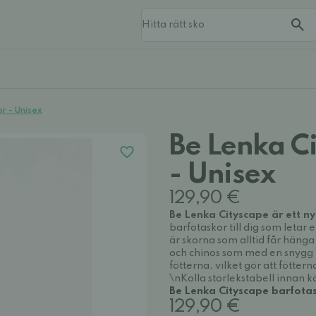
r - Unisex
Be Lenka C
- Unisex
129,90 €
Be Lenka Cityscape är ett ny
barfotaskor till dig som letar 
är skorna som alltid får hänga
och chinos som med en snygg k
fötterna, vilket gör att fötte
\nKolla storlekstabell innan k
Be Lenka Cityscape barfotask
129,90 €