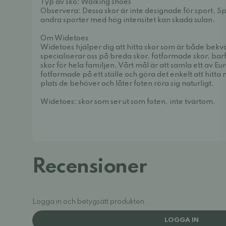
Typ av sko: Walking shoes
Observera: Dessa skor är inte designade för sport. Spe
andra sporter med hög intensitet kan skada sulan.
Om Widetoes
Widetoes hjälper dig att hitta skor som är både bek
specialiserar oss på breda skor, fotformade skor, bar
skor för hela familjen. Vårt mål är att samla ett av E
fotformade på ett ställe och göra det enkelt att hitt
plats de behöver och låter foten röra sig naturligt.
Widetoes: skor som ser ut som foten, inte tvärtom.
Recensioner
Logga in och betygsätt produkten.
LOGGA IN