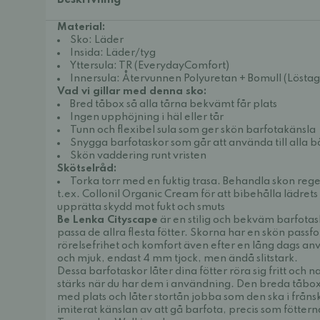
Beskrivning
Material:
Sko: Läder
Insida: Läder/tyg
Yttersula: TR (EverydayComfort)
Innersula: Återvunnen Polyuretan + Bomull (Lösta
Vad vi gillar med denna sko:
Bred tåbox så alla tårna bekvämt får plats
Ingen upphöjning i häl eller tår
Tunn och flexibel sula som ger skön barfotakänsla
Snygga barfotaskor som går att använda till alla b
Skön vaddering runt vristen
Skötselråd:
Torka torr med en fuktig trasa. Behandla skon re
t.ex.
Collonil Organic Cream
för att bibehålla lädrets
upprätta skydd mot fukt och smuts
Be Lenka Cityscape
är en stilig och bekväm barfotas
passa de allra flesta fötter. Skorna har en skön passf
rörelsefrihet och komfort även efter en lång dags anv
och mjuk, endast 4 mm tjock, men ändå slitstark.
Dessa barfotaskor låter dina fötter röra sig fritt och n
stärks när du har dem i användning. Den breda tåbox
med plats och låter stortån jobba som den ska i fråns
imiterat känslan av att gå barfota, precis som fötterna 