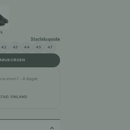
rown
ck
Storleksguide
42
43
44
45
47
VARUKORGEN
ckas inom 1 - 4 dagar
STAD, FINLAND