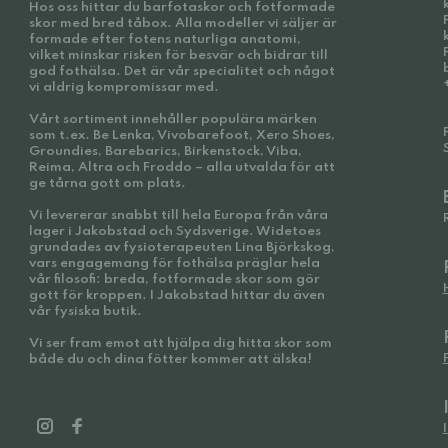
Hos oss hittar du barfotaskor och fotformade
skor med bred tåbox. Alla modeller vi säljer är
formade efter fotens naturliga anatomi,
vilket minskar risken för besvär och bidrar till
god fothälsa. Det är vår specialitet och något
vi aldrig kompromissar med.
Vårt sortiment innehåller populära märken
som t.ex. Be Lenka, Vivobarefoot, Xero Shoes,
Groundies, Barebarics, Birkenstock, Viba,
Reima, Altra och Froddo – alla utvalda för att
ge tårna gott om plats.
Vi levererar snabbt till hela Europa från våra
lager i Jakobstad och Sydsverige. Widetoes
grundades av fysioterapeuten Lina Björkskog,
vars engagemang för fothälsa präglar hela
vår filosofi: breda, fotformade skor som gör
gott för kroppen. I Jakobstad hittar du även
vår fysiska butik.
Vi ser fram emot att hjälpa dig hitta skor som
både du och dina fötter kommer att älska!