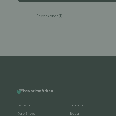
Recensioner (1)
Favoritmärken
Be Lenka
Froddo
Xero Shoes
Beda