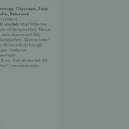
nnergy, Cityscape, Eazy
, Echo, Rebound
r (video)
tt storlek:
Mät fötterna
 till längsta tån). Plussa
inuti skorna och följ
ekstabellen. Skorna sitter
ör tårna och du kan gå
par i hälarna.
nnermått.
,8 cm. Välj då storlek 40
ha 1,1 cm extra mån.