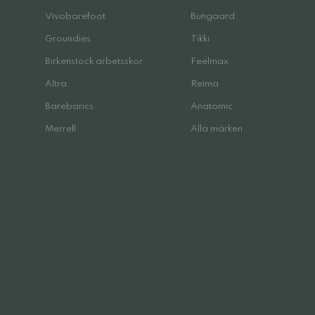
Vivobarefoot
Bungaard
Groundies
Tikki
Birkenstock arbetsskor
Feelmax
Altra
Reima
Barebarics
Anatomic
Merrell
Alla märken