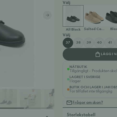
Välj
Salted Caramel B
Bla
All Black
Välj
37
38
39
40
41
LÄGG I 
NÄTBUTIK
Tillgängligt - Produkten ski
LAGRET I SVERIGE
I lager
BUTIK OCH LAGER I JAKOB
För tillfället inte tillgänglig
Frågor om skon?
Storlekstabell