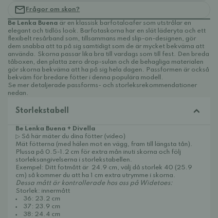
Frågor om skon?
Be Lenka Buena
är en klassisk barfotaloafer som utstrålar en
elegant och tidlös look. Barfotaskorna har en slät läderyta och ett
flexibelt resårband som, tillsammans med slip-on-designen, gör
dem snabba att ta på sig samtidigt som de är mycket bekväma att
använda. Skorna passar lika bra till vardags som till fest. Den breda
tåboxen, den platta zero drop-sulan och de behagliga materialen
gör skorna bekväma att ha på sig hela dagen. Passformen är också
bekväm för bredare fötter i denna populära modell.
Se mer detaljerade passforms- och storleksrekommendationer
nedan.
Storlekstabell
Be Lenka Buena + Divella
▷ Så här mäter du dina fötter (video)
Mät fötterna (med hälen mot en vägg, fram till längsta tån).
Plussa på 0.5-1.2 cm för extra mån inuti skorna och följ
storleksangivelserna i storlekstabellen.
Exempel: Ditt fotmått är 24.9 cm, välj då storlek 40 (25.9
cm) så kommer du att ha 1 cm extra utrymme i skorna.
Dessa mått är kontrollerade hos oss på Widetoes:
Storlek: innermått
36: 23.2 cm
37: 23.9 cm
38: 24.4 cm