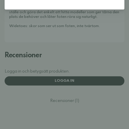
barfotaskor och minimalistiska skor för hela familjen. Vårt mål
är att samla ett av Europas bästa utbud av fotformade på ett
ställe och göra det enkelt att hitta modeller som ger tårna den
plats de behöver och låter foten röra sig naturligt.
Widetoes: skor som ser ut som foten, inte tvärtom.
Recensioner
Logga in och betygsätt produkten.
LOGGA IN
Recensioner (1)