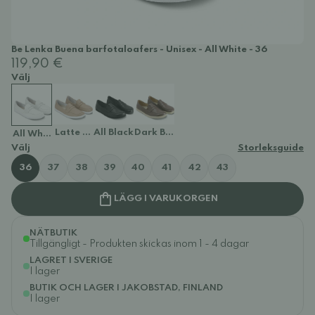
Be Lenka Buena barfotaloafers - Unisex - All White - 36
119,90 €
Välj
Latte Brown
All Black
Dark Brown & Beige
All White
Välj
Storleksguide
36
37
38
39
40
41
42
43
LÄGG I VARUKORGEN
NÄTBUTIK
Tillgängligt - Produkten skickas inom 1 - 4 dagar
LAGRET I SVERIGE
I lager
BUTIK OCH LAGER I JAKOBSTAD, FINLAND
I lager