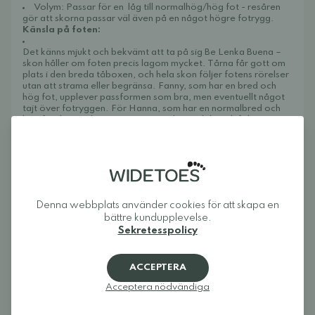
Volym: Passar för en låg till normalhög/hög fot - resåren
gör att skorna passar väl även på en något högre fotrygg.
Känsla på foten:
Det känns mjukt och bekvämt att ta på sig Be Lenka Buena –
skon håller om foten precis lagom mycket. Tårna får gott om
plats i den breda tåboxen, och hela skon följer fotens rörelser
utan att strama eller begränsa. Fanny, som har en bred och
hög fot, upplever passformen som bra, men eventuellt något
tajt över fotryggen. För Hanna, som har en normalbred och
hög fot, känns skorna spot-on: mjuka, stabila och följsamma.
Buena är dessutom otroligt lättburna – de passar till nästan allt
i garderoben, från avslappnade sommarklänningar till shorts
eller linnebyxor. Det är en sko du gärna drar på dig varje dag
under hela sommaren, både för komforten och för stilen. Med
sin enkla slip-on-design är de perfekta för varma dagar när du
vill vara barfota – men ändå ha något på fötterna.
Skötselråd:
Denna webbplats använder cookies för att skapa en
Torka ren med fuktig trasa. Behandla regelbundet med
bättre kundupplevelse.
skokräm, t.ex.
Collonil Organic Cream
så att lädret ska få
Sekretesspolicy
längre hållbarhet och tåla fukt och smuts längre
Barfotaskorna är tillverkade i Portugal under strikta
Europeiska regler angående hälsa, säkerhet och kvalitet.
Vikt: 227
ACCEPTERA
Acceptera nödvändiga
Om Widetoes
Widetoes hjälper dig att hitta skor som är både bekväma och
snygga. Vi specialiserar oss på breda skor, fotformade skor,