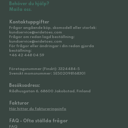
Behöver du hjälp?
Maila oss.
Kontaktuppgifter
Frågor angående köp, skomodell eller storlek:
kundservice@widetoes.com
Frågor om redan lagd beställning:
kundservice@widetoes.com
För frågor eller ändringar i din redan gjorda
beställning:
+46 42 448 04 59
Företagsnummer (Finskt): 3324484-5
Svenskt momsnummer: SE502098168301
Besöksadress:
Rådhusgatan 6, 68600 Jakobstad, Finland
Fakturor
Här hittar du faktureringsinfo
FAQ - Ofta ställda frågor
FAQ