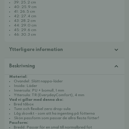
39: 25.2 cm
40: 25.9 cm
41: 26.5 cm
42: 27.4 cm
43: 28.2 cm
44: 29.0 cm
45: 29.6 cm
46: 30.3 cm
Ytterligare information
Beskrivning
Material:
Ovandel: Slätt nappa-läder
Insida: Läder
Innersula: PU + bomull, 1 mm
Yttersula: TR (EverydayComfort), 4 mm
Vad vi gillar med denna sko:
Bred tåbox
Tunn och flexibel zero drop-sula
Låg skovikt - som att ha ingenting på fötterna
Skön passform som passar de allra flesta fötter!
Passform:
Bredd: Passar för en smal till normalbred fot