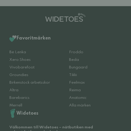
Favoritmärken
Be Lenka
Froddo
Xero Shoes
Beda
Vivobarefoot
Bungaard
Groundies
Tikki
Birkenstock arbetsskor
Feelmax
Altra
Reima
Barebarics
Anatomic
Merrell
Alla märken
Widetoes
Välkommen till Widetoes – nätbutiken med