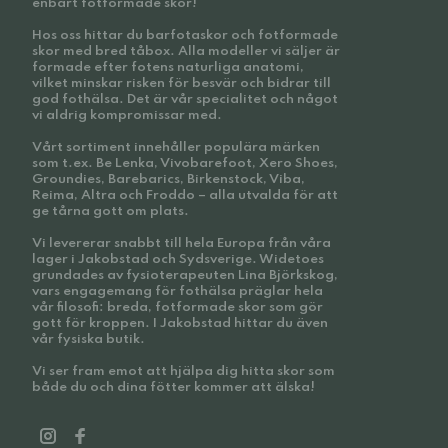
enbart fotformade skor!
Hos oss hittar du barfotaskor och fotformade
skor med bred tåbox. Alla modeller vi säljer är
formade efter fotens naturliga anatomi,
vilket minskar risken för besvär och bidrar till
god fothälsa. Det är vår specialitet och något
vi aldrig kompromissar med.
Vårt sortiment innehåller populära märken
som t.ex. Be Lenka, Vivobarefoot, Xero Shoes,
Groundies, Barebarics, Birkenstock, Viba,
Reima, Altra och Froddo – alla utvalda för att
ge tårna gott om plats.
Vi levererar snabbt till hela Europa från våra
lager i Jakobstad och Sydsverige. Widetoes
grundades av fysioterapeuten Lina Björkskog,
vars engagemang för fothälsa präglar hela
vår filosofi: breda, fotformade skor som gör
gott för kroppen. I Jakobstad hittar du även
vår fysiska butik.
Vi ser fram emot att hjälpa dig hitta skor som
både du och dina fötter kommer att älska!