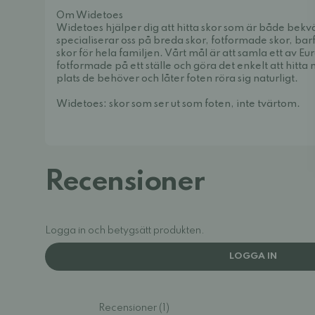
Om Widetoes
Widetoes hjälper dig att hitta skor som är både bek
specialiserar oss på breda skor, fotformade skor, bar
skor för hela familjen. Vårt mål är att samla ett av E
fotformade på ett ställe och göra det enkelt att hitt
plats de behöver och låter foten röra sig naturligt.
Widetoes: skor som ser ut som foten, inte tvärtom.
Recensioner
Logga in och betygsätt produkten.
LOGGA IN
Recensioner (1)