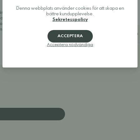
44: 28,6 cm
45: 29,3 cm
Denna webbplats använder cookies för att skapa en
46: 29,9 cm
väma och snygga. Vi
bättre kundupplevelse.
47: 30,6 cm
fotaskor och minimalistiska
Sekretesspolicy
uropas bästa utbud av
a modeller som ger tårna den
Ytterligare information
ACCEPTERA
Acceptera nödvändiga