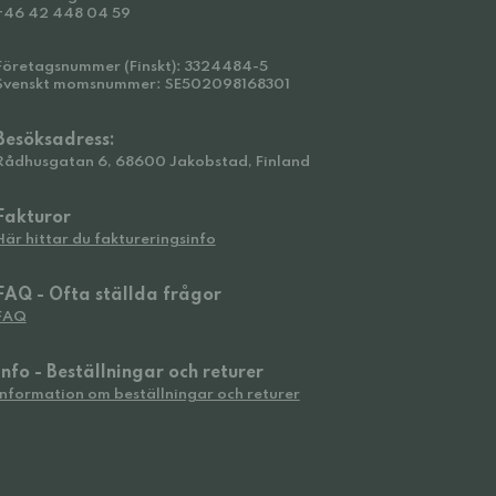
+46 42 448 04 59
Företagsnummer (Finskt): 3324484-5
Svenskt momsnummer: SE502098168301
Besöksadress:
Rådhusgatan 6, 68600 Jakobstad, Finland
Fakturor
Här hittar du faktureringsinfo
FAQ - Ofta ställda frågor
FAQ
Info - Beställningar och returer
Information om beställningar och returer