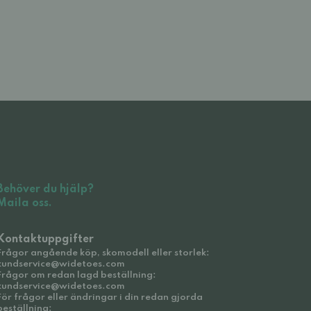
Behöver du hjälp?
Maila oss.
Kontaktuppgifter
Frågor angående köp, skomodell eller storlek:
kundservice@widetoes.com
Frågor om redan lagd beställning:
kundservice@widetoes.com
För frågor eller ändringar i din redan gjorda
beställning: