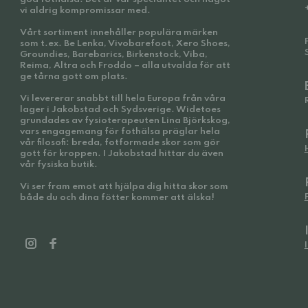
vi aldrig kompromissar med.
Vårt sortiment innehåller populära märken
som t.ex. Be Lenka, Vivobarefoot, Xero Shoes,
Groundies, Barebarics, Birkenstock, Viba,
Reima, Altra och Froddo – alla utvalda för att
ge tårna gott om plats.
Vi levererar snabbt till hela Europa från våra
lager i Jakobstad och Sydsverige. Widetoes
grundades av fysioterapeuten Lina Björkskog,
vars engagemang för fothälsa präglar hela
vår filosofi: breda, fotformade skor som gör
gott för kroppen. I Jakobstad hittar du även
vår fysiska butik.
Vi ser fram emot att hjälpa dig hitta skor som
både du och dina fötter kommer att älska!