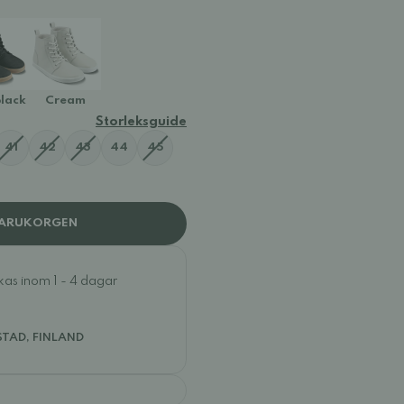
lack
Cream
Storleksguide
41
42
43
44
45
VARUKORGEN
ckas inom 1 - 4 dagar
STAD, FINLAND