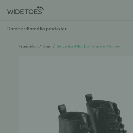
Dam
Herr
Barn
Alla produkter
Framsidan
/
Dam
/
Be Lenka Atlas barfotaskor - Unisex