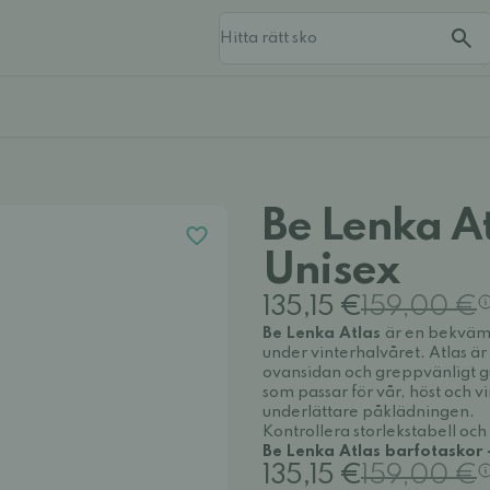
Be Lenka At
Unisex
135,15 €
159,00 €
Be Lenka Atlas
är en bekväm 
under vinterhalvåret. Atlas är 
ovansidan och greppvänligt gu
som passar för vår, höst och vi
underlättare påklädningen.
Kontrollera storlekstabell oc
Be Lenka Atlas barfotaskor - 
135,15 €
159,00 €