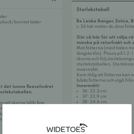
Storlekstabell
äder
Be Lenka Ranger, Entice, Bl
Nubuck/borstat läder
▷ Så här mäter du dina fötte
Gör så här för att välja rät
minska på returfrakt och 
Mät fötterna (med hälen mot
längsta tån). Plussa på 1.2 -
skorna och följ storleksangi
storlekstabellen. Storleksta
innermått.
Kom ihåg att fötterna kan va
båda fötterna och utgå från
Innermått:
t det tunna fleecefodret
36: 23,3 cm
orlekstabellen.
37: 23,9 cm
38: 24,6 cm
 att skorna hålls fina
39: 25,3 cm
r en yta av nubuckläder
40: 25,9 cm
pray, t.ex.denna från
41: 26,6 cm
r vi kräm, t.ex.
42: 27,3 cm
43: 27,9 cm