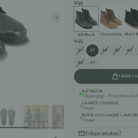
Välj
Chocolate
Matt B
All Black
Välj
36
37
38
39
40
46
47
LÄGG I 
NÄTBUTIK
Tillgängligt - Produkten ski
LAGRET I SVERIGE
I lager
BUTIK OCH LAGER I JAKOB
I lager
Frågor om skon?