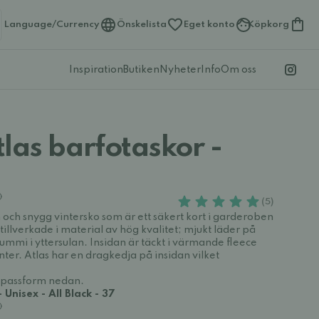
Language/Currency
Önskelista
Eget konto
Köpkorg
Inspiration
Butiken
Nyheter
Info
Om oss
las barfotaskor -
(5)
och snygg vintersko som är ett säkert kort i garderoben
tillverkade i material av hög kvalitet; mjukt läder på
mmi i yttersulan. Insidan är täckt i värmande fleece
nter. Atlas har en dragkedja på insidan vilket
h passform nedan.
Unisex - All Black - 37