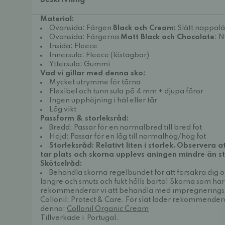
Beskrivning
Material:
Ovansida: Färgen
Black och Cream:
Slätt nappal
Ovansida: Färgerna
Matt Black och Chocolate
: 
Insida: Fleece
Innersula: Fleece (löstagbar)
Yttersula: Gummi
Vad vi gillar med denna sko:
Mycket utrymme för tårna
Flexibel och tunn sula på 4 mm + djupa fåror
Ingen upphöjning i häl eller tår
Låg vikt
Passform & storleksråd:
Bredd: Passar för en normalbred till bred fot
Höjd: Passar för en låg till normalhög/hög fot
Storleksråd: Relativt liten i storlek.
Observera at
tar plats och skorna upplevs aningen mindre än st
Skötselråd:
Behandla skorna regelbundet för att försäkra dig om
längre och smuts och fukt hålls borta! Skorna som ha
rekommenderar vi att behandla med impregneringss
Collonil:
Protect & Care
. För slät läder rekommendera
denna:
Collonil Organic Cream
Tillverkade i Portugal.