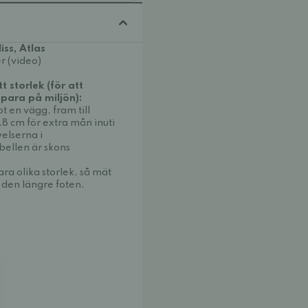
iss, Atlas
r (video)
t storlek (för att
spara på miljön):
 en vägg, fram till
1.8 cm för extra mån inuti
velserna i
bellen är skons
ra olika storlek, så mät
 den längre foten.