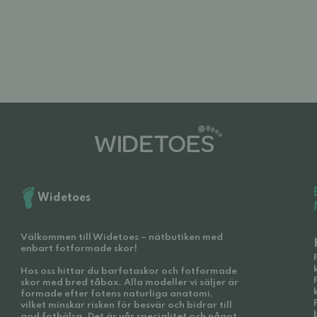
Widetoes
Välkommen till Widetoes – nätbutiken med
enbart fotformade skor!
Hos oss hittar du barfotaskor och fotformade
skor med bred tåbox. Alla modeller vi säljer är
formade efter fotens naturliga anatomi,
vilket minskar risken för besvär och bidrar till
god fothälsa. Det är vår specialitet och något