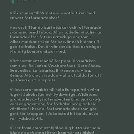
Välkommen till Widetoes – nätbutiken med
enbart fotformade skor!
Hos oss hittar du barfotaskor och fotformade
skor med bred tåbox. Alla modeller vi säljer är
formade efter fotens naturliga anatomi,
vilket minskar risken för besvär och bidrar till
god fothälsa. Det är vår specialitet och något
vi aldrig kompromissar med.
Vårt sortiment innehåller populära märken
som t.ex. Be Lenka, Vivobarefoot, Xero Shoes,
Groundies, Barebarics, Birkenstock, Viba,
Reima, Altra och Froddo – alla utvalda för att
ge tårna gott om plats.
Vi levererar snabbt till hela Europa från våra
lager i Jakobstad och Sydsverige. Widetoes
grundades av fysioterapeuten Lina Björkskog,
vars engagemang för fothälsa präglar hela
vår filosofi: breda, fotformade skor som gör
gott för kroppen. I Jakobstad hittar du även
vår fysiska butik.
Vi ser fram emot att hjälpa dig hitta skor som
både du och dina fötter kommer att älska!