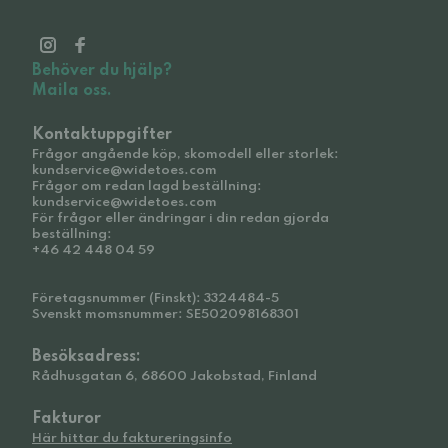
Behöver du hjälp?
Maila oss.
Kontaktuppgifter
Frågor angående köp, skomodell eller storlek:
kundservice@widetoes.com
Frågor om redan lagd beställning:
kundservice@widetoes.com
För frågor eller ändringar i din redan gjorda
beställning:
+46 42 448 04 59
Företagsnummer (Finskt): 3324484-5
Svenskt momsnummer: SE502098168301
Besöksadress:
Rådhusgatan 6, 68600 Jakobstad, Finland
Fakturor
Här hittar du faktureringsinfo