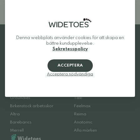
Denna webbplats använder cookies för att skapa en
bättre kundupplevelse.
Sekretesspolicy
Favoritmärken
ACCEPTERA
Be Lenka
Froddo
Acceptera nödvändiga
Xero Shoes
Beda
Vivobarefoot
Bungaard
Groundies
Tikki
Birkenstock arbetsskor
Feelmax
Altra
Reima
Barebarics
Anatomic
Merrell
Alla märken
Widetoes