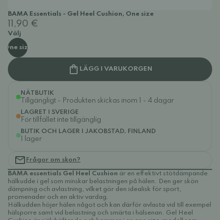
BAMA Essentials - Gel Heel Cushion, One size
11,90 €
Välj
One size
LÄGG I VARUKORGEN
NÄTBUTIK
Tillgängligt - Produkten skickas inom 1 - 4 dagar
LAGRET I SVERIGE
För tillfället inte tillgänglig
BUTIK OCH LAGER I JAKOBSTAD, FINLAND
I lager
Frågor om skon?
BAMA essentials Gel Heel Cushion
är en effektivt stötdämpande
hälkudde i gel som minskar belastningen på hälen. Den ger skön
dämpning och avlastning, vilket gör den idealisk för sport,
promenader och en aktiv vardag.
Hälkudden höjer hälen något och kan därför avlasta vid till exempel
hälsporre samt vid belastning och smärta i hälsenan. Gel Heel