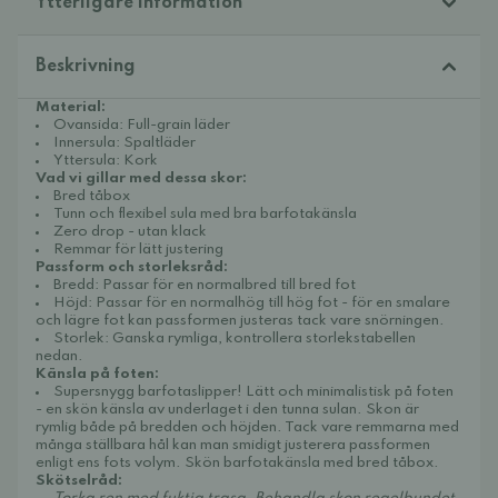
Ytterligare information
Beskrivning
Material:
Ovansida: Full-grain läder
Innersula: Spaltläder
Yttersula: Kork
Vad vi gillar med dessa skor:
Bred tåbox
Tunn och flexibel sula med bra barfotakänsla
Zero drop - utan klack
Remmar för lätt justering
Passform och storleksråd:
Bredd: Passar för en normalbred till bred fot
Höjd: Passar för en normalhög till hög fot - för en smalare
och lägre fot kan passformen justeras tack vare snörningen.
Storlek: Ganska rymliga, kontrollera storlekstabellen
nedan.
Känsla på foten:
Supersnygg barfotaslipper! Lätt och minimalistisk på foten
- en skön känsla av underlaget i den tunna sulan. Skon är
rymlig både på bredden och höjden. Tack vare remmarna med
många ställbara hål kan man smidigt justerera passformen
enligt ens fots volym. Skön barfotakänsla med bred tåbox.
Skötselråd: