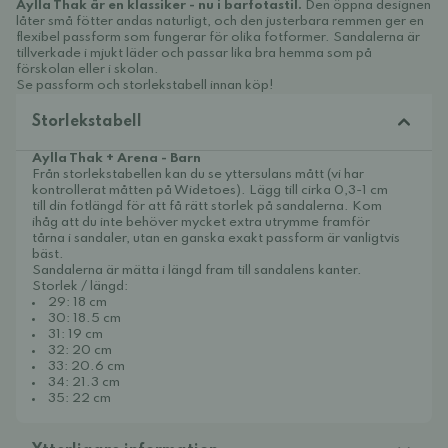
Aylla Thak är en klassiker - nu i barfotastil.
Den öppna designen
låter små fötter andas naturligt, och den justerbara remmen ger en
flexibel passform som fungerar för olika fotformer. Sandalerna är
tillverkade i mjukt läder och passar lika bra hemma som på
förskolan eller i skolan.
Se passform och storlekstabell innan köp!
Storlekstabell
Aylla Thak + Arena - Barn
Från storlekstabellen kan du se yttersulans mått (vi har
kontrollerat måtten på Widetoes). Lägg till cirka 0,3-1 cm
till din fotlängd för att få rätt storlek på sandalerna. Kom
ihåg att du inte behöver mycket extra utrymme framför
tårna i sandaler, utan en ganska exakt passform är vanligtvis
bäst.
Sandalerna är mätta i längd fram till sandalens kanter.
Storlek / längd:
29: 18 cm
30: 18.5 cm
31: 19 cm
32: 20 cm
33: 20.6 cm
34: 21.3 cm
35: 22 cm