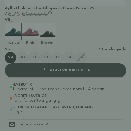
Aylla Thak barefootslippers - Barn - Petrol, 29
46,75 €
55,00 €
Välj
Pink
Brown
Petrol
Välj
Storleksguide
29
30
31
32
33
34
35
LÄGG I VARUKORGEN
NÄTBUTIK
Tillgängligt - Produkten skickas inom 1 - 4 dagar
LAGRET I SVERIGE
För tillfället inte tillgänglig
BUTIK OCH LAGER I JAKOBSTAD, FINLAND
I lager
Frågor om skon?