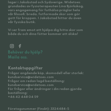
lager i Jakobstad och Sydsverige. Widetoes
grundades av fysioterapeuten Lina Björkskog,
vars engagemang för fothälsa präglar hela
vår filosofi: breda, fotformade skor som gör
gott för kroppen. I Jakobstad hittar du även
vår fysiska butik.
Vi ser fram emot att hjälpa dig hitta skor som
både du och dina fötter kommer att älska!
Behöver du hjälp?
Maila oss.
Kontaktuppgifter
Frågor angående köp, skomodell eller storlek:
kundservice@widetoes.com
Frågor om redan lagd beställning:
kundservice@widetoes.com
För frågor eller ändringar i din redan gjorda
beställning:
+46 42 448 04 59
Företagsnummer (Finskt): 3324484-5