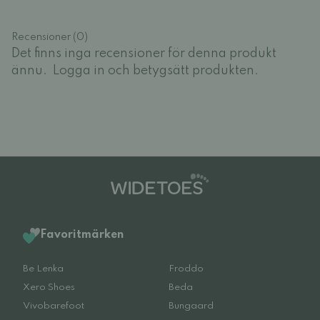
Recensioner (0)
Det finns inga recensioner för denna produkt
ännu.
Logga in och betygsätt produkten.
Favoritmärken
Be Lenka
Froddo
Xero Shoes
Beda
Vivobarefoot
Bungaard