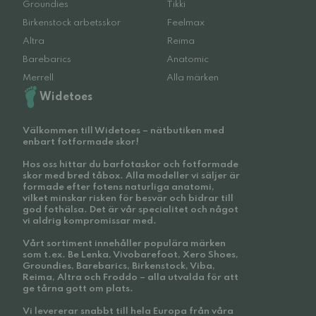
Groundies
Tikki
Birkenstock arbetsskor
Feelmax
Altra
Reima
Barebarics
Anatomic
Merrell
Alla märken
Widetoes
Välkommen till Widetoes – nätbutiken med
enbart fotformade skor!
Hos oss hittar du barfotaskor och fotformade
skor med bred tåbox. Alla modeller vi säljer är
formade efter fotens naturliga anatomi,
vilket minskar risken för besvär och bidrar till
god fothälsa. Det är vår specialitet och något
vi aldrig kompromissar med.
Vårt sortiment innehåller populära märken
som t.ex. Be Lenka, Vivobarefoot, Xero Shoes,
Groundies, Barebarics, Birkenstock, Viba,
Reima, Altra och Froddo – alla utvalda för att
ge tårna gott om plats.
Vi levererar snabbt till hela Europa från våra