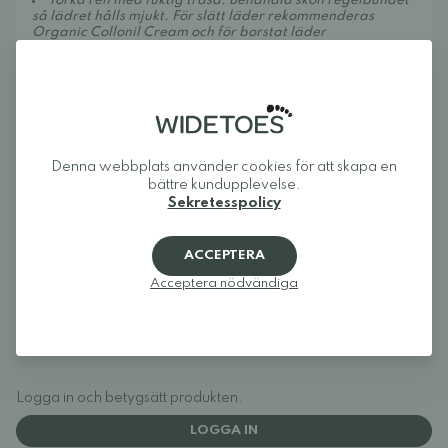
Torka ren med fuktig trasa. Behandla skon regelbundet
så lädret hålls mjukt. För slätt läder rekommenderas
Organic Collonil Cream
och för borstat läder
rekommendeas
Collonil Organic Cover
.
Tillverkad i Slovakien under strikta europeiska regler
angående säkerhet, hälsa och kvalitet.
Om Widetoes
Widetoes hjälper dig att hitta skor som är både bekväma och
snygga. Vi specialiserar oss på breda skor, fotformade skor,
Denna webbplats använder cookies för att skapa en
barfotaskor och minimalistiska skor för hela familjen. Vårt mål
bättre kundupplevelse.
är att samla ett av Europas bästa utbud av fotformade på ett
Sekretesspolicy
ställe och göra det enkelt att hitta modeller som ger tårna den
plats de behöver och låter foten röra sig naturligt.
ACCEPTERA
Widetoes: skor som ser ut som foten, inte tvärtom.
Acceptera nödvändiga
Recensioner
Logga in och betygsätt produkten.
LOGGA IN