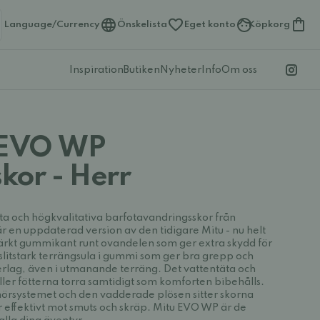
Language/Currency
Önskelista
Eget konto
Köpkorg
Inspiration
Butiken
Nyheter
Info
Om oss
u EVO WP
kor - Herr
ta och högkvalitativa barfotavandringsskor från
r en uppdaterad version av den tidigare Mitu - nu helt
tärkt gummikant runt ovandelen som ger extra skydd för
slitstark terrängsula i gummi som ger bra grepp och
derlag, även i utmanande terräng. Det vattentäta och
r fötterna torra samtidigt som komforten bibehålls.
örsystemet och den vadderade plösen sitter skorna
 effektivt mot smuts och skräp. Mitu EVO WP är de