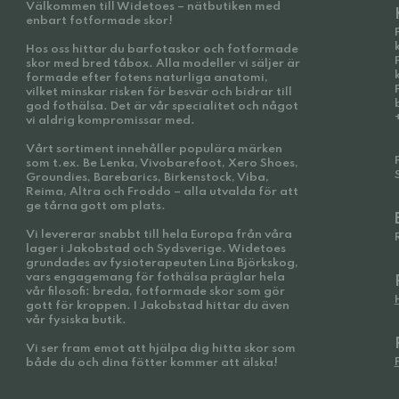
Välkommen till Widetoes – nätbutiken med
enbart fotformade skor!
Hos oss hittar du barfotaskor och fotformade
skor med bred tåbox. Alla modeller vi säljer är
formade efter fotens naturliga anatomi,
vilket minskar risken för besvär och bidrar till
god fothälsa. Det är vår specialitet och något
vi aldrig kompromissar med.
Vårt sortiment innehåller populära märken
som t.ex. Be Lenka, Vivobarefoot, Xero Shoes,
Groundies, Barebarics, Birkenstock, Viba,
Reima, Altra och Froddo – alla utvalda för att
ge tårna gott om plats.
Vi levererar snabbt till hela Europa från våra
lager i Jakobstad och Sydsverige. Widetoes
grundades av fysioterapeuten Lina Björkskog,
vars engagemang för fothälsa präglar hela
vår filosofi: breda, fotformade skor som gör
gott för kroppen. I Jakobstad hittar du även
vår fysiska butik.
Vi ser fram emot att hjälpa dig hitta skor som
både du och dina fötter kommer att älska!