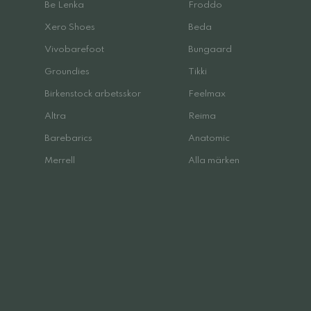
Be Lenka
Froddo
Xero Shoes
Beda
Vivobarefoot
Bungaard
Groundies
Tikki
Birkenstock arbetsskor
Feelmax
Altra
Reima
Barebarics
Anatomic
Merrell
Alla märken