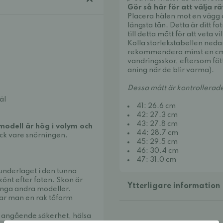
Gör så här för att välja rä
Placera hälen mot en vägg o
längsta tån. Detta är ditt fo
till detta mått för att veta v
Kolla storlekstabellen neda
rekommendera minst en cm
vandringsskor, eftersom föt
aning när de blir varma).
Dessa mått är kontrollerad
äl
41: 26.6 cm
42: 27.3 cm
43: 27.8 cm
odell är hög i volym och
44: 28.7 cm
ack vare snörningen.
45: 29.5 cm
46: 30.4 cm
47: 31.0 cm
 underlaget i den tunna
könt efter foten. Skon är
Ytterligare information
nga andra modeller.
 har man en rak tåform
er angående säkerhet, hälsa