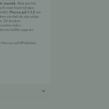
tt storlek
: Mät din fot.
ch mät fram till den
tmått.
Plussa på 1-1,5
cm
ilken storlek du ska välja.
n. (Vi brukar
 extra mån i
terna sväller upp en
e hos oss på Widetoes