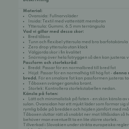
Beskrivning
Material:
Ovansida: Fullnarvsläder
Insida: Textil med vattentätt membran
Yttersula: Gummi, 6.5 mm terrängsula
Vad vi gillar med dessa skor:
Bred tåbox
Tunn och flexibel yttersula med bra barfotakänsla
Zero drop yttersula utan klack
Välgjorda skor i fin kvalitet
Snörning över hela fotryggen så den kan justeras v
Passform och storleksråd:
Bredd: Passar för en normalbred till bred fot
Höjd: Passar för en normalhög till hög fot -
denna m
bredd.
För en smalare fot kan passformen justeras t
Tåboxen svänger ganska brant.
Storlek: Kontrollera storlekstabellen nedan.
Känsla på foten:
Lätt och minimalistisk på foten - en skön känsla av
sulan. Ovansidan har ett mjukt läder som formar sig s
rymlig både på bredden och höjden jämfört med må
Tåboxen sluttar rätt så snabbt ner mot lilltåsidan så
behöver man eventuellt ta en lite större storlek.
Tillverkad i Slovakien under strikta europeiska regl