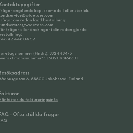
Kontaktuppgifter
Frågor angående köp, skomodell eller storlek:
kundservice@widetoes.com
Frågor om redan lagd beställning:
kundservice@widetoes.com
För frågor eller ändringar i din redan gjorda
beställning:
+46 42 448 04 59
Företagsnummer (Finskt): 3324484-5
Svenskt momsnummer: SE502098168301
Besöksadress:
Rådhusgatan 6, 68600 Jakobstad, Finland
Fakturor
Här hittar du faktureringsinfo
FAQ - Ofta ställda frågor
FAQ