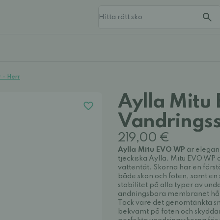
 - Herr
Aylla Mit
Vandringss
219,00 €
Aylla Mitu EVO WP
är elegan
tjeckiska Aylla. Mitu EVO WP ä
vattentät. Skorna har en förs
både skon och foten, samt en 
stabilitet på alla typer av un
andningsbara membranet hålle
Tack vare det genomtänkta sn
bekvämt på foten och skyddar