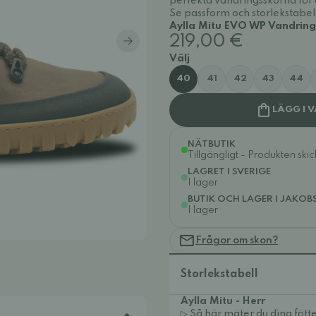
perfekta vandringsskorna för 
Se passform och storlekstabel
Aylla Mitu EVO WP Vandrings
219,00 €
Välj
40
41
42
43
44
LÄGG I 
NÄTBUTIK
Tillgängligt - Produkten ski
LAGRET I SVERIGE
I lager
BUTIK OCH LAGER I JAKOB
I lager
Frågor om skon?
Storlekstabell
Aylla Mitu - Herr
▷ Så här mäter du dina fötte