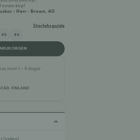
alla dina äventyr.
l innan köp!
skor - Herr - Brown, 40
Storleksguide
45
46
VARUKORGEN
ckas inom 1 - 4 dagar
STAD, FINLAND
r (video)