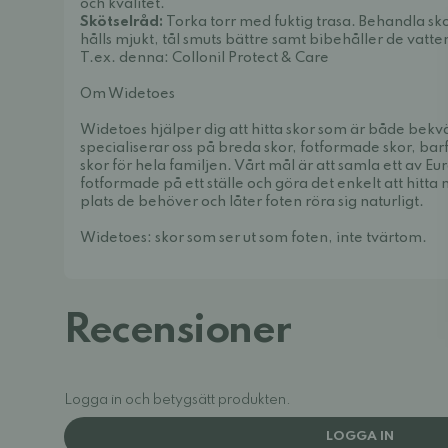
och kvalitet.
Skötselråd:
Torka torr med fuktig trasa. Behandla sk
hålls mjukt, tål smuts bättre samt bibehåller de va
T.ex. denna:
Collonil Protect & Care
Om Widetoes
Widetoes hjälper dig att hitta skor som är både bek
specialiserar oss på breda skor, fotformade skor, bar
skor för hela familjen. Vårt mål är att samla ett av E
fotformade på ett ställe och göra det enkelt att hitt
plats de behöver och låter foten röra sig naturligt.
Widetoes: skor som ser ut som foten, inte tvärtom.
Recensioner
Logga in och betygsätt produkten.
LOGGA IN