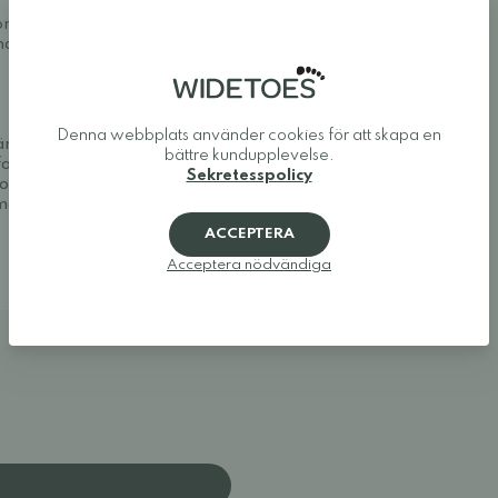
on regelbundet så lädret
ttenavstötande egenskaperna.
Denna webbplats använder cookies för att skapa en
väma och snygga. Vi
bättre kundupplevelse.
fotaskor och minimalistiska
Sekretesspolicy
uropas bästa utbud av
a modeller som ger tårna den
ACCEPTERA
Acceptera nödvändiga