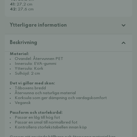
41:
27,2 cm
42:
27,6 cm
Ytterligare information
Beskrivning
Material:
Ovandel: Återvunnen PET
Innersula: EVA-gummi
Yttersula: Kork
Sulhöjd: 2 cm
Det vi gillar med skon:
Tåboxens bredd
Återvunna och naturliga material
Korksula som ger dämpning och vardagskomfort
Vegansk
Passform och storleksråd:
Passar en låg till hög fot
Passar en smal till normalbred fot
Kontrollera storlekstabellen innan köp