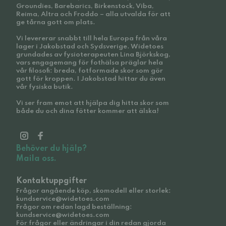
Groundies, Barebarics, Birkenstock, Viba,
Reima, Altra och Froddo – alla utvalda för att
ge tårna gott om plats.
Vi levererar snabbt till hela Europa från våra
lager i Jakobstad och Sydsverige. Widetoes
grundades av fysioterapeuten Lina Björkskog,
vars engagemang för fothälsa präglar hela
vår filosofi: breda, fotformade skor som gör
gott för kroppen. I Jakobstad hittar du även
vår fysiska butik.
Vi ser fram emot att hjälpa dig hitta skor som
både du och dina fötter kommer att älska!
Behöver du hjälp?
Maila oss.
Kontaktuppgifter
Frågor angående köp, skomodell eller storlek:
kundservice@widetoes.com
Frågor om redan lagd beställning:
kundservice@widetoes.com
För frågor eller ändringar i din redan gjorda