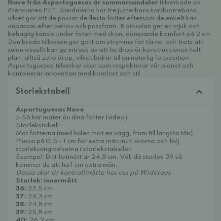
Nave från Asportuguesas är sommarsandaler
tillverkade av
återvunnen PET. Sandalerna har tre justerbara kardborreband,
vilket gör att de passar de flesta fötter eftersom de enkelt kan
anpassas efter behov och passform. Korksulan ger en mjuk och
behaglig känsla under foten med skön, dämpande komfort på 2 cm.
Den breda tåboxen ger gott om utrymme för tårna, och trots att
sulan visuellt kan ge intryck av att ha drop är konstruktionen helt
plan, alltså zero drop, vilket bidrar till en naturlig fotposition.
Asportuguesas tillverkar skor som respekterar vår planet och
kombinerar innovation med komfort och stil.
Storlekstabell
Asportuguesas Nave
▷ Så här mäter du dina fötter (video)
Storlekstabell:
Mät fötterna (med hälen mot en vägg, fram till längsta tån).
Plussa på 0,5 - 1 cm för extra mån inuti skorna och följ
storleksangivelserna i storlekstabellen.
Exempel: Ditt fotmått är 24,8 cm. Välj då storlek 39 så
kommer du att ha 1 cm extra mån.
Dessa skor är kontrollmätta hos oss på Widetoes
Storlek: innermått
36:
23,5 cm
37:
24,3 cm
38:
24,8 cm
39:
25,8 cm
40:
26,2 cm