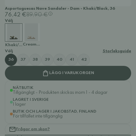
Asportuguesas Nave Sandaler - Dam - Khaki/Black, 36
76,42 €
89,90 €
Välj
Cream/Natural
Khaki/Black
Välj
Storleksguide
36
37
38
39
40
41
42
LÄGG I VARUKORGEN
NÄTBUTIK
Tillgängligt - Produkten skickas inom 1 - 4 dagar
LAGRET I SVERIGE
I lager
BUTIK OCH LAGER I JAKOBSTAD, FINLAND
För tillfället inte tillgänglig
Frågor om skon?