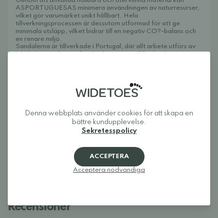
Genom att använda hållbara och återvunna material kan
ASPORTUGUESAS minimera användningen av naturresurser,
vilket gör varumärket unikt hållbart. Hela
tillverkningsprocessen är dessutom utformad för att ge
minimala utsläpp, vilket bidrar till en negativ CO?-balans och
en renare miljö.
Sandalerna är tillverkade i Portugal, där allt arbete utförs av
lokala hantverkare – från korkutvinning till färdig sko.
Om Widetoes
Widetoes hjälper dig att hitta skor som är både bekväma och
snygga. Vi specialiserar oss på breda skor, fotformade skor,
barfotaskor och minimalistiska skor för hela familjen. Vårt mål
är att samla ett av Europas bästa utbud av fotformade på ett
ställe och göra det enkelt att hitta modeller som ger tårna den
Denna webbplats använder cookies för att skapa en
plats de behöver och låter foten röra sig naturligt.
bättre kundupplevelse.
Sekretesspolicy
Widetoes: skor som ser ut som foten, inte tvärtom.
ACCEPTERA
Acceptera nödvändiga
Recensioner