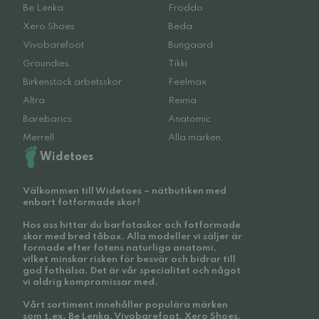
Be Lenka
Froddo
Xero Shoes
Beda
Vivobarefoot
Bungaard
Groundies
Tikki
Birkenstock arbetsskor
Feelmax
Altra
Reima
Barebarics
Anatomic
Merrell
Alla märken
Widetoes
Välkommen till Widetoes – nätbutiken med
enbart fotformade skor!
Hos oss hittar du barfotaskor och fotformade
skor med bred tåbox. Alla modeller vi säljer är
formade efter fotens naturliga anatomi,
vilket minskar risken för besvär och bidrar till
god fothälsa. Det är vår specialitet och något
vi aldrig kompromissar med.
Vårt sortiment innehåller populära märken
som t.ex. Be Lenka, Vivobarefoot, Xero Shoes,