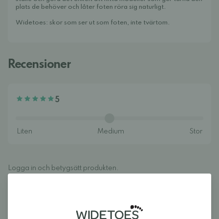
plats de behöver och låter foten röra sig naturligt.
Widetoes: skor som ser ut som foten, inte tvärtom.
Recensioner
5
Logga in och betygsätt produkten.
LOGGA IN
Recensioner (1)