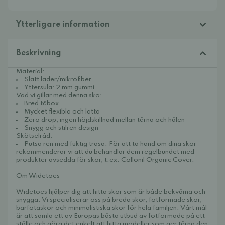
Ytterligare information
Beskrivning
Material:
Slätt läder/mikrofiber
Yttersula: 2 mm gummi
Vad vi gillar med denna sko:
Bred tåbox
Mycket flexibla och lätta
Zero drop, ingen höjdskillnad mellan tårna och hälen
Snygg och stilren design
Skötselråd:
Putsa ren med fuktig trasa. För att ta hand om dina skor
rekommenderar vi att du behandlar dem regelbundet med
produkter avsedda för skor, t.ex.
Collonil Organic Cover.
Om Widetoes
Widetoes hjälper dig att hitta skor som är både bekväma och
snygga. Vi specialiserar oss på breda skor, fotformade skor,
barfotaskor och minimalistiska skor för hela familjen. Vårt mål
är att samla ett av Europas bästa utbud av fotformade på ett
ställe och göra det enkelt att hitta modeller som ger tårna den