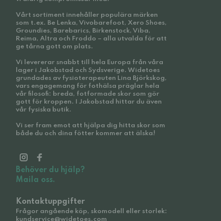
Vårt sortiment innehåller populära märken
som t.ex. Be Lenka, Vivobarefoot, Xero Shoes,
Groundies, Barebarics, Birkenstock, Viba,
Reima, Altra och Froddo – alla utvalda för att
ge tårna gott om plats.
Vi levererar snabbt till hela Europa från våra
lager i Jakobstad och Sydsverige. Widetoes
grundades av fysioterapeuten Lina Björkskog,
vars engagemang för fothälsa präglar hela
vår filosofi: breda, fotformade skor som gör
gott för kroppen. I Jakobstad hittar du även
vår fysiska butik.
Vi ser fram emot att hjälpa dig hitta skor som
både du och dina fötter kommer att älska!
Behöver du hjälp?
Maila oss.
Kontaktuppgifter
Frågor angående köp, skomodell eller storlek:
kundservice@widetoes.com