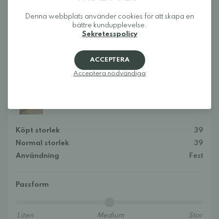
Denna webbplats använder cookies för att skapa en
16.05.2026
(5)
bättre kundupplevelse.
Sekretesspolicy
Emma
Rekommenderar produkten
ACCEPTERA
Acceptera nödvändiga
Recensionen gäller:
Angles Dione Barfotasandaler - Dam
Köpt storlek
39
Normal storlek
39
Användning
Fest
Passform