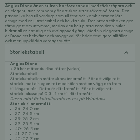
Angles Dione är en stilren barfotasandal
med täckt tåparti och
en elegant, tunn rem som gör att skon sitter säkert på foten. Den
passar lika bra till vardags som till fest och kombinerar en lätt
design med en ultraflexibel och halkfri sula. Den breda tåboxen ger
tårna gott om utrymme, medan den helt platta zero drop-sulan
bidrar till en naturlig och avslappnad gång. Med sin eleganta design
är Dione ett bekvämt och snyggt val för både festligare tillfällen
och mer uppklädda vardagsoutfits.
Storlekstabell
Angles Dione
▷ Så här mäter du dina fötter (video)
Storlekstabell
Storlekstabellen mäter skons innermått. För att välja rätt
storlek, mät din egen fot med hälen mot en vägg och fram
till längsta tån. Detta är ditt fotmått. För att välja rätt
storlek, plussa på 0,3 - 1 cm till ditt fotmått.
Dessa mått är kotrollerade av oss på Widetoes
Storlek / innermått:
36: 24.0 cm
37: 24.5 cm
38: 25.2 cm
39: 25.9 cm
40: 26.8 cm
41: 27.2 cm
42: 27.7 cm