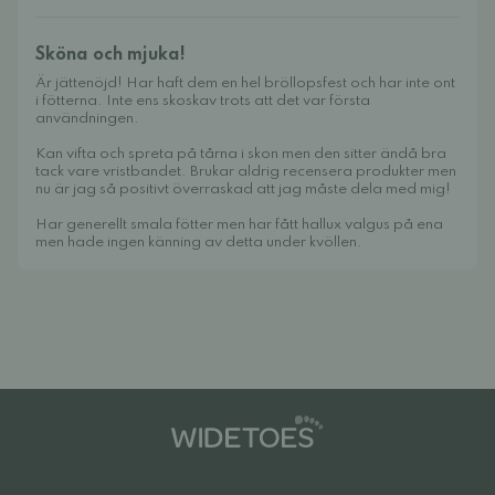
Sköna och mjuka!
Är jättenöjd! Har haft dem en hel bröllopsfest och har inte ont
i fötterna. Inte ens skoskav trots att det var första
användningen.
Kan vifta och spreta på tårna i skon men den sitter ändå bra
tack vare vristbandet. Brukar aldrig recensera produkter men
nu är jag så positivt överraskad att jag måste dela med mig!
Har generellt smala fötter men har fått hallux valgus på ena
men hade ingen känning av detta under kvöllen.