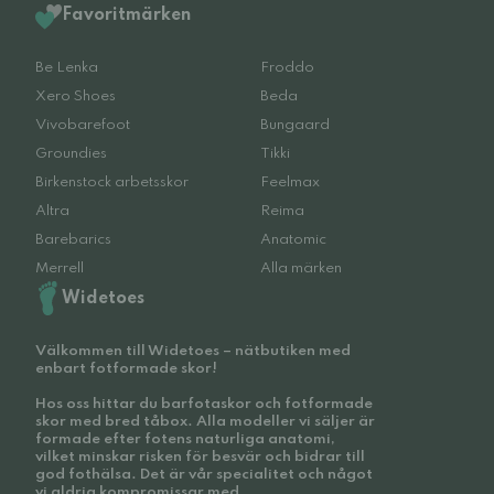
Favoritmärken
Be Lenka
Froddo
Xero Shoes
Beda
Vivobarefoot
Bungaard
Groundies
Tikki
Birkenstock arbetsskor
Feelmax
Altra
Reima
Barebarics
Anatomic
Merrell
Alla märken
Widetoes
Välkommen till Widetoes – nätbutiken med
enbart fotformade skor!
Hos oss hittar du barfotaskor och fotformade
skor med bred tåbox. Alla modeller vi säljer är
formade efter fotens naturliga anatomi,
vilket minskar risken för besvär och bidrar till
god fothälsa. Det är vår specialitet och något
vi aldrig kompromissar med.