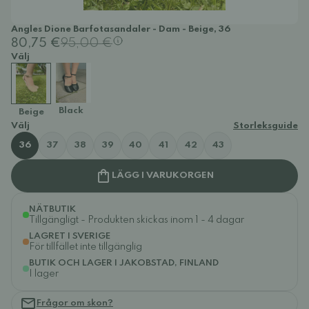
Angles Dione Barfotasandaler - Dam - Beige, 36
80,75 €
95,00 €
Välj
Black
Beige
Välj
Storleksguide
36
37
38
39
40
41
42
43
LÄGG I VARUKORGEN
NÄTBUTIK
Tillgängligt - Produkten skickas inom 1 - 4 dagar
LAGRET I SVERIGE
För tillfället inte tillgänglig
BUTIK OCH LAGER I JAKOBSTAD, FINLAND
I lager
Frågor om skon?