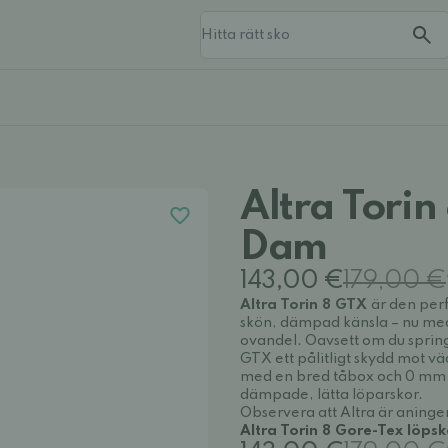
Altra Torin
Dam
143,00 €
179,00 €
Altra Torin 8 GTX
är den per
skön, dämpad känsla – nu m
ovandel. Oavsett om du springe
GTX ett pålitligt skydd mot v
med en bred tåbox och 0 mm dr
dämpade, lätta löparskor.
Observera att Altra är aningen
Altra Torin 8 Gore-Tex löpsk