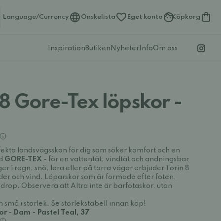
Language/Currency
Önskelista
Eget konto
Köpkorg
Inspiration
Butiken
Nyheter
Info
Om oss
 8 Gore-Tex löpskor -
fekta landsvägsskon för dig som söker komfort och en
ed
GORE-TEX -
för en vattentät, vindtät och andningsbar
r i regn, snö, lera eller på torra vägar erbjuder Torin 8
äder och vind. Löparskor som är formade efter foten,
op. Observera att Altra inte är barfotaskor, utan
 små i storlek. Se storlekstabell innan köp!
or - Dam - Pastel Teal, 37