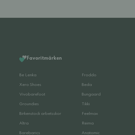
Favoritmärken
Be Lenka
Froddo
Xero Shoes
Beda
Vivobarefoot
Bungaard
Groundies
Tikki
Birkenstock arbetsskor
Feelmax
Altra
Reima
Barebarics
Anatomic