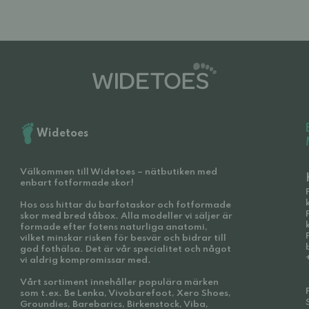
Widetoes
Välkommen till Widetoes – nätbutiken med
enbart fotformade skor!
Hos oss hittar du barfotaskor och fotformade
skor med bred tåbox. Alla modeller vi säljer är
formade efter fotens naturliga anatomi,
vilket minskar risken för besvär och bidrar till
god fothälsa. Det är vår specialitet och något
vi aldrig kompromissar med.
Vårt sortiment innehåller populära märken
som t.ex. Be Lenka, Vivobarefoot, Xero Shoes,
Groundies, Barebarics, Birkenstock, Viba,