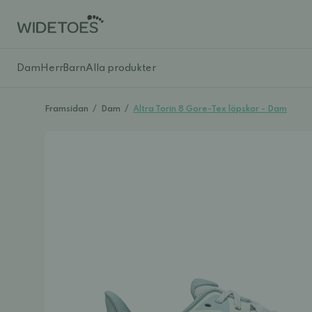
Dam
Herr
Barn
Alla produkter
Framsidan
/
Dam
/
Altra Torin 8 Gore-Tex löpskor - Dam