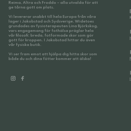
Reima, Altra och Froddo – alla utvalda för att
ge tårna gott om plats.
Vi levererar snabbt till hela Europa från våra
lager i Jakobstad och Sydsverige. Widetoes
grundades av fysioterapeuten Lina Björkskog,
vars engagemang för fothälsa präglar hela
vår filosofi: breda, fotformade skor som gör
gott för kroppen. I Jakobstad hittar du även
vår fysiska butik.
Vi ser fram emot att hjälpa dig hitta skor som
både du och dina fötter kommer att älska!