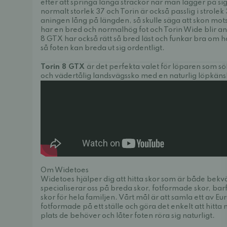
efter att springa långa sträckor när man lägger på s
normalt storlek 37 och Torin är också passlig i strolek
aningen lång på längden, så skulle säga att skon mot
har en bred och normalhög fot och Torin Wide blir a
8 GTX har också rätt så bred läst och funkar bra om 
så foten kan breda ut sig ordentligt.
Torin 8 GTX
är det perfekta valet för löparen som
och vädertålig landsvägssko med en naturlig löpkäns
Om Widetoes
Widetoes hjälper dig att hitta skor som är både bek
specialiserar oss på breda skor, fotformade skor, bar
skor för hela familjen. Vårt mål är att samla ett av E
fotformade på ett ställe och göra det enkelt att hitt
plats de behöver och låter foten röra sig naturligt.