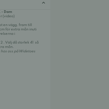
X - Dam
r (video)
 en vägg, fram till
 cm för extra mån inuti
velserna i
2 . Välj då storlek 41 så
tra mån.
a hos oss på Widetoes