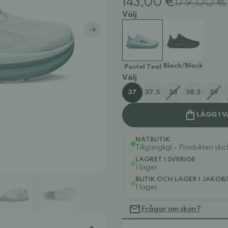
143,00 €
179,00 €
Välj
Black/Black
Pastel Teal
Välj
37
37.5
38
38.5
39
LÄGG I 
NÄTBUTIK
Tillgängligt - Produkten ski
LAGRET I SVERIGE
I lager
BUTIK OCH LAGER I JAKOB
I lager
Frågor om skon?