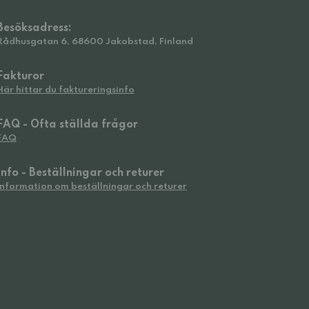
Besöksadress:
Rådhusgatan 6, 68600 Jakobstad, Finland
Fakturor
Här hittar du faktureringsinfo
FAQ - Ofta ställda frågor
FAQ
Info - Beställningar och returer
Information om beställningar och returer