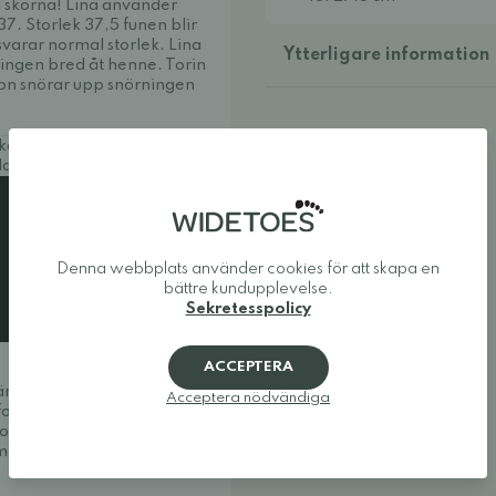
ig skorna! Lina använder
 37. Storlek 37,5 funen blir
svarar normal storlek. Lina
Ytterligare information
ningen bred åt henne. Torin
hon snörar upp snörningen
 söker en väldämpad, bekväm
la!
Denna webbplats använder cookies för att skapa en
bättre kundupplevelse.
Sekretesspolicy
ACCEPTERA
väma och snygga. Vi
Acceptera nödvändiga
fotaskor och minimalistiska
uropas bästa utbud av
a modeller som ger tårna den