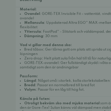
Beskrivning
Material:
Ovandel
: GORE-TEX Invisible Fit – vattentät, vin
ovandel
Mellansula
: Uppdaterad Altra EGO™ MAX-mellans
flexibilitet
Yttersula
: FootPod™ - Slitstark och väldämpad, d
Dämpning
: 30 mm
Vad vi gillar med denna sko:
Bred tåbox: Ger tårna gott om plats att sprida ut s
löpningen
Zero drop: Helt platt sula från häl till tå för naturl
GORE-TEX-ovandel: Ger fullständigt skydd i våta o
samtidigt som den är andningsbar
Passform:
Längd
: Något små i storlek, kolla storlekstabelle
Bredd
: Passar en normalbred till bred fot
Volym
: Passar för en låg till hög fot.
Känsla på foten:
Otroligt bekväm sko med mjuka material
som är
den är Gore-Tex! Sulan känns väl dämpad men stabil