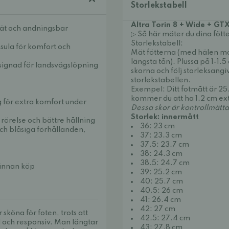
Storlekstabell
Altra Torin 8 + Wide + GT
dtät och andningsbar
▷ Så här mäter du dina fötte
Storlekstabell:
ula för komfort och
Mät fötterna (med hälen mot
längsta tån). Plussa på 1-1.5
esignad för landsvägslöpning
skorna och följ storleksangi
storlekstabellen.
Exempel: Ditt fotmått är 25.
kommer du att ha 1.2 cm ex
ig för extra komfort under
Dessa skor är kontrollmätt
Storlek: innermått
ig rörelse och bättre hållning
36: 23 cm
ch blåsiga förhållanden,
37: 23.3 cm
37.5: 23.7 cm
38: 24.3 cm
38.5: 24.7 cm
n innan köp
39: 25.2 cm
40: 25.7 cm
40.5: 26 cm
41: 26.4 cm
42: 27 cm
 sköna för foten, trots att
42.5: 27.4 cm
 och responsiv. Man längtar
43: 27.8 cm