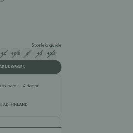
Storleksguide
40
40.5
41
42
42.5
VARUKORGEN
ckas inom 1 - 4 dagar
STAD, FINLAND