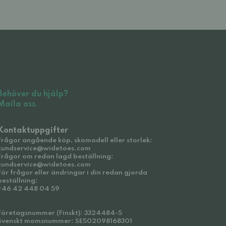
Behöver du hjälp?
Maila oss.
Kontaktuppgifter
Frågor angående köp, skomodell eller storlek:
kundservice@widetoes.com
Frågor om redan lagd beställning:
kundservice@widetoes.com
För frågor eller ändringar i din redan gjorda
beställning:
+46 42 448 04 59
Företagsnummer (Finskt): 3324484-5
Svenskt momsnummer: SE502098168301