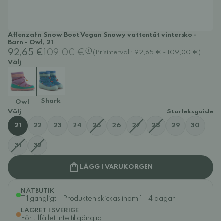
Affenzahn Snow Boot Vegan Snowy vattentät vintersko -
Barn - Owl, 21
92,65 €
109,00 €
(Prisintervall: 92,65 € - 109,00 €)
Välj
Shark
Owl
Välj
Storleksguide
21
22
23
24
25
26
27
28
29
30
31
32
LÄGG I VARUKORGEN
NÄTBUTIK
Tillgängligt - Produkten skickas inom 1 - 4 dagar
LAGRET I SVERIGE
För tillfället inte tillgänglig