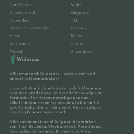
Xero Shoes
Beda
Vivobarefoot
Bungaard
Groundies
Tikki
Birkenstock arbetsskor
Feelmax
Altra
Reima
Barebarics
Anatomic
Merrell
Alla märken
Widetoes
Välkommen till Widetoes – nätbutiken med
enbart fotformade skor!
Hos oss hittar du barfotaskor och fotformade
skor med bred tåbox. Alla modeller vi säljer är
formade efter fotens naturliga anatomi,
vilket minskar risken för besvär och bidrar till
god fothälsa. Det är vår specialitet och något
vi aldrig kompromissar med.
Vårt sortiment innehåller populära märken
som t.ex. Be Lenka, Vivobarefoot, Xero Shoes,
Groundies, Barebarics, Birkenstock, Viba,