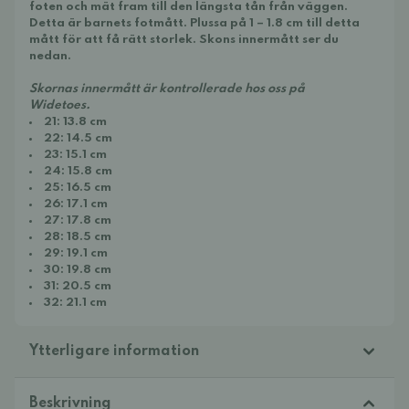
foten och mät fram till den längsta tån från väggen.
Detta är barnets fotmått. Plussa på 1 – 1.8 cm till detta
mått för att få rätt storlek. Skons innermått ser du
nedan.
Skornas innermått är kontrollerade hos oss på
Widetoes.
21: 13.8 cm
22: 14.5 cm
23: 15.1 cm
24: 15.8 cm
25: 16.5 cm
26: 17.1 cm
27: 17.8 cm
28: 18.5 cm
29: 19.1 cm
30: 19.8 cm
31: 20.5 cm
32: 21.1 cm
Ytterligare information
Beskrivning