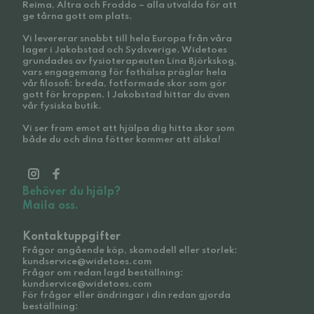
Reima, Altra och Froddo – alla utvalda för att
ge tårna gott om plats.
Vi levererar snabbt till hela Europa från våra
lager i Jakobstad och Sydsverige. Widetoes
grundades av fysioterapeuten Lina Björkskog,
vars engagemang för fothälsa präglar hela
vår filosofi: breda, fotformade skor som gör
gott för kroppen. I Jakobstad hittar du även
vår fysiska butik.
Vi ser fram emot att hjälpa dig hitta skor som
både du och dina fötter kommer att älska!
Behöver du hjälp?
Maila oss.
Kontaktuppgifter
Frågor angående köp, skomodell eller storlek:
kundservice@widetoes.com
Frågor om redan lagd beställning:
kundservice@widetoes.com
För frågor eller ändringar i din redan gjorda
beställning: