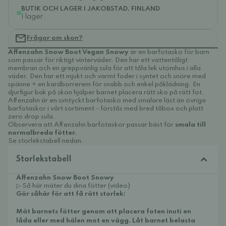
BUTIK OCH LAGER I JAKOBSTAD, FINLAND
I lager
Frågor om skon?
Affenzahn Snow Boot Vegan Snowy
är en barfotasko för barn
som passar för riktigt vinterväder. Den har ett vattentåligt
membran och en greppvänlig sula för att tåla lek utomhus i alla
väder. Den har ett mjukt och varmt foder i syntet och snöre med
spänne + en kardborrerem för snabb och enkel påklädning. En
djurfigur bak på skon hjälper barnet placera rätt sko på rätt fot.
Affenzahn är en omtyckt barfotasko med smalare läst än övriga
barfotaskor i vårt sortiment - förstås med bred tåbox och platt
zero drop sula.
Observera att Affenzahn barfotaskor passar bäst för
smala till
normalbreda fötter.
Se storlekstabell nedan.
Storlekstabell
Affenzahn Snow Boot Snowy
▷ Så här mäter du dina fötter (video)
Gör såhär för att få rätt storlek:
Mät barnets fötter genom att placera foten inuti en
låda eller med hälen mot en vägg. Låt barnet belasta