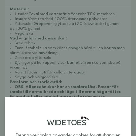
Material:
Utsida: Textil med vattentät Affenzahn TEX-membran
Insida: Varmt fodrad, 100% återvunnet polyester
Yttersula: Greppvänlig yttersula i 70 % syntetiskt gummi
och 30% gummi
Veganska
Vad vi gillar med dessa skor:
Bred tåbox
Tunn, flexibel sula som känns aningen hård till en början men
blir mjukare vid anvädning.
Zero drop yttersula
Djurfigur på hälkappan visar barnet vilken sko som ska på
vilken fot
Varmt foder inuti för kalla vinterdagar
Snygg och välgjord sko!
Passform och storleksråd:
OBS! Affenzahn skor har en smalare läst. Passar för
smala till normalbreda och låga till normalhöga fötter.
En bred fot eller hög fot passar inte i denna sko.
Normal i storlek, men följ storlekstabellen.
Känsla på foten:
Denna modell är väldigt enkel för barnen att själv dra på
och av. Ett skönt foder omsluter foten riktigt skönt.
Maria, 4
år,
har en låg och smal fot. Hennes fot är 15.5 cm och storlek
26 (17.1 cm) passar bra. Denna modell, eller egentligen alla
modeller som vi haft hittills från Affenzahn passar perfekt på
Denna webbplats använder cookies för att skapa en
Marias fötter.
Elliot, 3 år,
har en normalbred och hög fot.