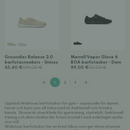
Groundies Balance 2.0
Merrell Vapor Glove 6
barfotasneakers - Unisex
BOA barfotaskor - Dam
65,40 €
109,00 €
89,00 €
112,00 €
1
2
3
Upptäck Widetoes barfotaskor för gym – anpassade för damer,
herrar och barn som vill träna med en funktionell och fotnära
känsla. Skorna är utvecklade för gymträning, styrkelyft, funktionell
träning och aktiv rörelse där fotens kontakt med underlaget spelar
stor roll.
Widetoes barfotaskor har en bred tåbox som ger tårna utrymme