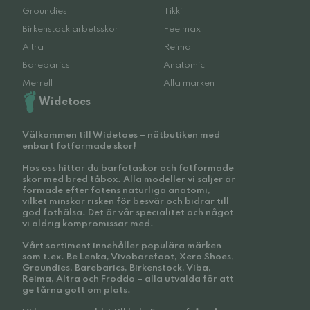
Groundies
Tikki
Birkenstock arbetsskor
Feelmax
Altra
Reima
Barebarics
Anatomic
Merrell
Alla märken
Widetoes
Välkommen till Widetoes – nätbutiken med
enbart fotformade skor!
Hos oss hittar du barfotaskor och fotformade
skor med bred tåbox. Alla modeller vi säljer är
formade efter fotens naturliga anatomi,
vilket minskar risken för besvär och bidrar till
god fothälsa. Det är vår specialitet och något
vi aldrig kompromissar med.
Vårt sortiment innehåller populära märken
som t.ex. Be Lenka, Vivobarefoot, Xero Shoes,
Groundies, Barebarics, Birkenstock, Viba,
Reima, Altra och Froddo – alla utvalda för att
ge tårna gott om plats.