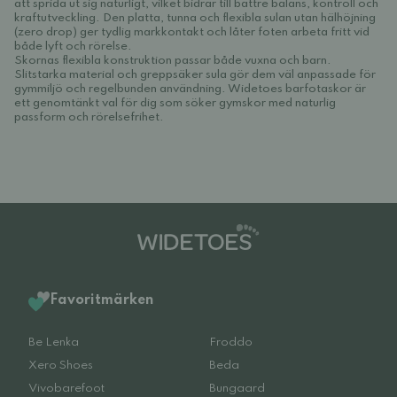
att sprida ut sig naturligt, vilket bidrar till bättre balans, kontroll och
kraftutveckling. Den platta, tunna och flexibla sulan utan hälhöjning
(zero drop) ger tydlig markkontakt och låter foten arbeta fritt vid
både lyft och rörelse.
Skornas flexibla konstruktion passar både vuxna och barn.
Slitstarka material och greppsäker sula gör dem väl anpassade för
gymmiljö och regelbunden användning. Widetoes barfotaskor är
ett genomtänkt val för dig som söker gymskor med naturlig
passform och rörelsefrihet.
Favoritmärken
Be Lenka
Froddo
Xero Shoes
Beda
Vivobarefoot
Bungaard