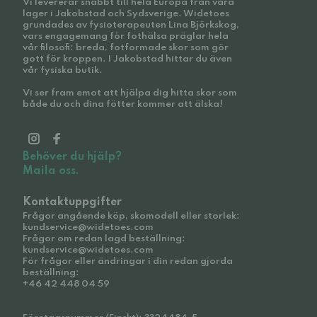
Vi levererar snabbt till hela Europa från våra
lager i Jakobstad och Sydsverige. Widetoes
grundades av fysioterapeuten Lina Björkskog,
vars engagemang för fothälsa präglar hela
vår filosofi: breda, fotformade skor som gör
gott för kroppen. I Jakobstad hittar du även
vår fysiska butik.
Vi ser fram emot att hjälpa dig hitta skor som
både du och dina fötter kommer att älska!
Behöver du hjälp?
Maila oss.
Kontaktuppgifter
Frågor angående köp, skomodell eller storlek:
kundservice@widetoes.com
Frågor om redan lagd beställning:
kundservice@widetoes.com
För frågor eller ändringar i din redan gjorda
beställning:
+46 42 448 04 59