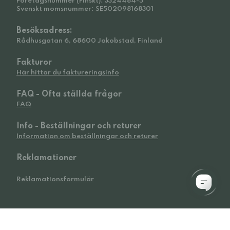
Företagsnummer (Finskt): 3324484-5
Svenskt momsnummer: SE502098168301
Besöksadress:
Rådhusgatan 6, 68600 Jakobstad, Finland
Fakturor
Här hittar du faktureringsinfo
FAQ - Ofta ställda frågor
FAQ
Info - Beställningar och returer
Information om beställningar och returer
Reklamationer
Reklamationsformulär
© 2026 Widetoes