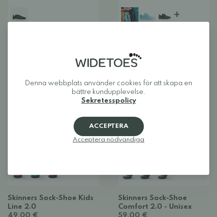
+
Vivobarefoot Primus Lite
Xero Shoes Prio Little
Knit - Herr
Kids träningskor - Barn
89,00 €
165,00 €
69,00 €
Denna webbplats använder cookies för att skapa en
bättre kundupplevelse.
BARFOTASKO
BARFOTASKO
Sekretesspolicy
ACCEPTERA
Acceptera nödvändiga
+
Skinners Sock-Shoe Kids
Skinners Sock-Shoe
Line 2.0
Comfort 2.0 - Unisex
49,00 €
59,00 €