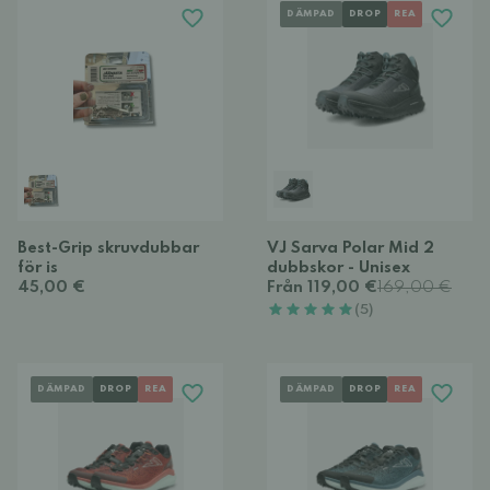
DÄMPAD
DROP
REA
Best-Grip skruvdubbar
VJ Sarva Polar Mid 2
för is
dubbskor - Unisex
45,00 €
Från 119,00 €
169,00 €
(5)
DÄMPAD
DROP
REA
DÄMPAD
DROP
REA