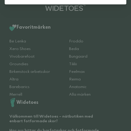
Favoritmärken
Be Lenka
Froddo
Xero Shoes
Beda
Vivobarefoot
Bungaard
Groundies
Tikki
Birkenstock arbetsskor
Feelmax
Altra
Reima
Barebarics
Anatomic
Merrell
Alla märken
Widetoes
Välkommen till Widetoes – nätbutiken med
enbart fotformade skor!
Hos oss hittar du barfotaskor och fotformade