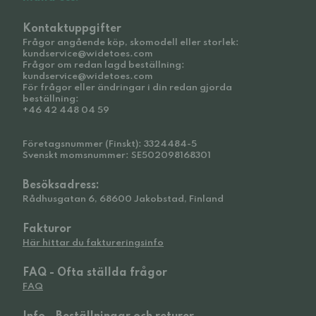
Kontaktuppgifter
Frågor angående köp, skomodell eller storlek:
kundservice@widetoes.com
Frågor om redan lagd beställning:
kundservice@widetoes.com
För frågor eller ändringar i din redan gjorda
beställning:
+46 42 448 04 59
Företagsnummer (Finskt): 3324484-5
Svenskt momsnummer: SE502098168301
Besöksadress:
Rådhusgatan 6, 68600 Jakobstad, Finland
Fakturor
Här hittar du faktureringsinfo
FAQ - Ofta ställda frågor
FAQ