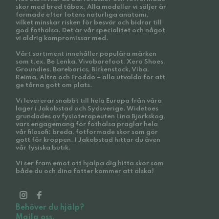
skor med bred tåbox. Alla modeller vi säljer är
formade efter fotens naturliga anatomi,
vilket minskar risken för besvär och bidrar till
god fothälsa. Det är vår specialitet och något
vi aldrig kompromissar med.
Vårt sortiment innehåller populära märken
som t.ex. Be Lenka, Vivobarefoot, Xero Shoes,
Groundies, Barebarics, Birkenstock, Viba,
Reima, Altra och Froddo – alla utvalda för att
ge tårna gott om plats.
Vi levererar snabbt till hela Europa från våra
lager i Jakobstad och Sydsverige. Widetoes
grundades av fysioterapeuten Lina Björkskog,
vars engagemang för fothälsa präglar hela
vår filosofi: breda, fotformade skor som gör
gott för kroppen. I Jakobstad hittar du även
vår fysiska butik.
Vi ser fram emot att hjälpa dig hitta skor som
både du och dina fötter kommer att älska!
Behöver du hjälp?
Maila oss.