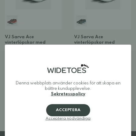
VJ Sarva Ace
VJ Sarva Ace
vinterlöpskor med
vinterlöpskor med
dubbar - Dam
dubbar - Herr
137,00 €
169,00 €
137,00 €
169,00 €
(5)
(5)
1
Denna webbplats använder cookies för att skapa en
bättre kundupplevelse.
Sekretesspolicy
Utforska även hela vårt
stora urval av vinterskor
och
löparskor
,
varav vissa är anpassade för hala underlag
ACCEPTERA
Acceptera nödvändiga