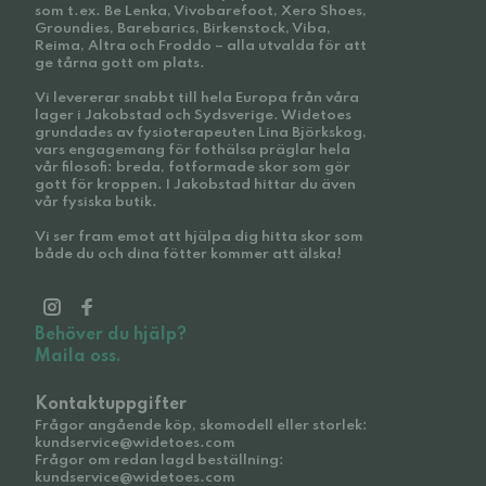
som t.ex. Be Lenka, Vivobarefoot, Xero Shoes,
Groundies, Barebarics, Birkenstock, Viba,
Reima, Altra och Froddo – alla utvalda för att
ge tårna gott om plats.
Vi levererar snabbt till hela Europa från våra
lager i Jakobstad och Sydsverige. Widetoes
grundades av fysioterapeuten Lina Björkskog,
vars engagemang för fothälsa präglar hela
vår filosofi: breda, fotformade skor som gör
gott för kroppen. I Jakobstad hittar du även
vår fysiska butik.
Vi ser fram emot att hjälpa dig hitta skor som
både du och dina fötter kommer att älska!
Behöver du hjälp?
Maila oss.
Kontaktuppgifter
Frågor angående köp, skomodell eller storlek:
kundservice@widetoes.com
Frågor om redan lagd beställning:
kundservice@widetoes.com