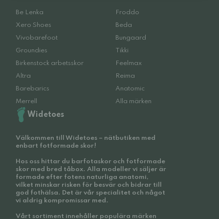
Be Lenka
Froddo
Xero Shoes
Beda
Vivobarefoot
Bungaard
Groundies
Tikki
Birkenstock arbetsskor
Feelmax
Altra
Reima
Barebarics
Anatomic
Merrell
Alla märken
Widetoes
Välkommen till Widetoes – nätbutiken med
enbart fotformade skor!
Hos oss hittar du barfotaskor och fotformade
skor med bred tåbox. Alla modeller vi säljer är
formade efter fotens naturliga anatomi,
vilket minskar risken för besvär och bidrar till
god fothälsa. Det är vår specialitet och något
vi aldrig kompromissar med.
Vårt sortiment innehåller populära märken