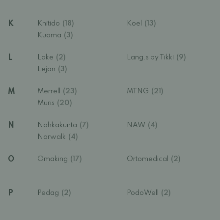
K
Knitido
(18)
Koel
(13)
Kuoma
(3)
L
Lake
(2)
Lang.s by Tikki
(9)
Lejan
(3)
M
Merrell
(23)
MTNG
(21)
Muris
(20)
N
Nahkakunta
(7)
NAW
(4)
Norwalk
(4)
O
Omaking
(17)
Ortomedical
(2)
P
Pedag
(2)
PodoWell
(2)