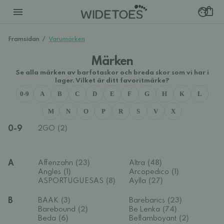
Framsidan
/
Varumärken
Märken
Se alla märken av barfotaskor och breda skor som vi har i
lager. Vilket är ditt favoritmärke?
0-9
A
B
C
D
E
F
G
H
K
L
M
N
O
P
R
S
V
X
0-9
2GO
(2)
A
Affenzahn
(23)
Altra
(48)
Angles
(1)
Arcopedico
(1)
ASPORTUGUESAS
(8)
Aylla
(27)
B
BAAK
(3)
Barebarics
(23)
Barebound
(2)
Be Lenka
(74)
Beda
(6)
Beflamboyant
(2)