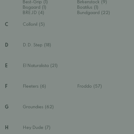
Best-Grip
(1)
Birkenstock
(9)
Bisgaard
(1)
Boatilus
(1)
BREJD
(4)
Bundgaard
(22)
C
Collonil
(5)
D
D.D. Step
(18)
E
El Naturalista
(21)
F
Fleeters
(6)
Froddo
(57)
G
Groundies
(62)
H
Hey Dude
(7)