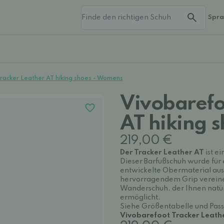
Spr
racker Leather AT hiking shoes - Womens
Vivobarefoot T
AT hiking 
219,00 €
Der Tracker Leather AT
ist e
Dieser Barfußschuh wurde für 
entwickelte Obermaterial aus 
hervorragendem Grip vereinen
Wanderschuh, der Ihnen natür
ermöglicht.
Siehe Größentabelle und Pass
Vivobarefoot Tracker Leathe