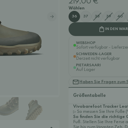
219,00 €
Wählen
36
37
38
39
40
IN DEN WA
WEBSHOP
Sofort verfügbar - Lieferzei
SCHWEDEN-LAGER
Derzeit nicht verfügbar
PIETARSAARI
Auf Lager
Haben Sie Fragen zum 
Größentabelle
Vivobarefoot Tracker Lea
▷ So messen Sie Ihre Füße 
So finden Sie die richtige
Fuß. Stellen Sie Ihre Fers
Sie bis zum längsten Zeh. Da