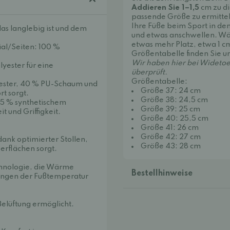
Addieren Sie 1–1,5
cm zu d
passende Größe zu ermittel
Ihre Füße beim Sport in d
das langlebig ist und dem
und etwas anschwellen. Wä
etwas mehr Platz, etwa 1 c
ial/Seiten: 100 %
Größentabelle finden Sie u
Wir haben hier bei Wideto
yester für eine
überprüft.
Größentabelle:
yester, 40 % PU-Schaum und
Größe 37: 24 cm
t sorgt.
Größe 38: 24,5 cm
55 % synthetischem
Größe 39: 25 cm
 und Griffigkeit.
Größe 40: 25,5 cm
Größe 41: 26 cm
Größe 42: 27 cm
dank optimierter Stollen,
Größe 43: 28 cm
berflächen sorgt.
chnologie, die Wärme
Bestellhinweise
rungen der Fußtemperatur
Belüftung ermöglicht.