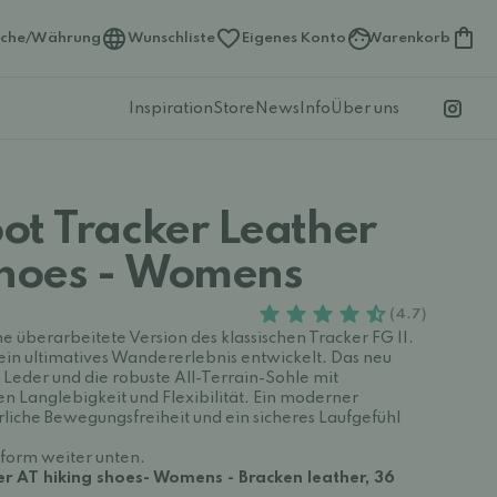
ache/Währung
Wunschliste
Eigenes Konto
Warenkorb
Inspiration
Store
News
Info
Über uns
racker Leather
shoes - Womens
(4.7)
ine überarbeitete Version des klassischen Tracker FG II.
ein ultimatives Wandererlebnis entwickelt. Das neu
Leder und die robuste All-Terrain-Sohle mit
 Langlebigkeit und Flexibilität. Ein moderner
liche Bewegungsfreiheit und ein sicheres Laufgefühl
form weiter unten.
r AT hiking shoes- Womens - Bracken leather, 36