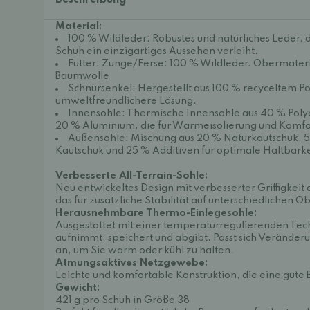
Beschreibung
Material:
100 % Wildleder: Robustes und natürliches Leder, 
Schuh ein einzigartiges Aussehen verleiht.
Futter: Zunge/Ferse: 100 % Wildleder. Obermater
Baumwolle
Schnürsenkel: Hergestellt aus 100 % recyceltem Pol
umweltfreundlichere Lösung.
Innensohle: Thermische Innensohle aus 40 % Pol
20 % Aluminium, die für Wärmeisolierung und Komfor
Außensohle: Mischung aus 20 % Naturkautschuk, 
Kautschuk und 25 % Additiven für optimale Haltbarkeit
Verbesserte All-Terrain-Sohle:
Neu entwickeltes Design mit verbesserter Griffigkeit 
das für zusätzliche Stabilität auf unterschiedlichen O
Herausnehmbare Thermo-Einlegesohle:
Ausgestattet mit einer temperaturregulierenden Te
aufnimmt, speichert und abgibt. Passt sich Verände
an, um Sie warm oder kühl zu halten.
Atmungsaktives Netzgewebe:
Leichte und komfortable Konstruktion, die eine gute 
Gewicht:
421 g pro Schuh in Größe 38