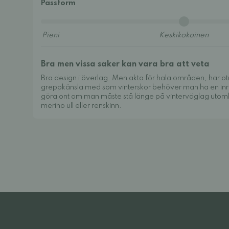
Passform
Bra men vissa saker kan vara bra att veta
Bra design i överlag. Men akta för hala områden, har ot
greppkänsla med som vinterskor behöver man ha en inre f
göra ont om man måste stå länge på vinterväglag utomhu
merino ull eller renskinn.