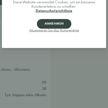
Diese Website verwendet Cookies, um ein besseres
Kundenerlebnis zu schaffen.
Datenschutzrichtlinie
ANNEHMEN
(4)
Akzeptieren Sie das Notwendige
g shoes - Womens
39
38
Työ, Vapaa-aika, Ulkoilu