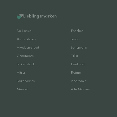
Lieblingsmarken
Be Lenka
Froddo
Xero Shoes
Beda
Vivobarefoot
Bungaard
Groundies
Tikki
Birkenstock
Feelmax
Altra
Reima
Barebarics
Anatomic
Merrell
Alle Marken