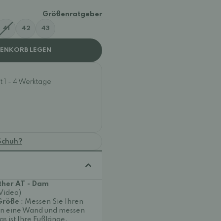
Größenratgeber
41
42
43
RENKORB LEGEN
t 1 - 4 Werktage
Schuh?
ther AT - Dam
(Video)
 Größe
: Messen Sie Ihren
e an eine Wand und messen
s ist Ihre Fußlänge.