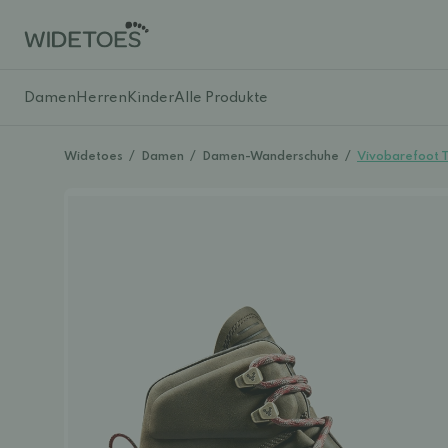
Damen
Herren
Kinder
Alle Produkte
Widetoes
/
Damen
/
Damen-Wanderschuhe
/
Vivobarefoot T