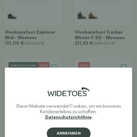
Vivobarefoot Explorer
Vivobarefoot Tracker
Mid - Womens
Winter II SG - Womens
151,00 €
189,00 €
211,65 €
249,00 €
BARFUSSSCHUH
SALE
SALE
Diese Website verwendet Cookies, um ein besseres
Kundenerlebnis zu schaffen.
Datenschutzrichtlinie
Groundies Portland
Merrell Wrapt Sneaker
ANNEHMEN
hiking shoes - Womens
Mid Waterproof - Women