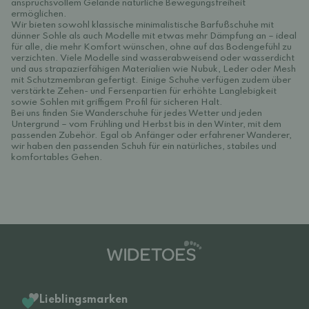
anspruchsvollem Gelände natürliche Bewegungsfreiheit
ermöglichen.
Wir bieten sowohl klassische minimalistische Barfußschuhe mit
dünner Sohle als auch Modelle mit etwas mehr Dämpfung an – ideal
für alle, die mehr Komfort wünschen, ohne auf das Bodengefühl zu
verzichten. Viele Modelle sind wasserabweisend oder wasserdicht
und aus strapazierfähigen Materialien wie Nubuk, Leder oder Mesh
mit Schutzmembran gefertigt. Einige Schuhe verfügen zudem über
verstärkte Zehen- und Fersenpartien für erhöhte Langlebigkeit
sowie Sohlen mit griffigem Profil für sicheren Halt.
Bei uns finden Sie Wanderschuhe für jedes Wetter und jeden
Untergrund – vom Frühling und Herbst bis in den Winter, mit dem
passenden Zubehör. Egal ob Anfänger oder erfahrener Wanderer,
wir haben den passenden Schuh für ein natürliches, stabiles und
komfortables Gehen.
Lieblingsmarken