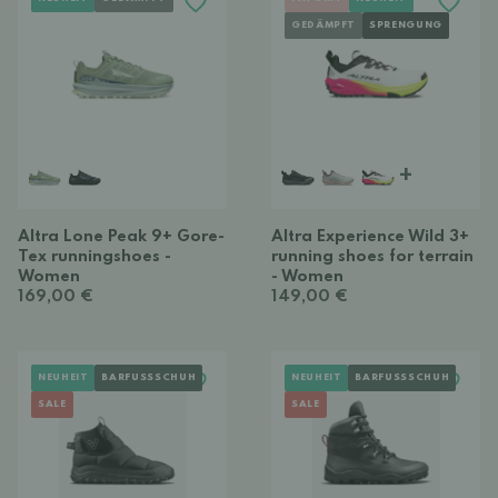
GEDÄMPFT
SPRENGUNG
+
Altra Lone Peak 9+ Gore-
Altra Experience Wild 3+
Tex runningshoes -
running shoes for terrain
Women
- Women
169,00 €
149,00 €
NEUHEIT
BARFUSSSCHUH
NEUHEIT
BARFUSSSCHUH
SALE
SALE