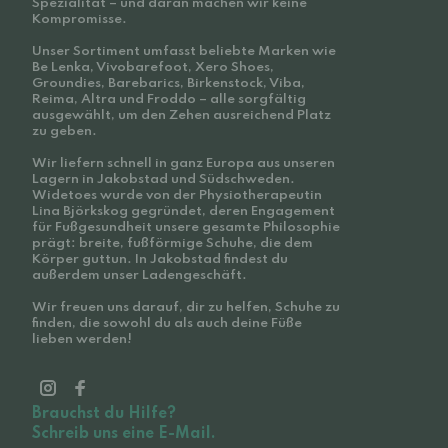
Spezialität – und daran machen wir keine
Kompromisse.
Unser Sortiment umfasst beliebte Marken wie
Be Lenka, Vivobarefoot, Xero Shoes,
Groundies, Barebarics, Birkenstock, Viba,
Reima, Altra und Froddo – alle sorgfältig
ausgewählt, um den Zehen ausreichend Platz
zu geben.
Wir liefern schnell in ganz Europa aus unseren
Lagern in Jakobstad und Südschweden.
Widetoes wurde von der Physiotherapeutin
Lina Björkskog gegründet, deren Engagement
für Fußgesundheit unsere gesamte Philosophie
prägt: breite, fußförmige Schuhe, die dem
Körper guttun. In Jakobstad findest du
außerdem unser Ladengeschäft.
Wir freuen uns darauf, dir zu helfen, Schuhe zu
finden, die sowohl du als auch deine Füße
lieben werden!
Brauchst du Hilfe?
Schreib uns eine E-Mail.