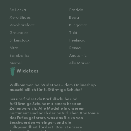
Be Lenka
Froddo
Xero Shoes
Beda
Vivobarefoot
Bungaard
Groundies
Tikki
Birkenstock
Feelmax
Altra
Reima
Barebarics
Anatomic
Merrell
Alle Marken
Widetoes
Willkommen bei Widetoes – dem Onlineshop
ausschließlich für fußförmige Schuhe!
Bei uns findest du Barfußschuhe und
fußförmige Schuhe mit einem breiten
Zehenbereich. Alle Modelle in unserem
Sortiment sind nach der natürlichen Anatomie
des Fußes geformt, was das Risiko von
Beschwerden verringert und die
Fußgesundheit fördert. Das ist unsere