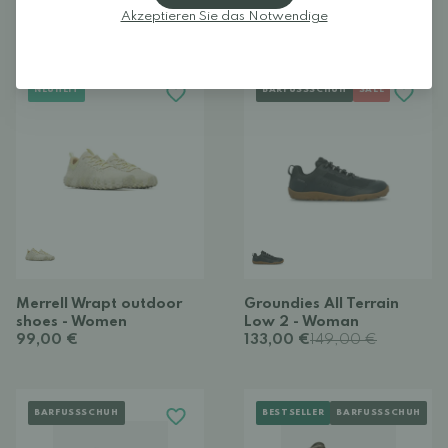
113,50 €
189,00 €
Akzeptieren Sie das Notwendige
119,00 €
149,00 €
NEUHEIT
BARFUSSSCHUH
SALE
Merrell Wrapt outdoor
Groundies All Terrain
shoes - Women
Low 2 - Woman
99,00 €
133,00 €
149,00 €
BARFUSSSCHUH
BESTSELLER
BARFUSSSCHUH