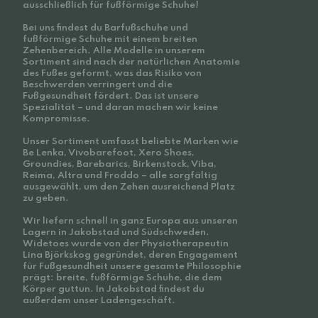
ausschließlich für fußförmige Schuhe!
Bei uns findest du Barfußschuhe und
fußförmige Schuhe mit einem breiten
Zehenbereich. Alle Modelle in unserem
Sortiment sind nach der natürlichen Anatomie
des Fußes geformt, was das Risiko von
Beschwerden verringert und die
Fußgesundheit fördert. Das ist unsere
Spezialität – und daran machen wir keine
Kompromisse.
Unser Sortiment umfasst beliebte Marken wie
Be Lenka, Vivobarefoot, Xero Shoes,
Groundies, Barebarics, Birkenstock, Viba,
Reima, Altra und Froddo – alle sorgfältig
ausgewählt, um den Zehen ausreichend Platz
zu geben.
Wir liefern schnell in ganz Europa aus unseren
Lagern in Jakobstad und Südschweden.
Widetoes wurde von der Physiotherapeutin
Lina Björkskog gegründet, deren Engagement
für Fußgesundheit unsere gesamte Philosophie
prägt: breite, fußförmige Schuhe, die dem
Körper guttun. In Jakobstad findest du
außerdem unser Ladengeschäft.