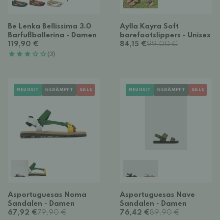
+
Be Lenka Bellissima 3.0
Aylla Kayra Soft
Barfußballerina - Damen
barefootslippers - Unisex
119,90 €
84,15 €
99,00 €
(3)
NEUHEIT
GEDÄMPFT
SALE
NEUHEIT
GEDÄMPFT
SALE
Asportuguesas Noma
Asportuguesas Nave
Sandalen - Damen
Sandalen - Damen
67,92 €
79,90 €
76,42 €
89,90 €