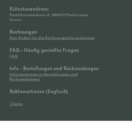
Külastusaadress:
Raatihuoneenkatu 6, 68600 Pietarsaari,
Suomi
Rechnungen
Hier finden Sie die Rechnungsinformationen
FAQ - Häufig gestellte Fragen
FAQ
Info - Bestellungen und Rücksendungen
Informationen zu Bestellungen und
Rücksendungen
Reklamationen (Englisch)
Claims
© 2026 Widetoes