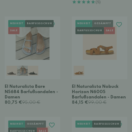
(5)
NEUHEIT
BARFUSSSCHUH
NEUHEIT
GEDÄMPFT
SALE
BARFUSSSCHUH
SALE
El Naturalista Bare
El Naturalista Nobuck
N5684 Barfußsandalen -
Horizon N6005
Damen
Barfußsandalen - Damen
80,75 €
95,00 €
84,15 €
99,00 €
NEUHEIT
GEDÄMPFT
NEUHEIT
BARFUSSSCHUH
BARFUSSSCHUH
SALE