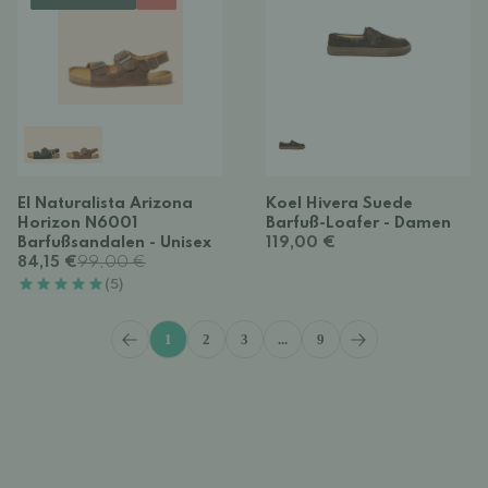
El Naturalista Arizona
Koel Hivera Suede
Horizon N6001
Barfuß-Loafer - Damen
Barfußsandalen - Unisex
119,00 €
84,15 €
99,00 €
(5)
1
2
3
...
9