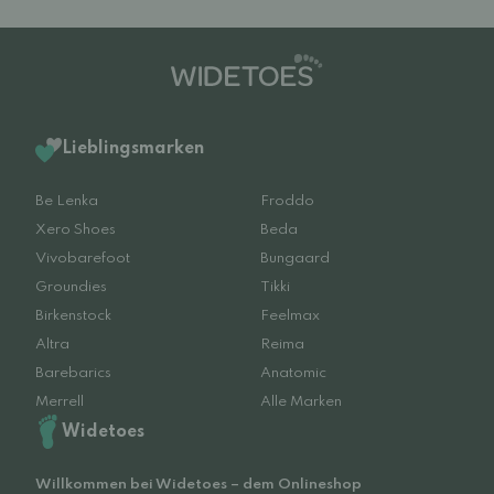
Lieblingsmarken
Be Lenka
Froddo
Xero Shoes
Beda
Vivobarefoot
Bungaard
Groundies
Tikki
Birkenstock
Feelmax
Altra
Reima
Barebarics
Anatomic
Merrell
Alle Marken
Widetoes
Willkommen bei Widetoes – dem Onlineshop