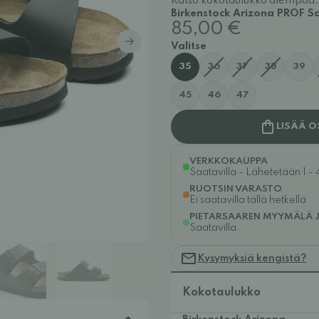
Katso kokotaulukko alempaa.
Birkenstock Arizona PROF San
85,00 €
Valitse
35
36
37
38
39
45
46
47
LISÄÄ O
VERKKOKAUPPA
Saatavilla - Lähetetään 1 - 
RUOTSIN VARASTO
Ei saatavilla tällä hetkellä
PIETARSAAREN MYYMÄLÄ 
Saatavilla
Kysymyksiä kengistä?
Kokotaulukko