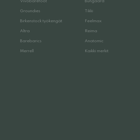
Vivobarefoot
Bungaard
Groundies
Tikki
Birkenstock työkengät
Feelmax
Altra
Reima
Barebarics
Anatomic
Merrell
Kaikki merkit