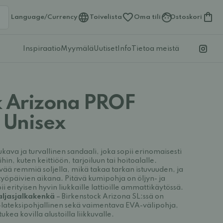
Language/Currency
Toivelista
Oma tili
Ostoskori
Inspiraatio
Myymälä
Uutiset
Info
Tietoa meistä
k Arizona PROF
 Unisex
ava ja turvallinen sandaali, joka sopii erinomaisesti
in, kuten keittiöön, tarjoiluun tai hoitoalalle.
vää remmiä soljella, mikä takaa tarkan istuvuuden, ja
työpäivien aikana. Pitävä kumipohja on öljyn- ja
i erityisen hyvin liukkaille lattioille ammattikäytössä.
aljasjalkakenkä
–
Birkenstock Arizona SL:ssä on
i-lateksipohjallinen sekä vaimentava EVA-välipohja
,
ukea kovilla alustoilla liikkuvalle.