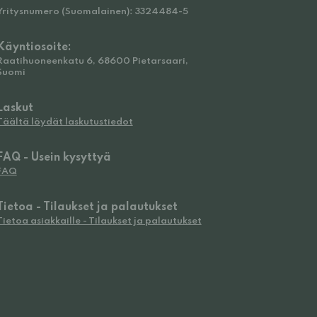
Yritysnumero (Suomalainen): 3324484-5
Käyntiosoite:
Raatihuoneenkatu 6, 68600 Pietarsaari,
Suomi
Laskut
Täältä löydät laskutustiedot
FAQ - Usein kysyttyä
FAQ
Tietoa - Tilaukset ja palautukset
Tietoa asiakkaille - Tilaukset ja palautukset