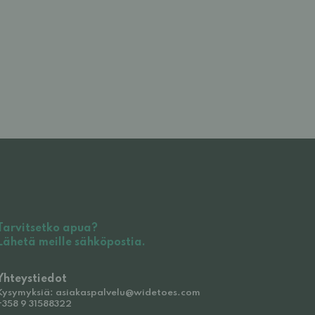
Tarvitsetko apua?
Lähetä meille sähköpostia.
Yhteystiedot
Kysymyksiä: asiakaspalvelu@widetoes.com
+358 9 31588322