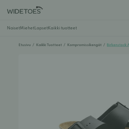
Naiset
Miehet
Lapset
Kaikki tuotteet
Etusivu
/
Kaikki Tuotteet
/
Kompromissikengät
/
Birkenstock 