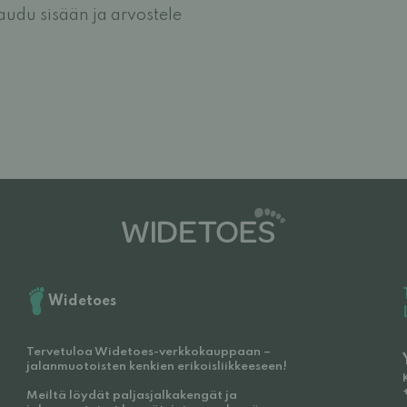
jaudu sisään ja arvostele
Widetoes
Tervetuloa Widetoes-verkkokauppaan –
jalanmuotoisten kenkien erikoisliikkeeseen!
Meiltä löydät paljasjalkakengät ja