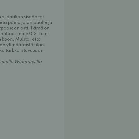
ka laatikon sisään tai
ta paino jalan päälle ja
rpaaseen asti. Tämä on
amittaasi noin 0,3-1 cm,
n koon. Muista, että
jon ylimääräistä tilaa
o tarkka istuvuus on
 meille Widetoesilla