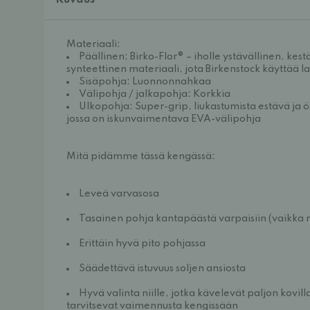
Kuvaus
Materiaali:
Päällinen:
 Birko-Flor® – iholle ystävällinen, kes
synteettinen materiaali, jota Birkenstock käyttää la
Sisäpohja:
 Luonnonnahkaa
Välipohja / jalkapohja:
 Korkkia
Ulkopohja:
 Super-grip, liukastumista estävä ja 
jossa on iskunvaimentava EVA-välipohja
Mitä pidämme tässä kengässä:
Leveä varvasosa
Tasainen pohja kantapäästä varpaisiin (vaikka m
Erittäin hyvä pito pohjassa
Säädettävä istuvuus soljen ansiosta
Hyvä valinta niille, jotka kävelevät paljon kovilla l
tarvitsevat vaimennusta kengissään