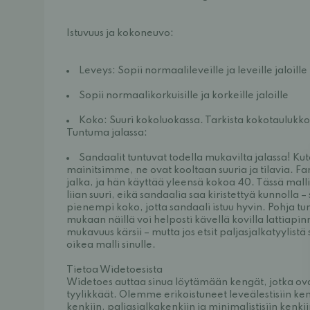
Istuvuus ja kokoneuvo:
Leveys: Sopii normaalileveille ja leveille jaloille
Sopii normaalikorkuisille ja korkeille jaloille
Koko: Suuri kokoluokassa. Tarkista kokotaulukko
Tuntuma jalassa:
Sandaalit tuntuvat todella mukavilta jalassa! Ku
mainitsimme, ne ovat kooltaan suuria ja tilavia. Fa
jalka, ja hän käyttää yleensä kokoa 40. Tässä malli
liian suuri, eikä sandaalia saa kiristettyä kunnolla – 
pienempi koko, jotta sandaali istuu hyvin. Pohja tun
mukaan näillä voi helposti kävellä kovilla lattiapinn
mukavuus kärsii – mutta jos etsit paljasjalkatyylistä
oikea malli sinulle.
Tietoa Widetoesista
Widetoes auttaa sinua löytämään kengät, jotka ova
tyylikkäät. Olemme erikoistuneet leveälestisiin kenk
kenkiin, paljasjalkakenkiin ja minimalistisiin kenki