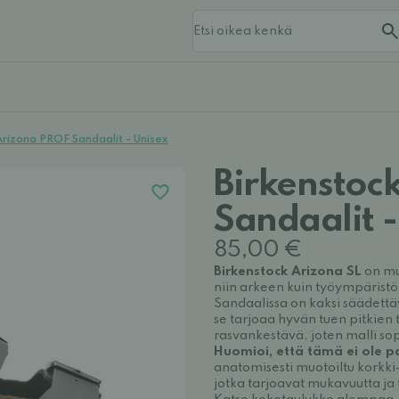
Arizona PROF Sandaalit - Unisex
Birkenstoc
Sandaalit -
85,00 €
Birkenstock Arizona SL
on muk
niin arkeen kuin työympäristöih
Sandaalissa on kaksi säädettä
se tarjoaa hyvän tuen pitkien 
rasvankestävä, joten malli sopi
Huomioi, että tämä ei ole p
anatomisesti muotoiltu korkk
jotka tarjoavat mukavuutta ja t