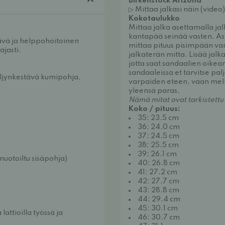
Birkenstock Arizona
▷ Mittaa jalkasi näin (video)
Kokotaulukko
Mittaa jalka asettamalla jal
kantapää seinää vasten. Ase
tävä ja helppohoitoinen 
mittaa pituus pisimpään va
ajasti.
jalkaterän mitta. Lisää jalk
jotta saat sandaalien oikea
sandaaleissa et tarvitse pal
öljynkestävä kumipohja, 
varpaiden eteen, vaan melk
yleensä paras.
Nämä mitat ovat tarkistettu
Koko / pituus:
35: 23.5 cm
36: 24.0 cm
37: 24.5 cm
38: 25.5 cm
39: 26.1 cm
uotoiltu sisäpohja)
40: 26.8 cm
41: 27.2 cm
42: 27.7 cm
43: 28.8 cm
44: 29.4 cm
45: 30.1 cm
attioilla työssä ja 
46: 30.7 cm