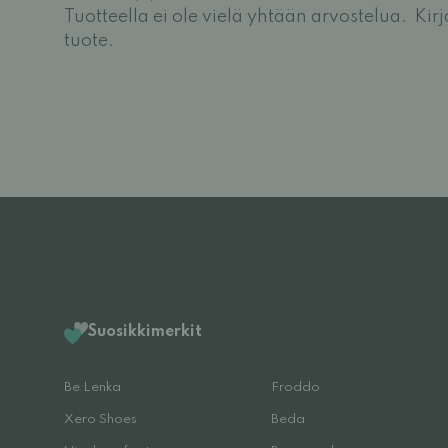
Tuotteella ei ole vielä yhtään arvostelua.
Kir
tuote.
Suosikkimerkit
Be Lenka
Froddo
Xero Shoes
Beda