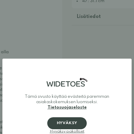
47: 31.1 cm
Lisätiedot
 alla
ten aiemmin 
nnylla on leveä ja korkea 
ssa koko 40 on kuitenkin 
siksi hänen täytyy valita 
tuu tukevalta, ja Fannyn 
oilla ilman, että 
Tämä sivusto käyttää evästeitä paremman
 sandaalia, tämä ei ole 
asiakaskokemuksen luomiseksi.
Tietosuojaseloste
t sekä mukavat että 
HYVÄKSY
iin, jalkamuotoisiin 
Hyväksy pakolliset
in koko perheelle. 