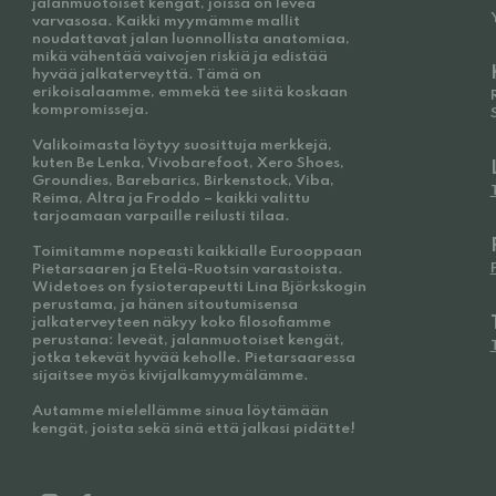
jalanmuotoiset kengät, joissa on leveä
varvasosa. Kaikki myymämme mallit
noudattavat jalan luonnollista anatomiaa,
mikä vähentää vaivojen riskiä ja edistää
hyvää jalkaterveyttä. Tämä on
erikoisalaamme, emmekä tee siitä koskaan
kompromisseja.
Valikoimasta löytyy suosittuja merkkejä,
kuten Be Lenka, Vivobarefoot, Xero Shoes,
Groundies, Barebarics, Birkenstock, Viba,
Reima, Altra ja Froddo – kaikki valittu
tarjoamaan varpaille reilusti tilaa.
Toimitamme nopeasti kaikkialle Eurooppaan
Pietarsaaren ja Etelä-Ruotsin varastoista.
Widetoes on fysioterapeutti Lina Björkskogin
perustama, ja hänen sitoutumisensa
jalkaterveyteen näkyy koko filosofiamme
perustana: leveät, jalanmuotoiset kengät,
jotka tekevät hyvää keholle. Pietarsaaressa
sijaitsee myös kivijalkamyymälämme.
Autamme mielellämme sinua löytämään
kengät, joista sekä sinä että jalkasi pidätte!