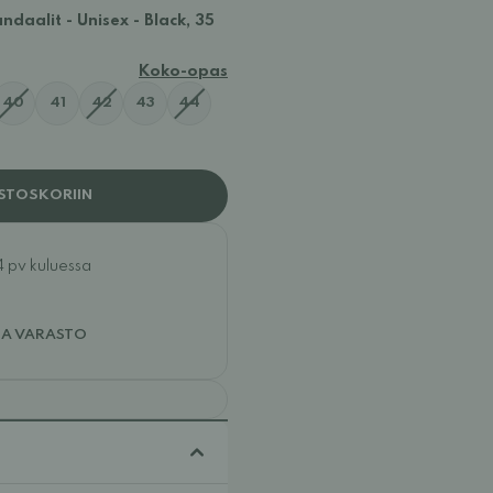
daalit - Unisex - Black, 35
Koko-opas
40
41
42
43
44
STOSKORIIN
4 pv kuluessa
JA VARASTO