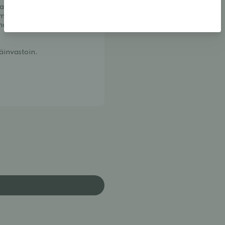
rhaista jalkamuotoisten 
 mallien löytäminen 
n tilan ja 
päinvastoin.