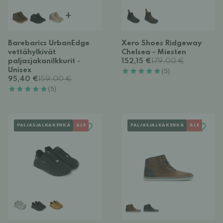
+
Barebarics UrbanEdge
Xero Shoes Ridgeway
vettähylkivät
Chelsea - Miesten
paljasjakanilkkurit -
152,15 €
179,00 €
Unisex
(5)
95,40 €
159,00 €
(5)
PALJASJALKAKENKÄ
ALE
PALJASJALKAKENKÄ
ALE