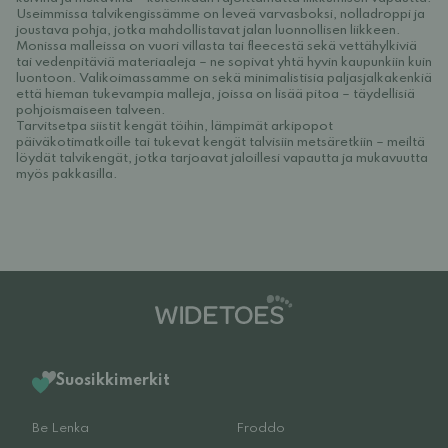
Useimmissa talvikengissämme on leveä varvasboksi, nolladroppi ja
joustava pohja, jotka mahdollistavat jalan luonnollisen liikkeen.
Monissa malleissa on vuori villasta tai fleecestä sekä vettähylkiviä
tai vedenpitäviä materiaaleja – ne sopivat yhtä hyvin kaupunkiin kuin
luontoon. Valikoimassamme on sekä minimalistisia paljasjalkakenkiä
että hieman tukevampia malleja, joissa on lisää pitoa – täydellisiä
pohjoismaiseen talveen.
Tarvitsetpa siistit kengät töihin, lämpimät arkipopot
päiväkotimatkoille tai tukevat kengät talvisiin metsäretkiin – meiltä
löydät talvikengät, jotka tarjoavat jaloillesi vapautta ja mukavuutta
myös pakkasilla.
Suosikkimerkit
Be Lenka
Froddo