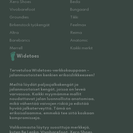
Xero Shoes
Beda
Vivobarefoot
Bungaard
Groundies
Tikki
Birkenstock työkengät
Feelmax
Altra
Reima
Barebarics
Anatomic
Merrell
Kaikki merkit
Widetoes
Tervetuloa Widetoes-verkkokauppaan –
jalanmuotoisten kenkien erikoisliikkeeseen!
Meiltä löydät paljasjalkakengät ja
jalanmuotoiset kengät, joissa on leveä
varvasosa. Kaikki myymämme mallit
noudattavat jalan luonnollista anatomiaa,
mikä vähentää vaivojen riskiä ja edistää
hyvää jalkaterveyttä. Tämä on
erikoisalaamme, emmekä tee siitä koskaan
kompromisseja.
Valikoimasta löytyy suosittuja merkkejä,
kuten Be Lenka, Vivobarefoot, Xero Shoes,