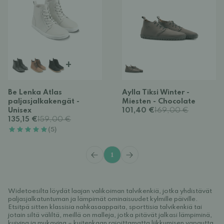
+
Be Lenka Atlas
Aylla Tiksi Winter -
paljasjalkakengät -
Miesten - Chocolate
Unisex
101,40 €
169,00 €
135,15 €
159,00 €
(5)
1
Widetoesilta löydät laajan valikoiman talvikenkiä, jotka yhdistävät
paljasjalkatuntuman ja lämpimät ominaisuudet kylmille päiville.
Etsitpä sitten klassisia nahkasaappaita, sporttisia talvikenkiä tai
jotain siltä väliltä, meillä on malleja, jotka pitävät jalkasi lämpiminä,
kuivina ja mukavina – kuitenkaan rajoittamatta liikkumisen vapautta.