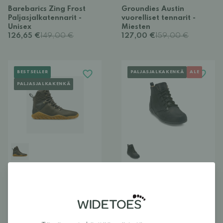
Barebarics Zing Frost
Groundies Austin
Paljasjalkatennarit -
vuorelliset tennarit -
Unisex
Miesten
126,65 €
149,00 €
127,00 €
159,00 €
BESTSELLER
PALJASJALKAKENKÄ
ALE
PALJASJALKAKENKÄ
Vivobarefoot Tracker
Xero Shoes Denver
Forest ESC
Leather
maastokengät - Miesten
paljasjalkanilkkurit -
229,00 €
Miesten
95,40 €
159,00 €