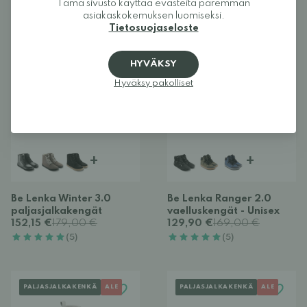
(5)
Tämä sivusto käyttää evästeitä paremman
asiakaskokemuksen luomiseksi.
Tietosuojaseloste
PALJASJALKAKENKÄ
ALE
PALJASJALKAKENKÄ
ALE
HYVÄKSY
Hyväksy pakolliset
+
+
Be Lenka Winter 3.0
Be Lenka Ranger 2.0
paljasjalkakengät
vaelluskengät - Unisex
152,15 €
179,00 €
129,90 €
169,00 €
(5)
(5)
PALJASJALKAKENKÄ
ALE
PALJASJALKAKENKÄ
ALE