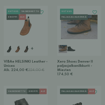
UUTUUS
VAIMENNETTU
UUTUUS
DROPPI
ALE
PALJASJALKAKENKÄ
+
VIBAe HELSINKI Leather -
Xero Shoes Denver II
Unisex
paljasjalkanilkkurit -
Alk. 224,00 €
224,00 €
Miesten
174,50 €
VAIMENNETTU
DROPPI
ALE
PALJASJALKAKENKÄ
ALE