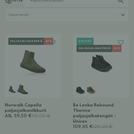
FILTER
PALJASJALKAKENKÄ
ALE
UUTUUS
PALJASJALKAKENKÄ
ALE
Norwalk Capella
Be Lenka Rebound
paljasjalkanilkkurit
Thermo
Alk. 59,50 €
119,00 €
paljasjalkakengät -
Unisex
109,65 €
129,00 €