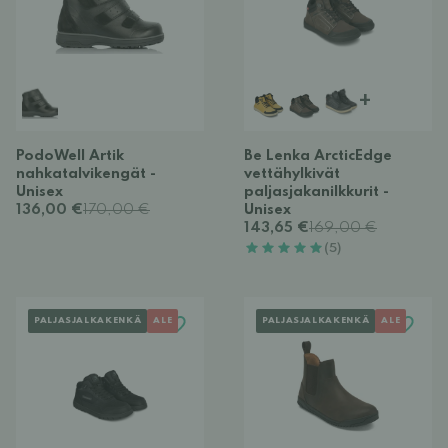
+
PodoWell Artik
Be Lenka ArcticEdge
nahkatalvikengät -
vettähylkivät
Unisex
paljasjakanilkkurit -
136,00 €
170,00 €
Unisex
143,65 €
169,00 €
(5)
PALJASJALKAKENKÄ
ALE
PALJASJALKAKENKÄ
ALE