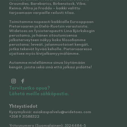
Groundies, Barebarics, Birkenstock, Viba,
Reima, Altra ja Froddo – kaikki valittu
tarjoamaan varpaille reilusti tilaa.
Toimitamme nopeasti kaikkialle Eurooppaan
Pietarsaaren ja Etelä-Ruotsin varastoista.
Widetoes on fysioterapeutti Lina Björkskogin
perustama, ja hänen sitoutumisensa
jalkaterveyteen näkyy koko filosofiamme
perustana: leveät, jalanmuotoiset kengät,
jotka tekevät hyvää keholle. Pietarsaaressa
sijaitsee myös kivijalkamyymälämme.
Autamme mielellämme sinua löytämään
kengät, joista sekä sinä että jalkasi pidätte!
Tarvitsetko apua?
Lähetä meille sähköpostia.
Yhteystiedot
Kysymyksiä: asiakaspalvelu@widetoes.com
+358 9 31588322
Yritysnumero (Suomalainen): 3324484-5