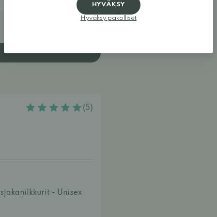
HYVÄKSY
Hyväksy pakolliset
(5)
sjakanilkkurit - Unisex