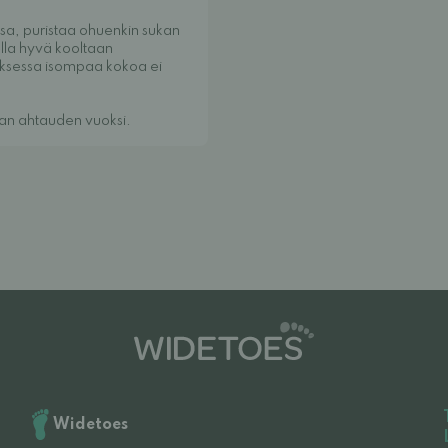
ssa, puristaa ohuenkin sukan
lla hyvä kooltaan
uksessa isompaa kokoa ei
aan ahtauden vuoksi.
Widetoes