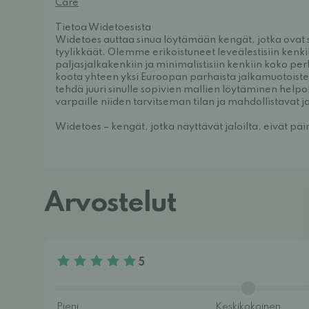
Care
Tietoa Widetoesista
Widetoes auttaa sinua löytämään kengät, jotka ovat
tyylikkäät. Olemme erikoistuneet leveälestisiin kenkii
paljasjalkakenkiin ja minimalistisiin kenkiin koko p
koota yhteen yksi Euroopan parhaista jalkamuotoiste
tehdä juuri sinulle sopivien mallien löytäminen help
varpaille niiden tarvitseman tilan ja mahdollistavat j
Widetoes – kengät, jotka näyttävät jaloilta, eivät päi
Arvostelut
5