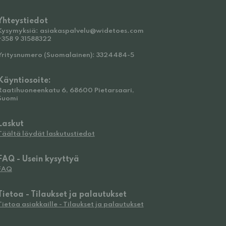
Yhteystiedot
Kysymyksiä: asiakaspalvelu@widetoes.com
+358 9 31588322
Yritysnumero (Suomalainen): 3324484-5
Käyntiosoite:
Raatihuoneenkatu 6, 68600 Pietarsaari,
Suomi
Laskut
Täältä löydät laskutustiedot
FAQ - Usein kysyttyä
FAQ
Tietoa - Tilaukset ja palautukset
Tietoa asiakkaille - Tilaukset ja palautukset