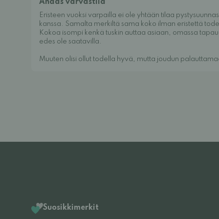
Ahdas varvastila
Eristeen vuoksi varpailla ei ole yhtään tilaa pystysuunna
kanssa. Samalta merkiltä sama koko ilman eristettä tode
Kokoa isompi kenkä tuskin auttaa asiaan, omassa tapa
edes ole saatavilla.
Muuten olisi ollut todella hyvä, mutta joudun palauttam
Suosikkimerkit