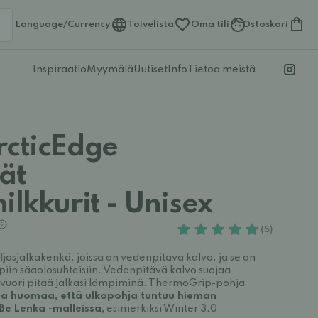
Language/Currency
Toivelista
Oma tili
Ostoskori
Inspiraatio
Myymälä
Uutiset
Info
Tietoa meistä
rcticEdge
ät
ilkkurit - Unisex
(5)
ljasjalkakenkä, joissa on vedenpitävä kalvo, ja se on
iin sääolosuhteisiin. Vedenpitävä kalvo suojaa
, vuori pitää jalkasi lämpiminä. ThermoGrip-pohja
a huomaa, että ulkopohja tuntuu hieman
Be Lenka -malleissa,
esimerkiksi Winter 3.0