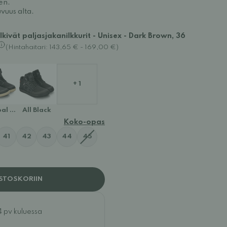
en.
uvuus alta.
kivät paljasjakanilkkurit - Unisex - Dark Brown, 36
(Hintahaitari: 143,65 € - 169,00 €)
+ 1
al Black
All Black
Koko-opas
41
42
43
44
45
STOSKORIIN
4 pv kuluessa