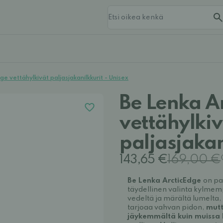
e vettähylkivät paljasjakanilkkurit - Unisex
Be Lenka A
vettähylkiv
paljasjakan
143,65 €
169,00 €
Be Lenka ArcticEdge
on pa
täydellinen valinta kylmemp
vedeltä ja märältä lumelta
tarjoaa vahvan pidon,
mutt
jäykemmältä kuin muissa 