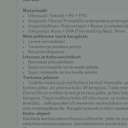
Kuvaus
Materiaalit:
Ulkopuoli: Tekstiili + PU + TPU
Sisäpuoli: Fleece/Primaloft/vedenpitävä ja hengit
Sisäpohjallinen: Polyuretaani + fleece (irrotettava)
Ulkopohja: Kumi + EVA (ThermoGrip Neo), 9mm.
Mitä pidämme tästä kengästä:
Leveä varvasboksi
Tasainen ja joustava pohja
Kevyt kenkäpaino
Istuvuus ja kokosuositukset:
Normaali pituudeltaan
Sopii normaalille tai leveälle jalalle
Sopii matalalle tai korkealle jalalle
Tuntuma jalassa:
Todella mukava ja miellyttävä kenkä! Hannalla, j
korkea jalka, on yleensä koko 39 kengissä. Tästä malli
Danielilla on erittäin leveä ja korkea jalka, ja hän kä
kengissä. Tässä mallissa koko 43 istuu hyvin, se tuntuu
leveältä.. Jalkapöydän yli menevän nauhoituksen ans
että matalajalkaisille. Kengät tuntuvat erittäin laaduk
Hoito-ohjeet:
Käsittele kenkiä säännöllisesti suihkeella, jotta ne p
säilyttää ominaisuutensa. Suosittelemme esimerkiksi