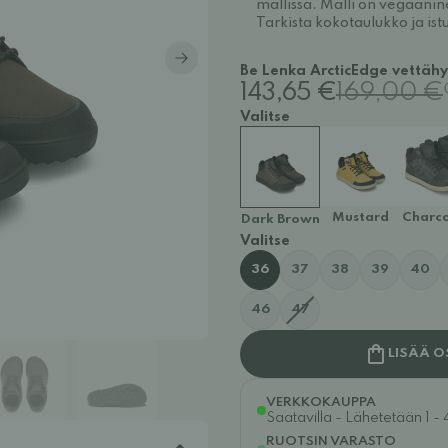
mallissa.
Malli on vegaanin
Tarkista kokotaulukko ja ist
Be Lenka ArcticEdge vettähyl
143,65 €
169,00 €
Valitse
Mustard
Charco
Dark Brown
Valitse
36
37
38
39
40
46
47
LISÄÄ O
VERKKOKAUPPA
Saatavilla - Lähetetään 1 - 
RUOTSIN VARASTO