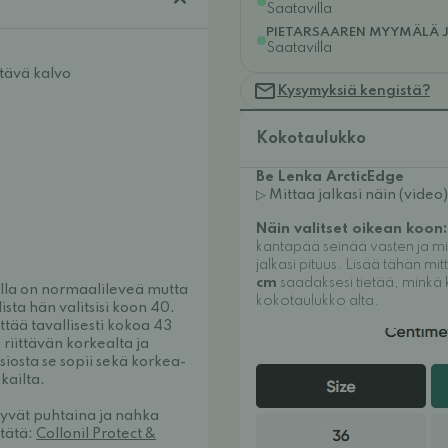
Saatavilla
PIETARSAAREN MYYMÄLÄ 
Saatavilla
tävä kalvo
Kysymyksiä kengistä?
Kokotaulukko
Be Lenka ArcticEdge
▷ Mittaa jalkasi näin (video)
Näin valitset oikean koon:
kantapää seinää vasten ja mi
jalkasi pituus. Lisää tähän mi
cm
saadaksesi tietää, minkä 
olla on normaalileveä mutta
kokotaulukko alta.
sta hän valitsisi koon 40.
yttää tavallisesti kokoa 43
 riittävän korkealta ja
iosta se sopii sekä korkea-
kailta.
ysyvät puhtaina ja nahka
 tätä:
Collonil Protect &