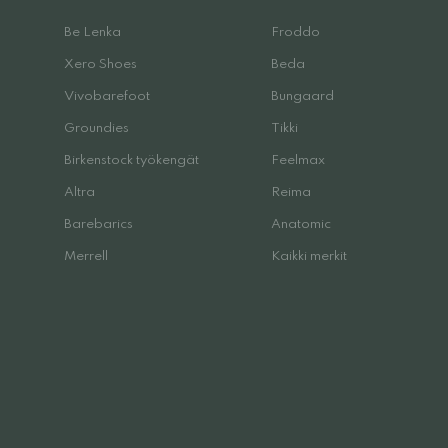
Be Lenka
Froddo
Xero Shoes
Beda
Vivobarefoot
Bungaard
Groundies
Tikki
Birkenstock työkengät
Feelmax
Altra
Reima
Barebarics
Anatomic
Merrell
Kaikki merkit