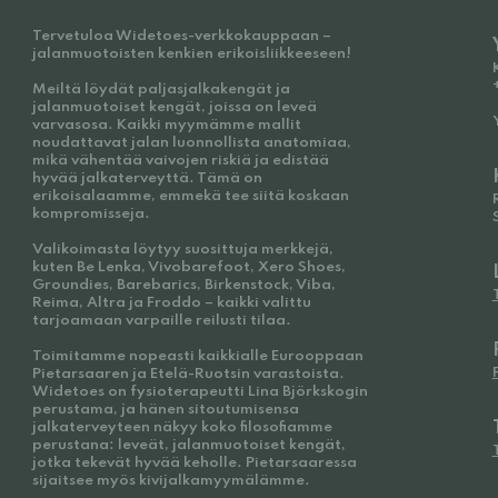
Tervetuloa Widetoes-verkkokauppaan –
jalanmuotoisten kenkien erikoisliikkeeseen!
Meiltä löydät paljasjalkakengät ja
jalanmuotoiset kengät, joissa on leveä
varvasosa. Kaikki myymämme mallit
noudattavat jalan luonnollista anatomiaa,
mikä vähentää vaivojen riskiä ja edistää
hyvää jalkaterveyttä. Tämä on
erikoisalaamme, emmekä tee siitä koskaan
kompromisseja.
Valikoimasta löytyy suosittuja merkkejä,
kuten Be Lenka, Vivobarefoot, Xero Shoes,
Groundies, Barebarics, Birkenstock, Viba,
Reima, Altra ja Froddo – kaikki valittu
tarjoamaan varpaille reilusti tilaa.
Toimitamme nopeasti kaikkialle Eurooppaan
Pietarsaaren ja Etelä-Ruotsin varastoista.
Widetoes on fysioterapeutti Lina Björkskogin
perustama, ja hänen sitoutumisensa
jalkaterveyteen näkyy koko filosofiamme
perustana: leveät, jalanmuotoiset kengät,
jotka tekevät hyvää keholle. Pietarsaaressa
sijaitsee myös kivijalkamyymälämme.