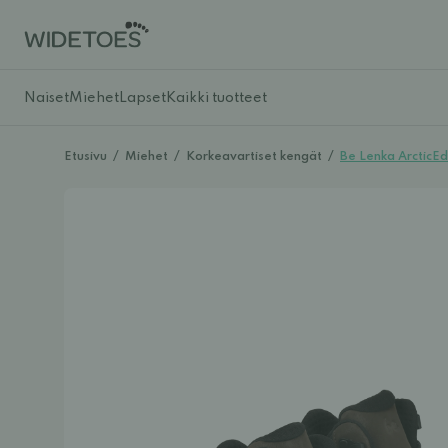
Naiset
Miehet
Lapset
Kaikki tuotteet
Etusivu
/
Miehet
/
Korkeavartiset kengät
/
Be Lenka ArcticEdg