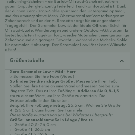
Trailrunning-Schuhen – ein Barfuß-Offroad-Schuh mit extrem
gutem Grip, der gleichzeitig federleicht und komfortabel ist. Dank
der dünnen Zero-Drop-Sohle spürt man den Untergrund optimal,
und das atmungsaktive Mesh-Obermaterial mit Verstärkungen im
Zehenbereich und an der Außenseite sorgt für ein angenehmes
Tragegefühl. Der Scrambler Low ist der ideale Offroad-Schuh für
Offroad-Läufe, Wanderungen und andere Outdoor-Aktivitäten. Er
bietet höchsten Tragekomfort, weiche Materialien, eine geräumige
Zehenbox und ein geringes Gewicht – während die Michelin-Sohle
für optimalen Halt sorgt. Der Scrambler Low lässt keine Wünsche
offen!
Größentabelle
Xero Scrambler Low + Mid - Herr
▷ So messen Sie Ihre Füße (Video)
So finden Sie die richtige Größe
: Messen Sie Ihren Fuß.
Stellen Sie Ihre Ferse an eine Wand und messen Sie bis zum
längsten Zeh. Das ist Ihre Fußlänge.
Addieren Sie 0,8–1,5
cm zu diesem Wert, um Ihre Größe zu ermitteln. Die
Größentabelle finden Sie unten.
Beispiel: Ihre Fußlänge beträgt 25,5 cm. Wählen Sie Größe
41 (26,5 cm), dann haben Sie 1 cm mehr.
Diese Maße wurden von uns bei Widetoes überprüft:
Größe: Innensohlenmaße in Länge / Breite
Größe 40,5: 26,0 cm
Größe 41: 26,5 cm
Größe 41,5: 26,9 cm