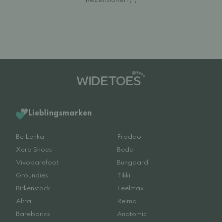
Rezensionen (1)
Lieblingsmarken
Be Lenka
Froddo
Xero Shoes
Beda
Vivobarefoot
Bungaard
Groundies
Tikki
Birkenstock
Feelmax
Altra
Reima
Barebarics
Anatomic