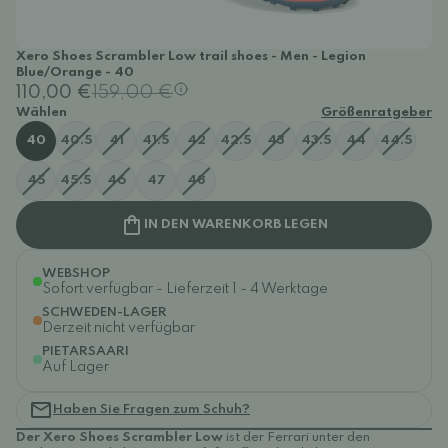
Xero Shoes Scrambler Low trail shoes - Men - Legion
Blue/Orange - 40
110,00 €
159,00 €
Wählen
Größenratgeber
40
40.5
41
41.5
42
42.5
43
43.5
44
44.5
45
45.5
46
47
48
IN DEN WARENKORB LEGEN
WEBSHOP
Sofort verfügbar - Lieferzeit 1 - 4 Werktage
SCHWEDEN-LAGER
Derzeit nicht verfügbar
PIETARSAARI
Auf Lager
Haben Sie Fragen zum Schuh?
Der Xero Shoes Scrambler Low
ist der Ferrari unter den