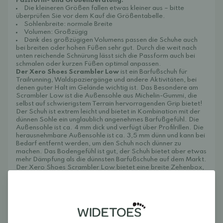
Passform- und Größenberatung:
Die kleineren Größen fallen etwas kleiner aus – bitte
überprüfen Sie vor dem Kauf die Größentabelle.
Sohlenbreite: normale Breite
Volumen: Großzügig
Dank des großzügigen Volumens passen die Schuhe auch
bei breiten oder hohen Füßen sehr gut. Durch die weit nach
unten reichende Schnürung lässt sich die Passform auch bei
schmalen oder kurzen Füßen optimal anpassen.
Der Xero Shoes Scrambler Low
ist ein Barfußschuh für
Trailrunning, Waldspaziergänge und andere Aktivitäten, bei
denen guter Halt im Gelände wichtig ist. Das Besondere am
Scrambler Low ist die Außensohle aus Michelin-Gummi, die
selbst auf schwierigstem Terrain hervorragenden Grip bietet!
Der Schuh ist extrem leicht und bietet in Kombination mit der
dünnen Sohle ein unglaublich angenehmes Barfußgefühl. Die
Außensohle ist ca. 4 mm dick und verfügt über Profilrillen. Die
herausnehmbare Außensohle ist ca. 3,5 mm dünn und kann bei
Bedarf entfernt werden, um den Schuh noch dünner zu
machen. Das Bodengefühl ist gut, der Schuh bietet aber etwas
mehr Dämpfung als die dünnsten Barfußschuhe auf dem Markt.
Der Xero Shoes Scrambler Low bietet eine breite Zehenbox,
die den Zehen viel Platz lässt. Dank der geraden
Zehenstellung wird beim Laufen ein effektiver Abdruck
ermöglicht, wodurch der Fuß bei jedem Schritt aktiv ist. Die
Sohle ist komplett flach und hat keine Sprengung. Das
Obermaterial des Scrambler Low besteht aus
atmungsaktivem Mesh, sodass Feuchtigkeit während des