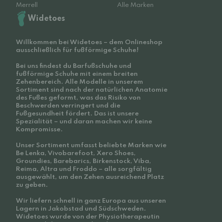
Merrell
Alle Marken
Widetoes
Willkommen bei Widetoes – dem Onlineshop
ausschließlich für fußförmige Schuhe!
Bei uns findest du Barfußschuhe und
fußförmige Schuhe mit einem breiten
Zehenbereich. Alle Modelle in unserem
Sortiment sind nach der natürlichen Anatomie
des Fußes geformt, was das Risiko von
Beschwerden verringert und die
Fußgesundheit fördert. Das ist unsere
Spezialität – und daran machen wir keine
Kompromisse.
Unser Sortiment umfasst beliebte Marken wie
Be Lenka, Vivobarefoot, Xero Shoes,
Groundies, Barebarics, Birkenstock, Viba,
Reima, Altra und Froddo – alle sorgfältig
ausgewählt, um den Zehen ausreichend Platz
zu geben.
Wir liefern schnell in ganz Europa aus unseren
Lagern in Jakobstad und Südschweden.
Widetoes wurde von der Physiotherapeutin