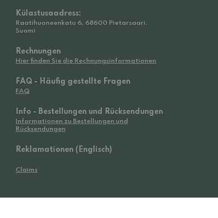
Külastusaadress:
Raatihuoneenkatu 6, 68600 Pietarsaari,
Suomi
Rechnungen
Hier finden Sie die Rechnungsinformationen
FAQ - Häufig gestellte Fragen
FAQ
Info - Bestellungen und Rücksendungen
Informationen zu Bestellungen und
Rücksendungen
Reklamationen (Englisch)
Claims
© 2026 Widetoes