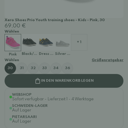
Xero Shoes Prio Youth training shoes - Kids - Pink, 30
69,00 €
Wählen
+ 1
Black/white
Dress Blues/Spectra Yellow
Silver Glitter
Pink
Wählen
Größenratgeber
30
31
32
33
34
36
IN DEN WARENKORB LEGEN
WEBSHOP
Sofort verfügbar - Lieferzeit 1 - 4 Werktage
SCHWEDEN-LAGER
Auf Lager
PIETARSAARI
Auf Lager