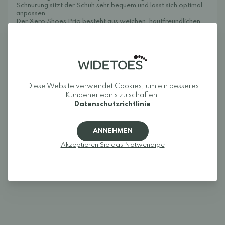
Schnürung sitzt der Schuh sehr bequem und lässt sich optimal
anpassen.
Der Xero Shoes Prio besteht aus weichen, hautfreundlichen
Materialien und leitet Feuchtigkeit bei schnellen Aktivitäten
effektiv ab. Die strapazierfähige Gummisohle bietet guten
Halt auf harten Oberflächen. Die herausnehmbare 3-mm-
Einlegesohle sorgt für ein barfußähnliches Tragegefühl.
Diese Website verwendet Cookies, um ein besseres
Rezensionen
Kundenerlebnis zu schaffen.
Datenschutzrichtlinie
Melden Sie sich an und bewerten Sie das Produkt.
ANNEHMEN
EINLOGGEN
Akzeptieren Sie das Notwendige
Rezensionen (1)