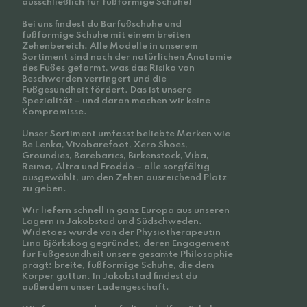
ausschließlich für fußförmige Schuhe!
Bei uns findest du Barfußschuhe und
fußförmige Schuhe mit einem breiten
Zehenbereich. Alle Modelle in unserem
Sortiment sind nach der natürlichen Anatomie
des Fußes geformt, was das Risiko von
Beschwerden verringert und die
Fußgesundheit fördert. Das ist unsere
Spezialität – und daran machen wir keine
Kompromisse.
Unser Sortiment umfasst beliebte Marken wie
Be Lenka, Vivobarefoot, Xero Shoes,
Groundies, Barebarics, Birkenstock, Viba,
Reima, Altra und Froddo – alle sorgfältig
ausgewählt, um den Zehen ausreichend Platz
zu geben.
Wir liefern schnell in ganz Europa aus unseren
Lagern in Jakobstad und Südschweden.
Widetoes wurde von der Physiotherapeutin
Lina Björkskog gegründet, deren Engagement
für Fußgesundheit unsere gesamte Philosophie
prägt: breite, fußförmige Schuhe, die dem
Körper guttun. In Jakobstad findest du
außerdem unser Ladengeschäft.