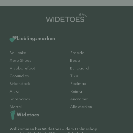
Lieblingsmarken
Be Lenka
Froddo
Xero Shoes
Beda
Vivobarefoot
Bungaard
Groundies
Tikki
Birkenstock
Feelmax
Altra
Reima
Barebarics
Anatomic
Merrell
Alle Marken
Widetoes
Willkommen bei Widetoes – dem Onlineshop