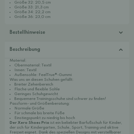
Größe 32: 20,5 cm
Größe 33: 21,3 cm
Größe 34: 22,2 cm
Größe 36: 23,0 cm
Bestellhinweise
Beschreibung
Material:
Obermaterial: Textil
Innen: Textil
Außensohle: FeelTrue®-Gummi
Was uns an diesen Schuhen gefällt:
Breiter Zehenbereich
Flache und flexible Sohle
Geringes Schuhgewicht
Bequemere Trainingsschuhe sind schwer zu finden!
Passform- und Größenberatung:
Normale Größe
Für schmale bis breite Füße
Einstiegspunkt zu niedrig bis hoch
Der Xero Shoes Prio
ist ein beliebter Barfußschuh für Kinder,
der sich für Kindergarten, Schule, Sport, Training und aktive
Freizeit eignet. Dank des speziellen Designs mit verstellbarer