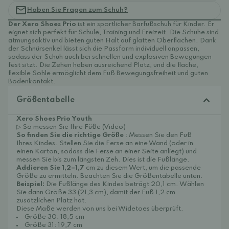
Haben Sie Fragen zum Schuh?
Der Xero Shoes Prio
ist ein sportlicher Barfußschuh für Kinder. Er
eignet sich perfekt für Schule, Training und Freizeit. Die Schuhe sind
atmungsaktiv und bieten guten Halt auf glatten Oberflächen. Dank
der Schnürsenkel lässt sich die Passform individuell anpassen,
sodass der Schuh auch bei schnellen und explosiven Bewegungen
fest sitzt. Die Zehen haben ausreichend Platz, und die flache,
flexible Sohle ermöglicht dem Fuß Bewegungsfreiheit und guten
Bodenkontakt.
Größentabelle
Xero Shoes Prio Youth
▷ So messen Sie Ihre Füße (Video)
So finden Sie die richtige Größe
: Messen Sie den Fuß
Ihres Kindes. Stellen Sie die Ferse an eine Wand (oder in
einen Karton, sodass die Ferse an einer Seite anliegt) und
messen Sie bis zum längsten Zeh. Dies ist die Fußlänge.
Addieren Sie 1,2–1,7
cm zu diesem Wert, um die passende
Größe zu ermitteln. Beachten Sie die Größentabelle unten.
Beispiel:
Die Fußlänge des Kindes beträgt 20,1 cm. Wählen
Sie dann Größe 33 (21,3 cm), damit der Fuß 1,2 cm
zusätzlichen Platz hat.
Diese Maße werden von uns bei Widetoes überprüft.
Größe 30: 18,5 cm
Größe 31: 19,7 cm