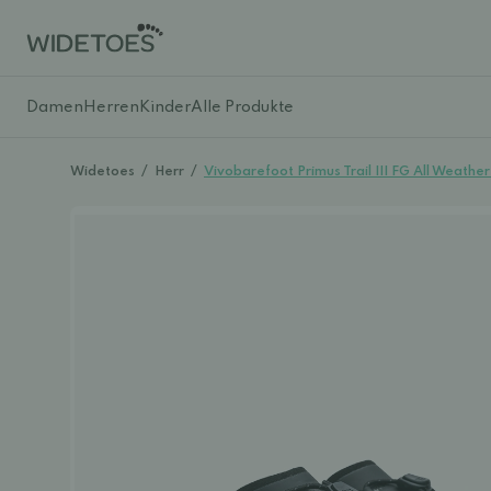
Damen
Herren
Kinder
Alle Produkte
Widetoes
/
Herr
/
Vivobarefoot Primus Trail III FG All Weather