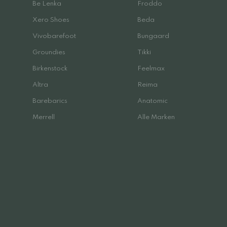
Be Lenka
Froddo
Xero Shoes
Beda
Vivobarefoot
Bungaard
Groundies
Tikki
Birkenstock
Feelmax
Altra
Reima
Barebarics
Anatomic
Merrell
Alle Marken