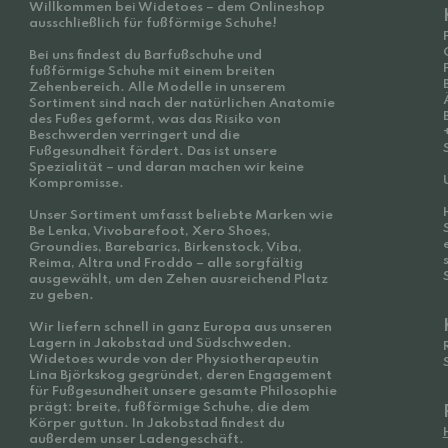
Willkommen bei Widetoes – dem Onlineshop
ausschließlich für fußförmige Schuhe!
Bei uns findest du Barfußschuhe und
fußförmige Schuhe mit einem breiten
Zehenbereich. Alle Modelle in unserem
Sortiment sind nach der natürlichen Anatomie
des Fußes geformt, was das Risiko von
Beschwerden verringert und die
Fußgesundheit fördert. Das ist unsere
Spezialität – und daran machen wir keine
Kompromisse.
Unser Sortiment umfasst beliebte Marken wie
Be Lenka, Vivobarefoot, Xero Shoes,
Groundies, Barebarics, Birkenstock, Viba,
Reima, Altra und Froddo – alle sorgfältig
ausgewählt, um den Zehen ausreichend Platz
zu geben.
Wir liefern schnell in ganz Europa aus unseren
Lagern in Jakobstad und Südschweden.
Widetoes wurde von der Physiotherapeutin
Lina Björkskog gegründet, deren Engagement
für Fußgesundheit unsere gesamte Philosophie
prägt: breite, fußförmige Schuhe, die dem
Körper guttun. In Jakobstad findest du
außerdem unser Ladengeschäft.