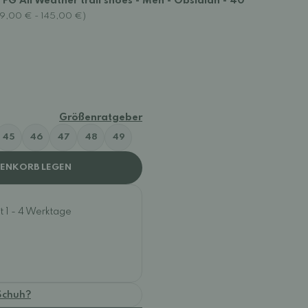
I FG All Weather trail shoes - Men - Obsidian - 40
29,00 € - 145,00 €)
Größenratgeber
45
46
47
48
49
RENKORB LEGEN
t 1 - 4 Werktage
Schuh?