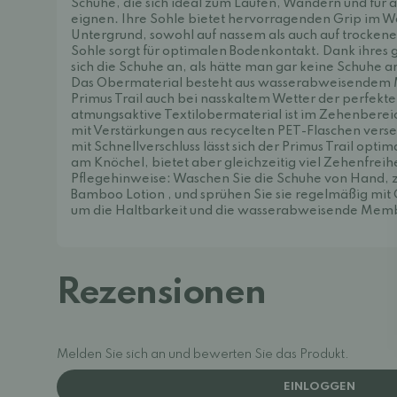
Schuhe, die sich ideal zum Laufen, Wandern und für 
eignen. Ihre Sohle bietet hervorragenden Grip im W
Untergrund, sowohl auf nassem als auch auf trockene
Sohle sorgt für optimalen Bodenkontakt. Dank ihres 
sich die Schuhe an, als hätte man gar keine Schuhe 
Das Obermaterial besteht aus wasserabweisendem M
Primus Trail auch bei nasskaltem Wetter der perfekte
atmungsaktive Textilobermaterial ist im Zehenberei
mit Verstärkungen aus recycelten PET-Flaschen vers
mit Schnellverschluss lässt sich der Primus Trail optima
am Knöchel, bietet aber gleichzeitig viel Zehenfreihe
Pflegehinweise: Waschen Sie die Schuhe von Hand, z
Bamboo Lotion
, und sprühen Sie sie regelmäßig mit
um die Haltbarkeit und die wasserabweisende Memb
Rezensionen
Melden Sie sich an und bewerten Sie das Produkt.
EINLOGGEN