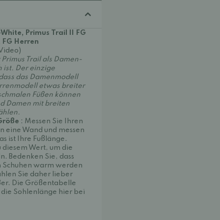
-White, Primus Trail II FG
it FG Herren
(Video)
r Primus Trail als Damen-
 ist. Der einzige
, dass das Damenmodell
rrenmodell etwas breiter
t schmalen Füßen können
d Damen mit breiten
ählen.
 Größe
: Messen Sie Ihren
e an eine Wand und messen
s ist Ihre Fußlänge.
 diesem Wert, um die
n. Bedenken Sie, dass
en Schuhen warm werden
hlen Sie daher lieber
er. Die Größentabelle
 die Sohlenlänge hier bei