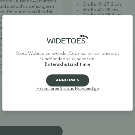
andere Outdoor-Aktivitäten
Größe 41: 27,2 cm
ald und auf unbefestigtem
Größe 42: 28 cm
m. Die dünne und flexible
Größe 43: 28,5 cm
geringen Gewichts fühlen
Größe 44: 29,5 cm
an den Füßen!
Größe 45: 30 cm
aterial, wodurch der
Größe 46: 30,5 cm
 Schuh ist. Das weiche,
Größe 47: 31 cm
ch sowie innen und außen
ehen. Dank der Schnürung
l anpassen – er sitzt fest
Bestellhinweise
Diese Website verwendet Cookies, um ein besseres
it.
Kundenerlebnis zu schaffen.
um Beispiel mit
Colloni
Datenschutzrichtlinie
Collonil Protect & Care
ein,
ran zu verlängern.
ANNEHMEN
Akzeptieren Sie das Notwendige