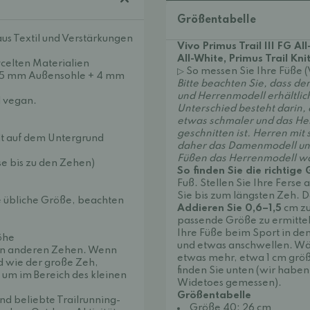
Größentabelle
s Textil und Verstärkungen
Vivo Primus Trail III FG All
All-White, Primus Trail Kn
celten Materialien
▷ So messen Sie Ihre Füße 
2,5 mm Außensohle + 4 mm
Bitte beachten Sie, dass de
und Herrenmodell erhältlich
d vegan.
Unterschied besteht darin
etwas schmaler und das He
geschnitten ist. Herren mi
lt auf dem Untergrund
daher das Damenmodell un
Füßen das Herrenmodell w
se bis zu den Zehen)
So finden Sie die richtige
Fuß. Stellen Sie Ihre Fers
Sie bis zum längsten Zeh. Da
re übliche Größe, beachten
Addieren Sie 0,6–1,5
cm zu
passende Größe zu ermittel
Ihre Füße beim Sport in d
öhe
und etwas anschwellen. Wä
den anderen Zehen. Wenn
etwas mehr, etwa 1 cm größ
nd wie der große Zeh,
finden Sie unten (wir haben
um im Bereich des kleinen
Widetoes gemessen).
Größentabelle
nd beliebte Trailrunning-
Größe 40: 26 cm