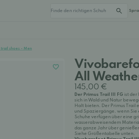
Spr
 trail shoes - Men
Vivobarefoo
All Weather
145,00 €
Der Primus Trail III FG
ist der
sich in Wald und Natur beweg
Halt bieten. Der Primus Trail 
und Spaziergänge, wenn Sie 
Schuhe verfügen über eine gri
wasserabweisendem Material. 
das ganze Jahr über genieße
Siehe Größentabelle unten.