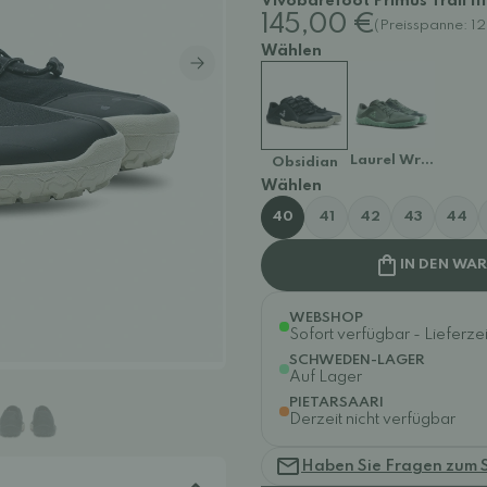
Vivobarefoot Primus Trail II
145,00 €
(Preisspanne: 1
Wählen
Laurel Wreath
Obsidian
Wählen
40
41
42
43
44
IN DEN WA
WEBSHOP
Sofort verfügbar - Lieferzei
SCHWEDEN-LAGER
Auf Lager
PIETARSAARI
Derzeit nicht verfügbar
Haben Sie Fragen zum 