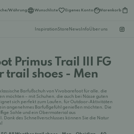
ache/Währung
Wunschliste
Eigenes Konto
Warenkorb
Inspiration
Store
News
Info
Über uns
t Primus Trail III FG
 trail shoes - Men
 klassische Barfußschuh von Vivobarefoot für alle, die
en möchten – mit Schuhen, die auch bei Nässe guten
eignet sich perfekt zum Laufen, für Outdoor-Aktivitäten
ein angenehmes Barfußgefühl genießen möchten. Die
ffige Sohle und ein Obermaterial aus
Dank des Schnellverschlusses können Sie die Natur
n!