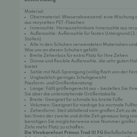
Beschreibung
Material:
Obermaterial: Wasserabweisend: eine Mischung au
aus recycelten PET-Flaschen
Innensohle: Herausnehmbare Innensohle aus recy
Außensohle: Außensohle für festen Untergrund (
Stollen)
Alle in den Schuhen verwendeten Materialien sin
Was uns an diesen Schuhen gefällt:
Breite Zehenbox für extra Platz für Ihre Zehen
Dünne und flexible Außensohle, die sehr guten Ha
bietet
Sohle mit Null-Sprengung (völlig flach von der Fer
Unglaublich geringes Schuhgewicht
Passform- und Größenberatung:
Länge: Fällt größengerecht aus – bestellen Sie Ih
Sie aber die untenstehende Größentabelle.
Breite: Geeignet für schmale bis breite Füße
Volumen: Geeignet für niedrige bis normale Fußh
Zehenform: Steil abfallend vom großen Zeh zu 
bei Ihnen der zweite und dritte Zeh genauso lang si
benötigen Sie möglicherweise eine Nummer größer, 
Zehs mehr Platz zu schaffen.
Die Vivobarefoot Primus Trail III FG
Barfußschuhe si