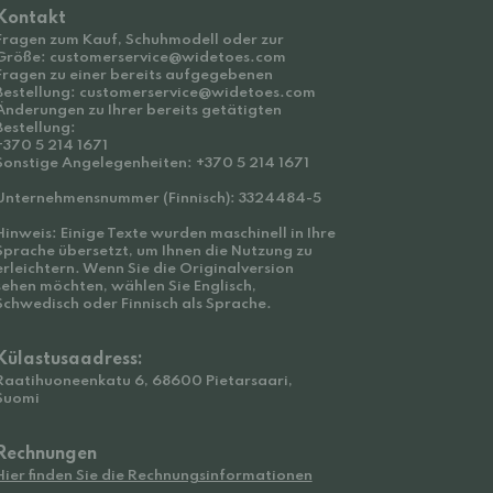
Kontakt
Fragen zum Kauf, Schuhmodell oder zur
Größe: customerservice@widetoes.com
Fragen zu einer bereits aufgegebenen
Bestellung: customerservice@widetoes.com
Änderungen zu Ihrer bereits getätigten
Bestellung:
+370 5 214 1671
Sonstige Angelegenheiten: +370 5 214 1671
Unternehmensnummer (Finnisch): 3324484-5
Hinweis: Einige Texte wurden maschinell in Ihre
Sprache übersetzt, um Ihnen die Nutzung zu
erleichtern. Wenn Sie die Originalversion
sehen möchten, wählen Sie Englisch,
Schwedisch oder Finnisch als Sprache.
Külastusaadress:
Raatihuoneenkatu 6, 68600 Pietarsaari,
Suomi
Rechnungen
Hier finden Sie die Rechnungsinformationen