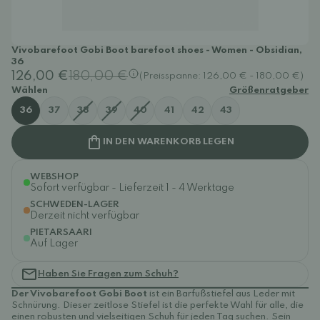
Vivobarefoot Gobi Boot barefoot shoes - Women - Obsidian,
36
126,00 €
180,00 €
(Preisspanne: 126,00 € - 180,00 €)
Wählen
Größenratgeber
36
37
38
39
40
41
42
43
IN DEN WARENKORB LEGEN
WEBSHOP
Sofort verfügbar - Lieferzeit 1 - 4 Werktage
SCHWEDEN-LAGER
Derzeit nicht verfügbar
PIETARSAARI
Auf Lager
Haben Sie Fragen zum Schuh?
Der Vivobarefoot Gobi Boot
ist ein Barfußstiefel aus Leder mit
Schnürung. Dieser zeitlose Stiefel ist die perfekte Wahl für alle, die
einen robusten und vielseitigen Schuh für jeden Tag suchen. Sein