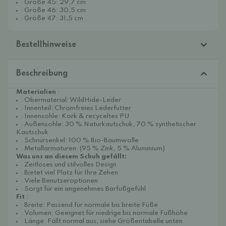
Größe 45: 29,7 cm
Größe 46: 30,5 cm
Größe 47: 31,5 cm
Bestellhinweise
Beschreibung
Materialien
:
Obermaterial: WildHide-Leder
Innenteil: Chromfreies Lederfutter
Innensohle: Kork & recyceltes PU
Außensohle: 30 % Naturkautschuk, 70 % synthetischer
Kautschuk
Schnürsenkel: 100 % Bio-Baumwolle
Metallarmaturen: (95 % Zink, 5 % Aluminium)
Was uns an diesem Schuh gefällt:
Zeitloses und stilvolles Design
Bietet viel Platz für Ihre Zehen
Viele Benutzeroptionen
Sorgt für ein angenehmes Barfußgefühl
Fit
:
Breite: Passend für normale bis breite Füße
Volumen: Geeignet für niedrige bis normale Fußhöhe
Länge: Fällt normal aus, siehe Größentabelle unten