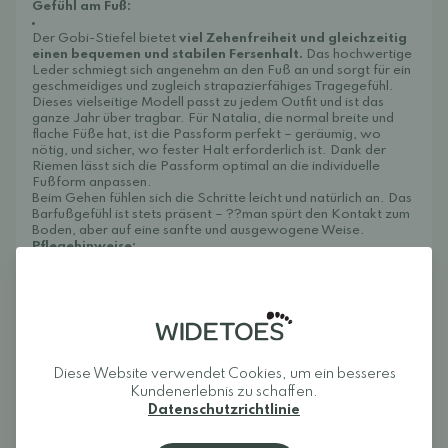
Gefühl am Fuß:
Der Gobi-Stiefel bietet
viel Zehenfreiheit und gleichzeitig
einen bequemen und stabilen Fersenhalt.
Das hochwertige
Leder schmiegt sich angenehm an den Fuß an und sorgt für ein
geschmeidiges und zugleich strapazierfähiges Tragegefühl.
Dieses vielseitige Modell passt zu jedem Outfit und ist das
ganze Jahr über tragbar. Für Natalia, die normal breite und
flache Füße hat, ist die Passform perfekt – geräumig, wo
nötig, und sicher, wo fester Halt erforderlich ist. Dank der
Riemen lässt sich die Passform optimal an die individuelle
Fußform anpassen.
Beim Gehen fühlen sich die Schritte leicht und natürlich an. Das
Barfußgefühl ist stets präsent – ??man spürt den Kontakt zum
Boden, aber auf eine sanfte und ausgewogene Weise.
Pflegehinweise:
Lederschuhe müssen regelmäßig gereinigt und gepflegt
werden, um ihre Eigenschaften zu erhalten. Wir empfehlen,
das Leder mit
Bienenwachs
,
Collonil Bio-Creme
oder einer
anderen Schuhcreme einzucremen. Um das Leder
wasserabweisender zu machen, können Sie die Schuhe auch
mit einem Spray, z. B.
Collonil Organic Cover
, imprägnieren.
Dies ersetzt jedoch nicht die Schuhcreme, die das Leder
Diese Website verwendet Cookies, um ein besseres
benötigt, um weich und elastisch zu bleiben. Collonil-Produkte
erhalten Sie ebenfalls bei uns.
Kundenerlebnis zu schaffen.
Datenschutzrichtlinie