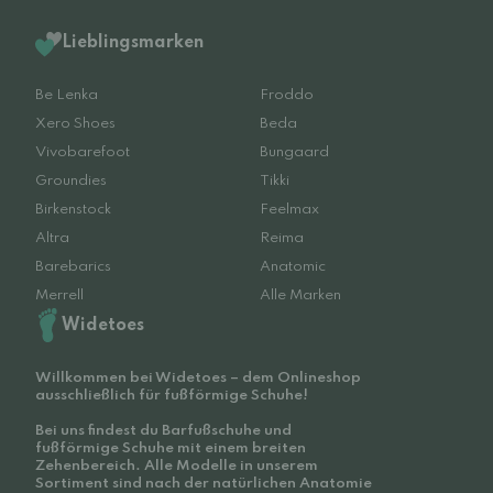
Lieblingsmarken
Be Lenka
Froddo
Xero Shoes
Beda
Vivobarefoot
Bungaard
Groundies
Tikki
Birkenstock
Feelmax
Altra
Reima
Barebarics
Anatomic
Merrell
Alle Marken
Widetoes
Willkommen bei Widetoes – dem Onlineshop
ausschließlich für fußförmige Schuhe!
Bei uns findest du Barfußschuhe und
fußförmige Schuhe mit einem breiten
Zehenbereich. Alle Modelle in unserem
Sortiment sind nach der natürlichen Anatomie