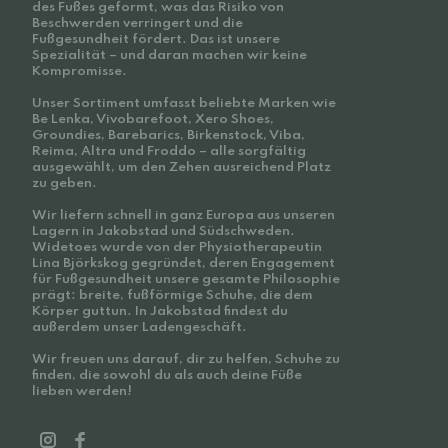
des Fußes geformt, was das Risiko von
Beschwerden verringert und die
Fußgesundheit fördert. Das ist unsere
Spezialität – und daran machen wir keine
Kompromisse.
Unser Sortiment umfasst beliebte Marken wie
Be Lenka, Vivobarefoot, Xero Shoes,
Groundies, Barebarics, Birkenstock, Viba,
Reima, Altra und Froddo – alle sorgfältig
ausgewählt, um den Zehen ausreichend Platz
zu geben.
Wir liefern schnell in ganz Europa aus unseren
Lagern in Jakobstad und Südschweden.
Widetoes wurde von der Physiotherapeutin
Lina Björkskog gegründet, deren Engagement
für Fußgesundheit unsere gesamte Philosophie
prägt: breite, fußförmige Schuhe, die dem
Körper guttun. In Jakobstad findest du
außerdem unser Ladengeschäft.
Wir freuen uns darauf, dir zu helfen, Schuhe zu
finden, die sowohl du als auch deine Füße
lieben werden!