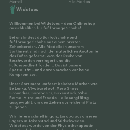
Merrell
Alle Marken
Widetoes
Willkommen bei Widetoes – dem Onlineshop
ausschließlich für fußförmige Schuhe!
Bei uns findest du Barfußschuhe und
fußförmige Schuhe mit einem breiten
Zehenbereich. Alle Modelle in unserem
Sortiment sind nach der natürlichen Anatomie
des Fußes geformt, was das Risiko von
Beschwerden verringert und die
Fußgesundheit fördert. Das ist unsere
Spezialität – und daran machen wir keine
Kompromisse.
Unser Sortiment umfasst beliebte Marken wie
Be Lenka, Vivobarefoot, Xero Shoes,
Groundies, Barebarics, Birkenstock, Viba,
Reima, Altra und Froddo – alle sorgfältig
ausgewählt, um den Zehen ausreichend Platz
zu geben.
Wir liefern schnell in ganz Europa aus unseren
Lagern in Jakobstad und Südschweden.
Widetoes wurde von der Physiotherapeutin