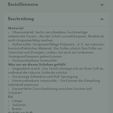
Bestellhinweise
Beschreibung
Material:
Obermaterial:
Sechs verschiedene, hochwertige
italienische Fasern
, die den Schuh sowohl bequem, flexibel als
auch strapazierfähig machen.
Außensohle: Strapazierfähige
Polymere
, d. h. ein robustes,
kunststoffähnliches Material. Die Sohle schützt Ihre Füße vor
Steinchen und Zweigen, sodass Sie auch auf unebenem
Untergrund bequem gehen können.
Herausnehmbare Innensohle
Was uns an diesen Schuhen gefällt:
Unglaublich weich. Das Textil schmiegt sich an Ihren Fuß an,
während die robuste Sohle ihn schützt.
Geräumige Zehenbox und Null-Sprengung
Herausnehmbare Innensohle – Sie können die Dämpfung
individuell anpassen
Die perfekte Zwischenlösung zwischen Socken und
Schuhen!
Fit:
Länge:
Volumen:
Breite: