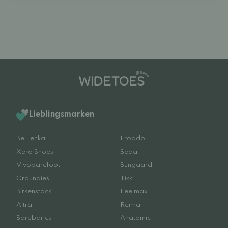
Lieblingsmarken
Be Lenka
Froddo
Xero Shoes
Beda
Vivobarefoot
Bungaard
Groundies
Tikki
Birkenstock
Feelmax
Altra
Reima
Barebarics
Anatomic