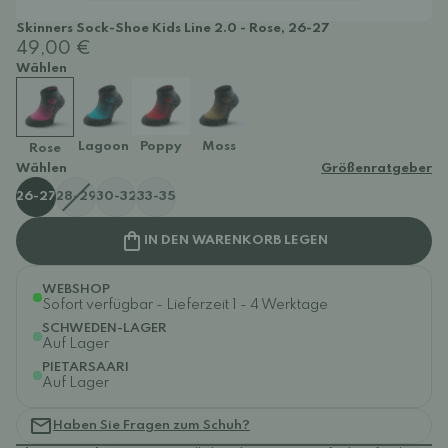
Skinners Sock-Shoe Kids Line 2.0 - Rose, 26-27
49,00 €
Wählen
Lagoon
Poppy
Moss
Rose
Wählen
Größenratgeber
26-27
28-29
30-32
33-35
IN DEN WARENKORB LEGEN
WEBSHOP
Sofort verfügbar - Lieferzeit 1 - 4 Werktage
SCHWEDEN-LAGER
Auf Lager
PIETARSAARI
Auf Lager
Haben Sie Fragen zum Schuh?