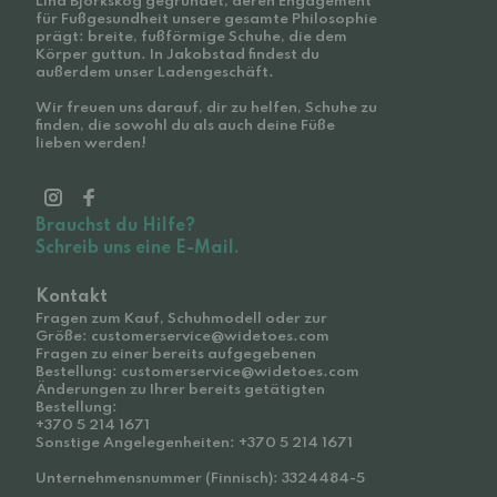
Lina Björkskog gegründet, deren Engagement
für Fußgesundheit unsere gesamte Philosophie
prägt: breite, fußförmige Schuhe, die dem
Körper guttun. In Jakobstad findest du
außerdem unser Ladengeschäft.
Wir freuen uns darauf, dir zu helfen, Schuhe zu
finden, die sowohl du als auch deine Füße
lieben werden!
Brauchst du Hilfe?
Schreib uns eine E-Mail.
Kontakt
Fragen zum Kauf, Schuhmodell oder zur
Größe: customerservice@widetoes.com
Fragen zu einer bereits aufgegebenen
Bestellung: customerservice@widetoes.com
Änderungen zu Ihrer bereits getätigten
Bestellung:
+370 5 214 1671
Sonstige Angelegenheiten: +370 5 214 1671
Unternehmensnummer (Finnisch): 3324484-5