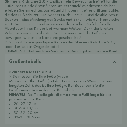
Skinners Kids Line 2.0
– Endlich mehr Bewegungsfreiheit für die
Füße Ihres Kindes! Wir führen sie jetzt auch! Mit diesen Schuhen
erleben Sie ein echtes Barfußgefühl, aber mit einer griffigen Sohle,
die den Fuß schützt.
Die Skinners Kids Line 2.0
sind flexible Schuh-
Socken – eine Mischung aus Socke und Schuh, wie der Name schon
sagt. Sie sind leicht und passen in jede Tasche. Perfekt für alle
Abenteuer Ihres Kindes bei warmem Wetter. Dank der breiten
Zehenbox und der robusten Sohle können sich die Füße so
bewegen, wie es die Natur vorgesehen hat!
P.S. Es gibt viele günstigere Kopien der Skinners Kids Line 2.0,
aber dies ist das Originalmodell!
HINWEIS: Bitte beachten Sie die Größenangaben vor dem Kauf!
Größentabelle
Skinners Kids Linie 2.0
▷ So messen Sie Ihre Füße (Video)
Messen Sie Ihre Füße (mit der Ferse an einer Wand, bis zum
längsten Zeh), das ist Ihre Fußgröße! Beachten Sie die
Größenangaben in der Größentabelle.
HINWEIS:
Die Tabelle gibt
die maximale Fußlänge
für die
passenden Größen an.
26-27: 17 cm
28-29: 18,5 cm
30-32: 20 cm
33-35: 21,5 cm