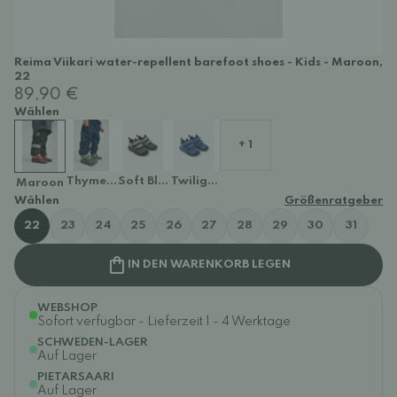
Reima Viikari water-repellent barefoot shoes - Kids - Maroon,
22
89,90 €
Wählen
+ 1
Thyme green
Soft Black
Twilight Blue
Maroon
Wählen
Größenratgeber
22
23
24
25
26
27
28
29
30
31
IN DEN WARENKORB LEGEN
WEBSHOP
Sofort verfügbar - Lieferzeit 1 - 4 Werktage
SCHWEDEN-LAGER
Auf Lager
PIETARSAARI
Auf Lager