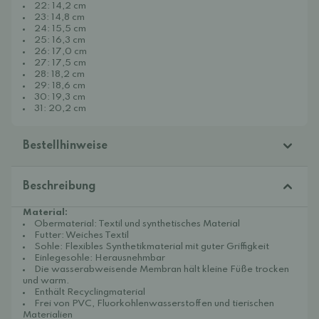
22: 14,2 cm
23: 14,8 cm
24: 15,5 cm
25: 16,3 cm
26: 17,0 cm
27: 17,5 cm
28: 18,2 cm
29: 18,6 cm
30: 19,3 cm
31: 20,2 cm
Bestellhinweise
Beschreibung
Material:
Obermaterial: Textil und synthetisches Material
Futter: Weiches Textil
Sohle: Flexibles Synthetikmaterial mit guter Griffigkeit
Einlegesohle: Herausnehmbar
Die wasserabweisende Membran hält kleine Füße trocken
und warm.
Enthält Recyclingmaterial
Frei von PVC, Fluorkohlenwasserstoffen und tierischen
Materialien