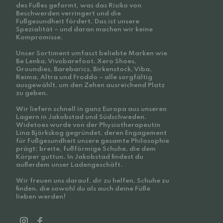
des Fußes geformt, was das Risiko von
Beschwerden verringert und die
Fußgesundheit fördert. Das ist unsere
Spezialität – und daran machen wir keine
Kompromisse.
Unser Sortiment umfasst beliebte Marken wie
Be Lenka, Vivobarefoot, Xero Shoes,
Groundies, Barebarics, Birkenstock, Viba,
Reima, Altra und Froddo – alle sorgfältig
ausgewählt, um den Zehen ausreichend Platz
zu geben.
Wir liefern schnell in ganz Europa aus unseren
Lagern in Jakobstad und Südschweden.
Widetoes wurde von der Physiotherapeutin
Lina Björkskog gegründet, deren Engagement
für Fußgesundheit unsere gesamte Philosophie
prägt: breite, fußförmige Schuhe, die dem
Körper guttun. In Jakobstad findest du
außerdem unser Ladengeschäft.
Wir freuen uns darauf, dir zu helfen, Schuhe zu
finden, die sowohl du als auch deine Füße
lieben werden!