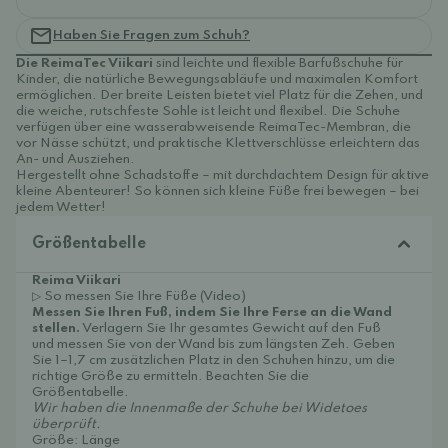
Haben Sie Fragen zum Schuh?
Die ReimaTec Viikari
sind leichte und flexible Barfußschuhe für
Kinder, die natürliche Bewegungsabläufe und maximalen Komfort
ermöglichen. Der breite Leisten bietet viel Platz für die Zehen, und
die weiche, rutschfeste Sohle ist leicht und flexibel. Die Schuhe
verfügen über eine wasserabweisende ReimaTec-Membran, die
vor Nässe schützt, und praktische Klettverschlüsse erleichtern das
An- und Ausziehen.
Hergestellt ohne Schadstoffe – mit durchdachtem Design für aktive
kleine Abenteurer!
So können sich kleine Füße frei bewegen – bei
jedem Wetter!
Größentabelle
Reima Viikari
▷ So messen Sie Ihre Füße (Video)
Messen Sie Ihren Fuß, indem Sie Ihre Ferse an die Wand
stellen.
Verlagern Sie Ihr gesamtes Gewicht auf den Fuß
und messen Sie von der Wand bis zum längsten Zeh. Geben
Sie 1–1,7 cm zusätzlichen Platz in den Schuhen hinzu, um die
richtige Größe zu ermitteln. Beachten Sie die
Größentabelle.
Wir haben die Innenmaße der Schuhe bei Widetoes
überprüft.
Größe: Länge