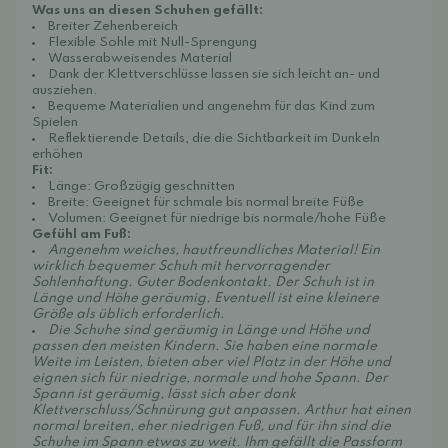
Was uns an diesen Schuhen gefällt:
Breiter Zehenbereich
Flexible Sohle mit Null-Sprengung
Wasserabweisendes Material
Dank der Klettverschlüsse lassen sie sich leicht an- und
ausziehen.
Bequeme Materialien und angenehm für das Kind zum
Spielen
Reflektierende Details, die die Sichtbarkeit im Dunkeln
erhöhen
Fit:
Länge: Großzügig geschnitten
Breite: Geeignet für schmale bis normal breite Füße
Volumen: Geeignet für niedrige bis normale/hohe Füße
Gefühl am Fuß:
Angenehm weiches, hautfreundliches Material! Ein
wirklich bequemer Schuh mit hervorragender
Sohlenhaftung. Guter Bodenkontakt. Der Schuh ist in
Länge und Höhe geräumig. Eventuell ist eine kleinere
Größe als üblich erforderlich.
Die Schuhe sind geräumig in Länge und Höhe und
passen den meisten Kindern. Sie haben eine normale
Weite im Leisten, bieten aber viel Platz in der Höhe und
eignen sich für niedrige, normale und hohe Spann. Der
Spann ist geräumig, lässt sich aber dank
Klettverschluss/Schnürung gut anpassen. Arthur hat einen
normal breiten, eher niedrigen Fuß, und für ihn sind die
Schuhe im Spann etwas zu weit. Ihm gefällt die Passform