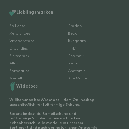
Lieblingsmarken
Be Lenka
Froddo
Xero Shoes
Beda
Vivobarefoot
Bungaard
Groundies
Tikki
Birkenstock
Feelmax
Altra
Reima
Barebarics
Anatomic
Merrell
Alle Marken
Widetoes
Willkommen bei Widetoes – dem Onlineshop
ausschließlich für fußförmige Schuhe!
Bei uns findest du Barfußschuhe und
fußförmige Schuhe mit einem breiten
Zehenbereich. Alle Modelle in unserem
Sortiment sind nach der natürlichen Anatomie