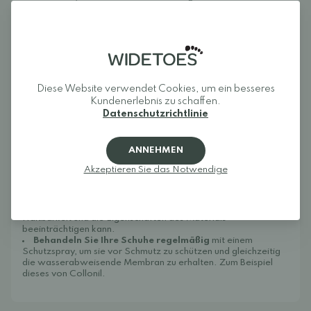
aber, und er zieht den Klettverschluss etwas fester.
Normalerweise trägt er Größe 31 und diese Schuhe passen
ihm auch.
Größenempfehlung:
Die Barfußschuhe Reima Viikari sind in den Größen 22 bis 31
erhältlich. Das entsprechende Modell für ältere Kinder,
Reima
Sankari
, gibt es in den Größen 32 bis 40. Wir empfehlen, den
Diese Website verwendet Cookies, um ein besseres
Fuß Ihres Kindes zu messen und mit der Größentabelle zu
Kundenerlebnis zu schaffen.
vergleichen, um die perfekte Passform zu gewährleisten.
Datenschutzrichtlinie
Wenn Sie sich bei der Größenwahl unsicher sind, wählen Sie
bitte eine Nummer größer, damit genügend Platz zum
Wachsen und für Socken bleibt.
ANNEHMEN
Pflege:
Um die Lebensdauer Ihrer Schuhe zu verlängern, sollten Sie
Akzeptieren Sie das Notwendige
Schmutz abbürsten oder abwischen und sie bei
Zimmertemperatur trocknen lassen. Vermeiden Sie es, Ihre
Schuhe über längere Zeit extremen Temperaturen oder
direkter Sonneneinstrahlung auszusetzen, da dies die
Haltbarkeit und die Eigenschaften des Materials
beeinträchtigen kann.
Behandeln Sie Ihre Schuhe regelmäßig
mit einem
Schutzspray, um sie vor Schmutz zu schützen und gleichzeitig
die wasserabweisende Membran zu erhalten.
Zum Beispiel
dieses von Collonil.