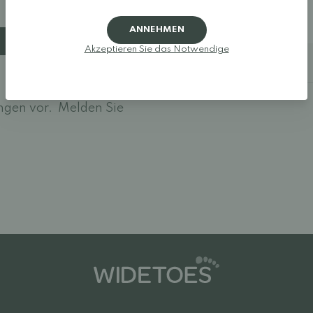
38: 24,4 cm
39: 25,1 cm
40: 25,7 cm
ANNEHMEN
Akzeptieren Sie das Notwendige
Bestellhinweise
ngen vor.
Melden Sie