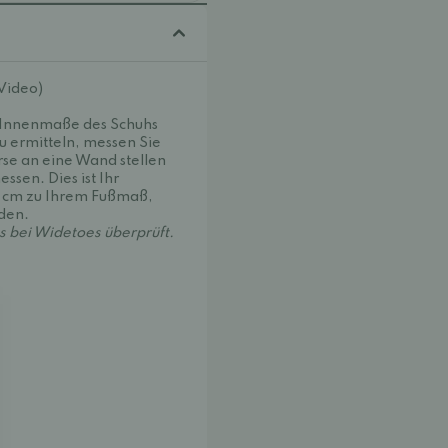
(Video)
e Innenmaße des Schuhs
u ermitteln, messen Sie
rse an eine Wand stellen
ssen. Dies ist Ihr
5 cm zu Ihrem Fußmaß,
nden.
 bei Widetoes überprüft.