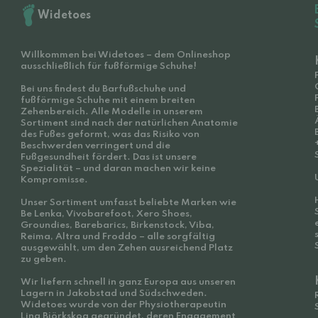
Widetoes
Willkommen bei Widetoes – dem Onlineshop
ausschließlich für fußförmige Schuhe!
Bei uns findest du Barfußschuhe und
fußförmige Schuhe mit einem breiten
Zehenbereich. Alle Modelle in unserem
Sortiment sind nach der natürlichen Anatomie
des Fußes geformt, was das Risiko von
Beschwerden verringert und die
Fußgesundheit fördert. Das ist unsere
Spezialität – und daran machen wir keine
Kompromisse.
Unser Sortiment umfasst beliebte Marken wie
Be Lenka, Vivobarefoot, Xero Shoes,
Groundies, Barebarics, Birkenstock, Viba,
Reima, Altra und Froddo – alle sorgfältig
ausgewählt, um den Zehen ausreichend Platz
zu geben.
Wir liefern schnell in ganz Europa aus unseren
Lagern in Jakobstad und Südschweden.
Widetoes wurde von der Physiotherapeutin
Lina Björkskog gegründet, deren Engagement