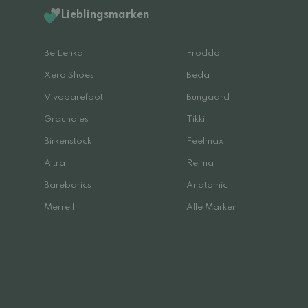
Lieblingsmarken
Be Lenka
Froddo
Xero Shoes
Beda
Vivobarefoot
Bungaard
Groundies
Tikki
Birkenstock
Feelmax
Altra
Reima
Barebarics
Anatomic
Merrell
Alle Marken