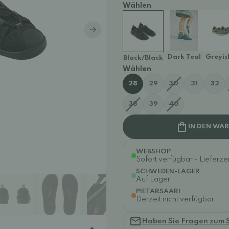
Wählen
Dark Teal
Greyis
Black/Black
Wählen
28
29
30
31
32
38
39
40
IN DEN WA
WEBSHOP
Sofort verfügbar - Lieferzei
SCHWEDEN-LAGER
Auf Lager
PIETARSAARI
Derzeit nicht verfügbar
Haben Sie Fragen zum 