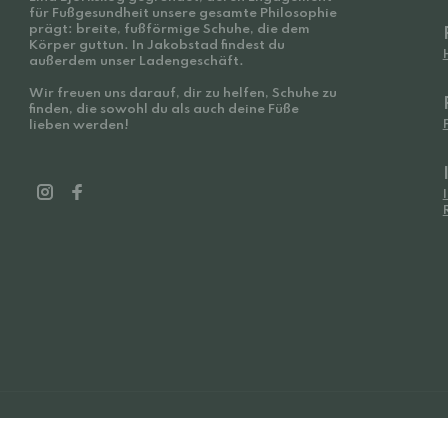
für Fußgesundheit unsere gesamte Philosophie
prägt: breite, fußförmige Schuhe, die dem
Körper guttun. In Jakobstad findest du
außerdem unser Ladengeschäft.
Wir freuen uns darauf, dir zu helfen, Schuhe zu
finden, die sowohl du als auch deine Füße
lieben werden!