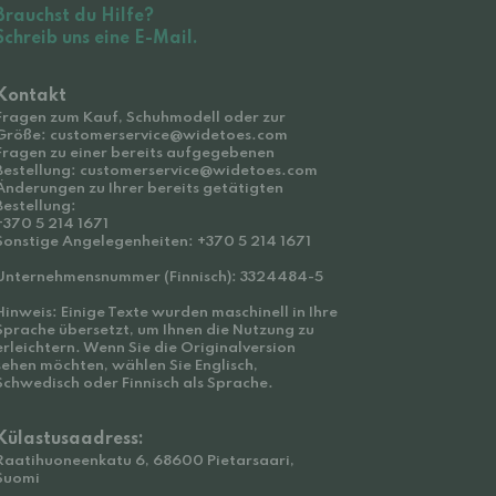
Brauchst du Hilfe?
Schreib uns eine E-Mail.
Kontakt
Fragen zum Kauf, Schuhmodell oder zur
Größe: customerservice@widetoes.com
Fragen zu einer bereits aufgegebenen
Bestellung: customerservice@widetoes.com
Änderungen zu Ihrer bereits getätigten
Bestellung:
+370 5 214 1671
Sonstige Angelegenheiten: +370 5 214 1671
Unternehmensnummer (Finnisch): 3324484-5
Hinweis: Einige Texte wurden maschinell in Ihre
Sprache übersetzt, um Ihnen die Nutzung zu
erleichtern. Wenn Sie die Originalversion
sehen möchten, wählen Sie Englisch,
Schwedisch oder Finnisch als Sprache.
Külastusaadress:
Raatihuoneenkatu 6, 68600 Pietarsaari,
Suomi