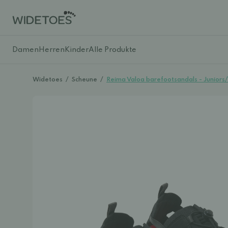
Damen
Herren
Kinder
Alle Produkte
Widetoes
/
Scheune
/
Reima Valoa barefootsandals - Junior