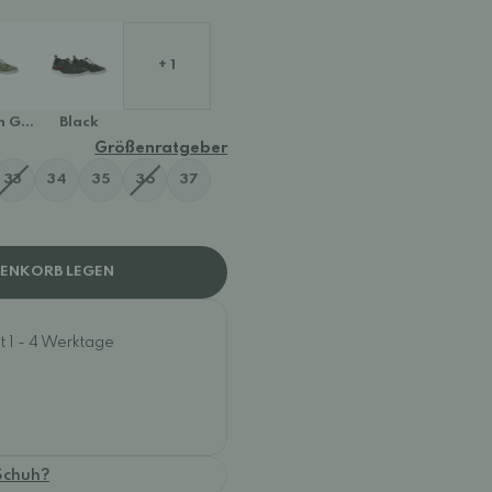
+ 1
h Green
Black
Größenratgeber
33
34
35
36
37
RENKORB LEGEN
t 1 - 4 Werktage
Schuh?