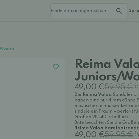
Spr
s/Women
Reima Valo
Juniors/W
49,00 €
59,95 €
Die Reima Valoa
Sandalen sin
haben eine nur 4 mm dünne Soh
elastischer Schnürsenkel kin
sind sie ein Traum – perfekt fü
Größen 28–40 erhältlich.
Bitte beachten Sie die Größe
Reima Valoa barefootsandal
49,00 €
59,95 €