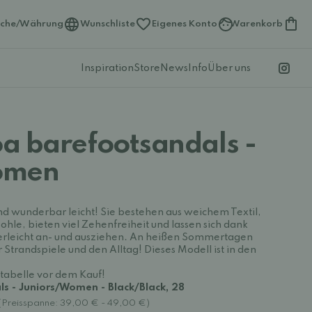
ache/Währung
Wunschliste
Eigenes Konto
Warenkorb
Inspiration
Store
News
Info
Über uns
a barefootsandals -
omen
d wunderbar leicht! Sie bestehen aus weichem Textil,
le, bieten viel Zehenfreiheit und lassen sich dank
derleicht an- und ausziehen. An heißen Sommertagen
r Strandspiele und den Alltag! Dieses Modell ist in den
ntabelle vor dem Kauf!
s - Juniors/Women - Black/Black, 28
(Preisspanne: 39,00 € - 49,00 €)