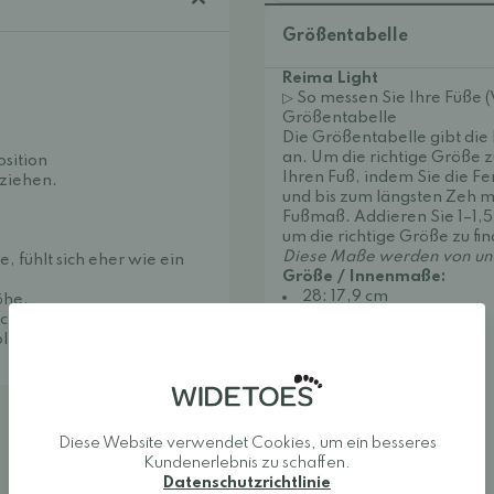
Größentabelle
Reima Light
▷ So messen Sie Ihre Füße 
Größentabelle
Die Größentabelle gibt di
an. Um die richtige Größe z
osition
Ihren Fuß, indem Sie die Fe
uziehen.
und bis zum längsten Zeh me
Fußmaß. Addieren Sie 1–1,
um die richtige Größe zu fi
Diese Maße werden von uns
, fühlt sich eher wie ein
Größe / Innenmaße:
28: 17,9 cm
öhe.
29: 18,5 cm
chutzspray, um sie vor
30: 19,2 cm
lonil.
31: 19,8 cm
32: 20,5 cm
33: 21,1 cm
34: 21,8 cm
35: 22,5 cm
Diese Website verwendet Cookies, um ein besseres
36: 23,2 cm
Kundenerlebnis zu schaffen.
37: 23,8 cm
Datenschutzrichtlinie