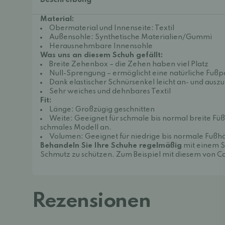
Beschreibung
Material:
Obermaterial und Innenseite: Textil
Außensohle: Synthetische Materialien/Gummi
Herausnehmbare Innensohle
Was uns an diesem Schuh gefällt:
Breite Zehenbox – die Zehen haben viel Platz
Null-Sprengung – ermöglicht eine natürliche Fußp
Dank elastischer Schnürsenkel leicht an- und ausz
Sehr weiches und dehnbares Textil
Fit:
Länge: Großzügig geschnitten
Weite: Geeignet für schmale bis normal breite Füße
schmales Modell an.
Volumen: Geeignet für niedrige bis normale Fußh
Behandeln Sie Ihre Schuhe regelmäßig
mit einem S
Schmutz zu schützen.
Zum Beispiel mit diesem von Col
Rezensionen