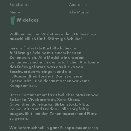
Barebarics
Anatomic
Merrell
Alle Marken
Widetoes
Willkommen bei Widetoes – dem Onlineshop
ausschließlich für fußförmige Schuhe!
Bei uns findest du Barfußschuhe und
fußförmige Schuhe mit einem breiten
Zehenbereich. Alle Modelle in unserem
Sortiment sind nach der natürlichen Anatomie
des Fußes geformt, was das Risiko von
Beschwerden verringert und die
Fußgesundheit fördert. Das ist unsere
Spezialität – und daran machen wir keine
Kompromisse.
Unser Sortiment umfasst beliebte Marken wie
Be Lenka, Vivobarefoot, Xero Shoes,
Groundies, Barebarics, Birkenstock, Viba,
Reima, Altra und Froddo – alle sorgfältig
ausgewählt, um den Zehen ausreichend Platz
zu geben.
Wir liefern schnell in ganz Europa aus unseren