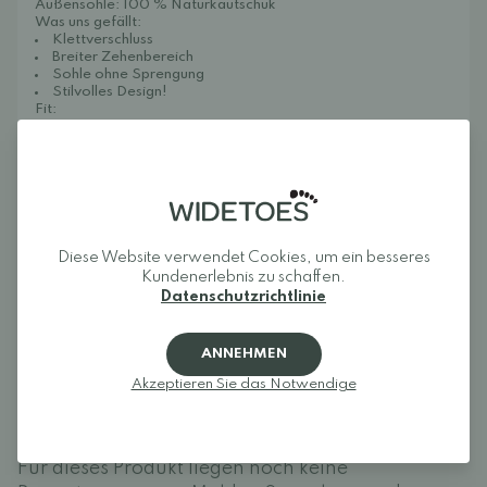
Außensohle: 100 % Naturkautschuk
Was uns gefällt:
Klettverschluss
Breiter Zehenbereich
Sohle ohne Sprengung
Stilvolles Design!
Fit:
Breite: Geeignet für schmale bis breite Füße
Volumen: Geeignet für niedrige bis hohe Füße
Länge: Normal
Zertifiziert nach dem Global Recycled Standard (GRS)
Diese Website verwendet Cookies, um ein besseres
Rezensionen
Kundenerlebnis zu schaffen.
Datenschutzrichtlinie
Melden Sie sich an und bewerten Sie das Produkt.
ANNEHMEN
EINLOGGEN
Akzeptieren Sie das Notwendige
Rezensionen (0)
Für dieses Produkt liegen noch keine