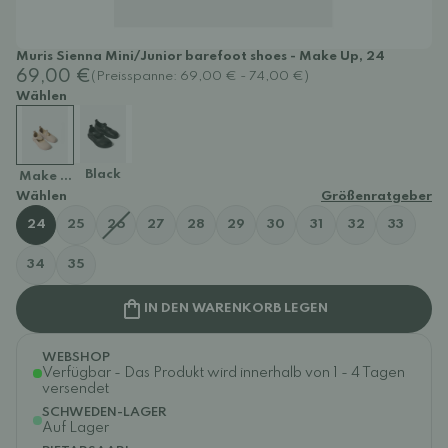
Muris Sienna Mini/Junior barefoot shoes - Make Up, 24
69,00 €
(Preisspanne: 69,00 € - 74,00 €)
Wählen
Black
Make Up
Wählen
Größenratgeber
24
25
26
27
28
29
30
31
32
33
34
35
IN DEN WARENKORB LEGEN
WEBSHOP
Verfügbar - Das Produkt wird innerhalb von 1 - 4 Tagen
versendet
SCHWEDEN-LAGER
Auf Lager