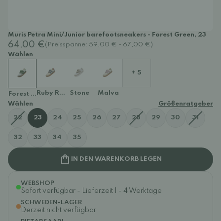
Muris Petra Mini/Junior barefootsneakers - Forest Green, 23
64,00 €
(Preisspanne: 59,00 € - 67,00 €)
Wählen
+ 5
Ruby Red
Stone
Malva
Forest Green
Wählen
Größenratgeber
22
23
24
25
26
27
28
29
30
31
32
33
34
35
IN DEN WARENKORB LEGEN
WEBSHOP
Sofort verfügbar - Lieferzeit 1 - 4 Werktage
SCHWEDEN-LAGER
Derzeit nicht verfügbar