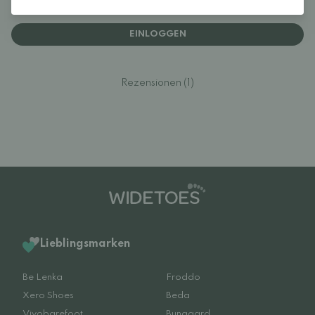
Melden Sie sich an und bewerten Sie das Produkt.
EINLOGGEN
Rezensionen (1)
Lieblingsmarken
Be Lenka
Froddo
Xero Shoes
Beda
Vivobarefoot
Bungaard