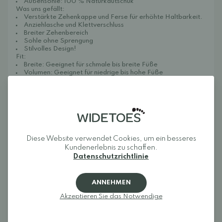
Außensohle: 100 % Naturkautschuk
Was uns gefällt:
Verstärkte Zehenkappe und Ferse für erhöhte Haltbarkeit.
Anziehlasche und Klettverschluss
Breiter Zehenbereich
Sohle ohne Sprengung
Stilvolles Design!
Fit:
Breite: Geeignet für schmale bis breite Füße
Volumen: Geeignet für niedrige bis hohe Füße
Länge: Normal
Gefühl am Fuß:
„Muris ist eines der weichsten Dinge, die ich je an den
Füßen hatte!“
Ein superleichter und flexibler Barfußschuh.
Dank zweier Klettverschlüsse lässt er sich kinderleicht an- und
ausziehen – selbst die Kleinsten lieben ihn. Der Schuh schmiegt
sich sanft und flexibel an den Fuß an, ohne zu drücken, und
vermittelt ein Gefühl von Freiheit und Leichtigkeit. Ein weiterer
Diese Website verwendet Cookies, um ein besseres
Pluspunkt: Diese Schuhe sind unglaublich stylisch und perfekt
Kundenerlebnis zu schaffen.
für den Sommer geeignet – ob im Alltag oder auf Partys!
Datenschutzrichtlinie
Zertifiziert nach dem Global Recycled Standard (GRS)
ANNEHMEN
Akzeptieren Sie das Notwendige
Rezensionen