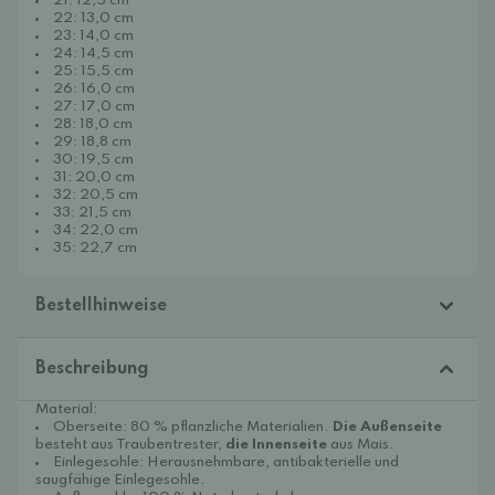
21: 12,5 cm
22: 13,0 cm
23: 14,0 cm
24: 14,5 cm
25: 15,5 cm
26: 16,0 cm
27: 17,0 cm
28: 18,0 cm
29: 18,8 cm
30: 19,5 cm
31: 20,0 cm
32: 20,5 cm
33: 21,5 cm
34: 22,0 cm
35: 22,7 cm
Bestellhinweise
Beschreibung
Material:
Oberseite: 80 % pflanzliche Materialien.
Die Außenseite
besteht aus Traubentrester,
die Innenseite
aus Mais.
Einlegesohle: Herausnehmbare, antibakterielle und
saugfähige Einlegesohle.