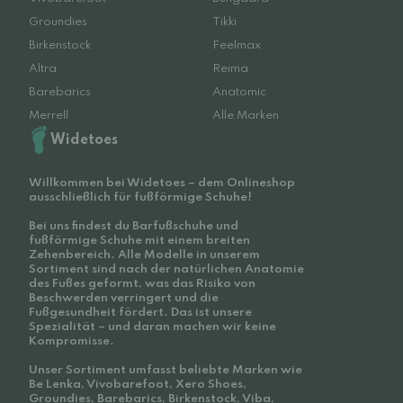
Groundies
Tikki
Birkenstock
Feelmax
Altra
Reima
Barebarics
Anatomic
Merrell
Alle Marken
Widetoes
Willkommen bei Widetoes – dem Onlineshop
ausschließlich für fußförmige Schuhe!
Bei uns findest du Barfußschuhe und
fußförmige Schuhe mit einem breiten
Zehenbereich. Alle Modelle in unserem
Sortiment sind nach der natürlichen Anatomie
des Fußes geformt, was das Risiko von
Beschwerden verringert und die
Fußgesundheit fördert. Das ist unsere
Spezialität – und daran machen wir keine
Kompromisse.
Unser Sortiment umfasst beliebte Marken wie
Be Lenka, Vivobarefoot, Xero Shoes,
Groundies, Barebarics, Birkenstock, Viba,