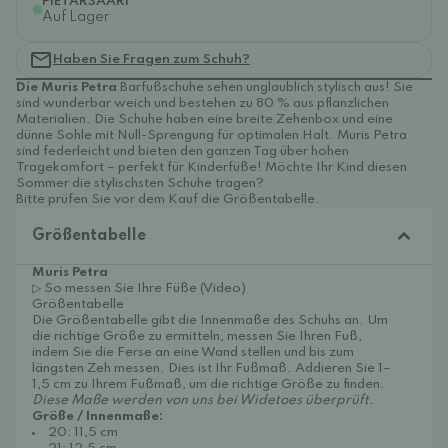
PIETARSAARI
Auf Lager
Haben Sie Fragen zum Schuh?
Die Muris Petra
Barfußschuhe sehen unglaublich stylisch aus! Sie
sind wunderbar weich und bestehen zu 80 % aus pflanzlichen
Materialien. Die Schuhe haben eine breite Zehenbox und eine
dünne Sohle mit Null-Sprengung für optimalen Halt. Muris Petra
sind federleicht und bieten den ganzen Tag über hohen
Tragekomfort – perfekt für Kinderfüße! Möchte Ihr Kind diesen
Sommer die stylischsten Schuhe tragen?
Bitte prüfen Sie vor dem Kauf die Größentabelle.
Größentabelle
Muris Petra
▷ So messen Sie Ihre Füße (Video)
Größentabelle
Die Größentabelle gibt die Innenmaße des Schuhs an. Um
die richtige Größe zu ermitteln, messen Sie Ihren Fuß,
indem Sie die Ferse an eine Wand stellen und bis zum
längsten Zeh messen. Dies ist Ihr Fußmaß. Addieren Sie 1–
1,5 cm zu Ihrem Fußmaß, um die richtige Größe zu finden.
Diese Maße werden von uns bei Widetoes überprüft.
Größe / Innenmaße:
20: 11,5 cm