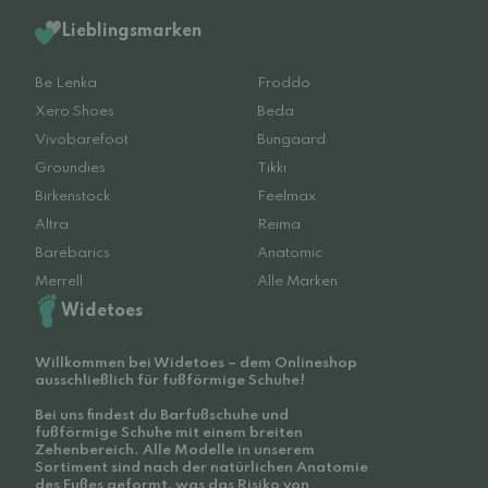
Lieblingsmarken
Be Lenka
Froddo
Xero Shoes
Beda
Vivobarefoot
Bungaard
Groundies
Tikki
Birkenstock
Feelmax
Altra
Reima
Barebarics
Anatomic
Merrell
Alle Marken
Widetoes
Willkommen bei Widetoes – dem Onlineshop
ausschließlich für fußförmige Schuhe!
Bei uns findest du Barfußschuhe und
fußförmige Schuhe mit einem breiten
Zehenbereich. Alle Modelle in unserem
Sortiment sind nach der natürlichen Anatomie
des Fußes geformt, was das Risiko von