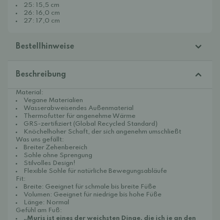
25: 15,5 cm
26: 16,0 cm
27: 17,0 cm
Bestellhinweise
Beschreibung
Material:
Vegane Materialien
Wasserabweisendes Außenmaterial
Thermofutter für angenehme Wärme
GRS-zertifiziert (Global Recycled Standard)
Knöchelhoher Schaft, der sich angenehm umschließt
Was uns gefällt:
Breiter Zehenbereich
Sohle ohne Sprengung
Stilvolles Design!
Flexible Sohle für natürliche Bewegungsabläufe
Fit:
Breite: Geeignet für schmale bis breite Füße
Volumen: Geeignet für niedrige bis hohe Füße
Länge: Normal
Gefühl am Fuß:
„Muris ist eines der weichsten Dinge, die ich je an den