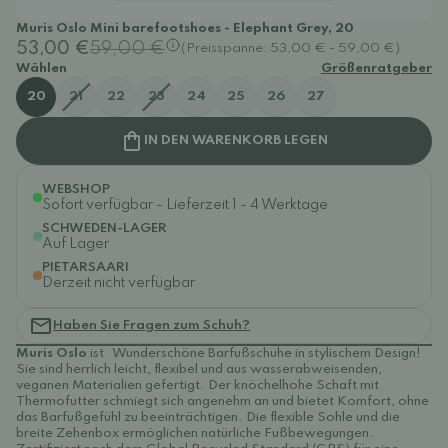
Muris Oslo Mini barefootshoes - Elephant Grey, 20
53,00 €
59,00 €
(Preisspanne: 53,00 € - 59,00 €)
Wählen
Größenratgeber
20
21
22
23
24
25
26
27
IN DEN WARENKORB LEGEN
WEBSHOP
Sofort verfügbar - Lieferzeit 1 - 4 Werktage
SCHWEDEN-LAGER
Auf Lager
PIETARSAARI
Derzeit nicht verfügbar
Haben Sie Fragen zum Schuh?
Muris Oslo
ist
Wunderschöne Barfußschuhe in stylischem Design!
Sie sind herrlich leicht, flexibel und aus wasserabweisenden,
veganen Materialien gefertigt. Der knöchelhohe Schaft mit
Thermofutter schmiegt sich angenehm an und bietet Komfort, ohne
das Barfußgefühl zu beeinträchtigen. Die flexible Sohle und die
breite Zehenbox ermöglichen natürliche Fußbewegungen.