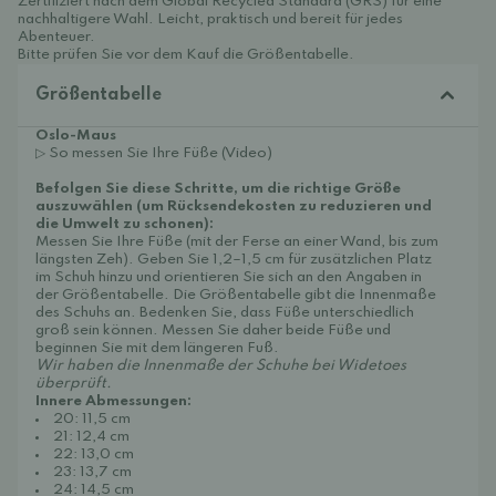
Zertifiziert nach dem Global Recycled Standard (GRS) für eine
nachhaltigere Wahl. Leicht, praktisch und bereit für jedes
Abenteuer.
Bitte prüfen Sie vor dem Kauf die Größentabelle.
Größentabelle
Oslo-Maus
▷ So messen Sie Ihre Füße (Video)
Befolgen Sie diese Schritte, um die richtige Größe
auszuwählen (um Rücksendekosten zu reduzieren und
die Umwelt zu schonen):
Messen Sie Ihre Füße (mit der Ferse an einer Wand, bis zum
längsten Zeh). Geben Sie 1,2–1,5 cm für zusätzlichen Platz
im Schuh hinzu und orientieren Sie sich an den Angaben in
der Größentabelle. Die Größentabelle gibt die Innenmaße
des Schuhs an. Bedenken Sie, dass Füße unterschiedlich
groß sein können. Messen Sie daher beide Füße und
beginnen Sie mit dem längeren Fuß.
Wir haben die Innenmaße der Schuhe bei Widetoes
überprüft.
Innere Abmessungen:
20: 11,5 cm
21: 12,4 cm
22: 13,0 cm
23: 13,7 cm
24: 14,5 cm