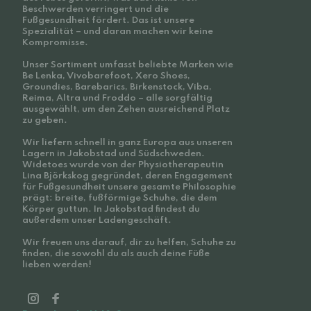
Beschwerden verringert und die
Fußgesundheit fördert. Das ist unsere
Spezialität – und daran machen wir keine
Kompromisse.
Unser Sortiment umfasst beliebte Marken wie
Be Lenka, Vivobarefoot, Xero Shoes,
Groundies, Barebarics, Birkenstock, Viba,
Reima, Altra und Froddo – alle sorgfältig
ausgewählt, um den Zehen ausreichend Platz
zu geben.
Wir liefern schnell in ganz Europa aus unseren
Lagern in Jakobstad und Südschweden.
Widetoes wurde von der Physiotherapeutin
Lina Björkskog gegründet, deren Engagement
für Fußgesundheit unsere gesamte Philosophie
prägt: breite, fußförmige Schuhe, die dem
Körper guttun. In Jakobstad findest du
außerdem unser Ladengeschäft.
Wir freuen uns darauf, dir zu helfen, Schuhe zu
finden, die sowohl du als auch deine Füße
lieben werden!