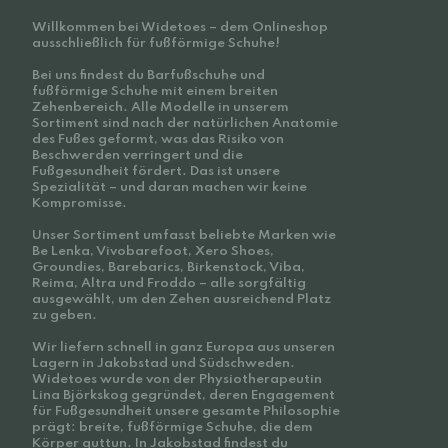
Willkommen bei Widetoes – dem Onlineshop
ausschließlich für fußförmige Schuhe!
Bei uns findest du Barfußschuhe und
fußförmige Schuhe mit einem breiten
Zehenbereich. Alle Modelle in unserem
Sortiment sind nach der natürlichen Anatomie
des Fußes geformt, was das Risiko von
Beschwerden verringert und die
Fußgesundheit fördert. Das ist unsere
Spezialität – und daran machen wir keine
Kompromisse.
Unser Sortiment umfasst beliebte Marken wie
Be Lenka, Vivobarefoot, Xero Shoes,
Groundies, Barebarics, Birkenstock, Viba,
Reima, Altra und Froddo – alle sorgfältig
ausgewählt, um den Zehen ausreichend Platz
zu geben.
Wir liefern schnell in ganz Europa aus unseren
Lagern in Jakobstad und Südschweden.
Widetoes wurde von der Physiotherapeutin
Lina Björkskog gegründet, deren Engagement
für Fußgesundheit unsere gesamte Philosophie
prägt: breite, fußförmige Schuhe, die dem
Körper guttun. In Jakobstad findest du