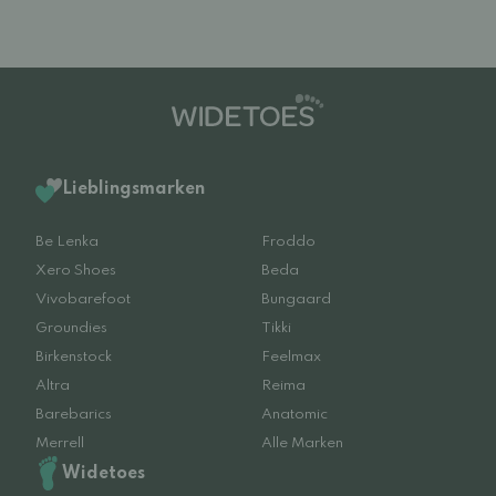
Lieblingsmarken
Be Lenka
Froddo
Xero Shoes
Beda
Vivobarefoot
Bungaard
Groundies
Tikki
Birkenstock
Feelmax
Altra
Reima
Barebarics
Anatomic
Merrell
Alle Marken
Widetoes