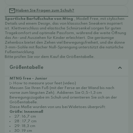
Haben Sie Fragen zum Schuh?
Sportliche Barfußschuhe von Mtng
, Modell Free, mit stylischen
Details und einem Design, das von klassischen Sneakern inspiriert
ist. Klettverschluss und elastische Schnürsenkel sorgen für guten
Tragekomfort und optimale Passform, während die weite Öffnung
das An- und Ausziehen für Kinder erleichtert. Die geräumige
Zehenbox bietet den Zehen viel Bewegungsfreiheit, und die dünne
3-mm-Sohle mit flacher Null-Sprengung unterstützt die natürliche
Fußentwicklung.
Bitte prüfen Sie vor dem Kauf die Größentabelle.
Größentabelle
MTNG free - Junior
▷ How to measure your feet (video)
Messen Sie Ihren Fuß (mit der Ferse an der Wand bis nach
vorne zum längsten Zeh). Addieren Sie 0,5–1,3 cm
Bewegungszugabe im Schuh und orientieren Sie sich an der
Größentabelle.
Diese Maße wurden von uns bei Widetoes überprüft:
Größe: Innenmaß
27: 16,7 cm
28 : 17,7 cm
29: 18,3 cm
30: 19 cm