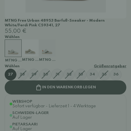
MTNG Free Urban 48953 Barfuß-Sneaker - Modern
White/Ferdi Pink C59341, 27
55,00 €
Wählen
MTNG Free Urban 48953 Barfuß-Sneaker - Amber Off 
MTNG Free Urban 48953 Barfuß-Sneaker - Mo
MTNG Free Urban 48953 Barfuß-Sneaker - Modern White/Ferdi 
Wählen
Größenratgeber
27
28
29
30
31
32
33
34
35
36
IN DEN WARENKORB LEGEN
WEBSHOP
Sofort verfügbar - Lieferzeit 1 - 4 Werktage
SCHWEDEN-LAGER
Auf Lager
PIETARSAARI
Auf Lager