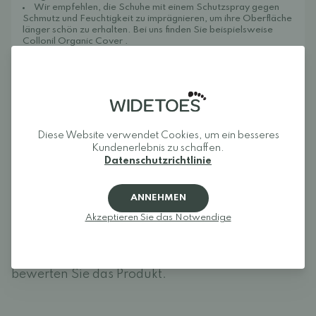
Wir empfehlen, die Schuhe mit einem Schutzspray gegen
Schmutz und Feuchtigkeit zu imprägnieren, um ihre Oberfläche
länger schön zu erhalten. Bei uns finden Sie beispielsweise
Collonil Organic Cover
.
Rezensionen
Diese Website verwendet Cookies, um ein besseres
Kundenerlebnis zu schaffen.
Melden Sie sich an und bewerten Sie das Produkt.
Datenschutzrichtlinie
EINLOGGEN
ANNEHMEN
Akzeptieren Sie das Notwendige
Rezensionen (0)
Für dieses Produkt liegen noch keine
Bewertungen vor.
Melden Sie sich an und
bewerten Sie das Produkt.