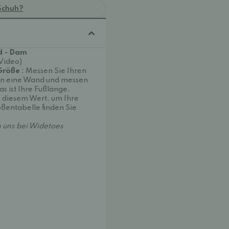
Schuh?
d - Dam
(Video)
 Größe
: Messen Sie Ihren
e an eine Wand und messen
s ist Ihre Fußlänge.
 diesem Wert, um Ihre
ößentabelle finden Sie
 uns bei Widetoes