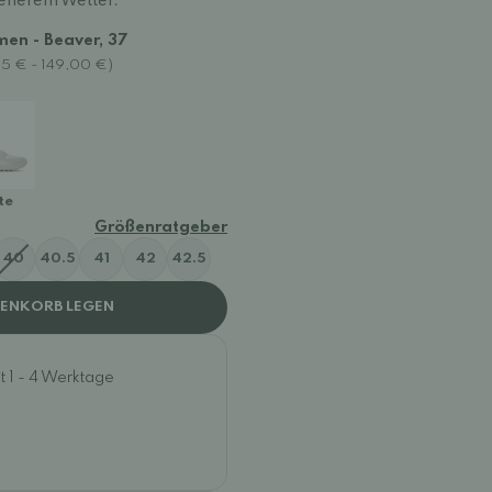
kenerem Wetter.
men - Beaver, 37
85 € - 149,00 €)
te
Größenratgeber
40
40.5
41
42
42.5
RENKORB LEGEN
t 1 - 4 Werktage