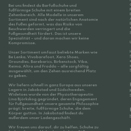
Bei uns findest du Barfußschuhe und
fußförmige Schuhe mit einem breiten
Zehenbereich. Alle Modelle in unserem
Sortiment sind nach der natürlichen Anatomie
des Fußes geformt, was das Risiko von
Beschwerden verringert und die
Fußgesundheit fördert. Das ist unsere
Spezialität – und daran machen wir keine
Kompromisse.
Unser Sortiment umfasst beliebte Marken wie
Be Lenka, Vivobarefoot, Xero Shoes,
Groundies, Barebarics, Birkenstock, Viba,
Reima, Altra und Froddo – alle sorgfältig
ausgewählt, um den Zehen ausreichend Platz
zu geben.
Wir liefern schnell in ganz Europa aus unseren
Lagern in Jakobstad und Südschweden.
Widetoes wurde von der Physiotherapeutin
Lina Björkskog gegründet, deren Engagement
für Fußgesundheit unsere gesamte Philosophie
prägt: breite, fußförmige Schuhe, die dem
Körper guttun. In Jakobstad findest du
außerdem unser Ladengeschäft.
Wir freuen uns darauf, dir zu helfen, Schuhe zu