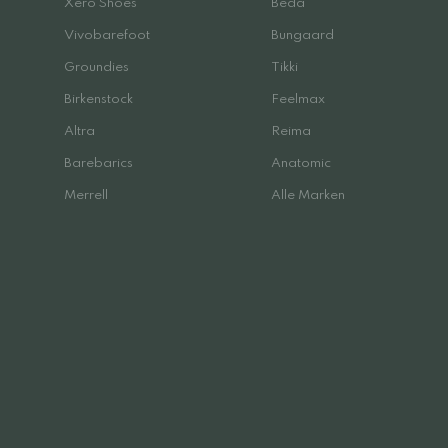
Xero Shoes
Beda
Vivobarefoot
Bungaard
Groundies
Tikki
Birkenstock
Feelmax
Altra
Reima
Barebarics
Anatomic
Merrell
Alle Marken