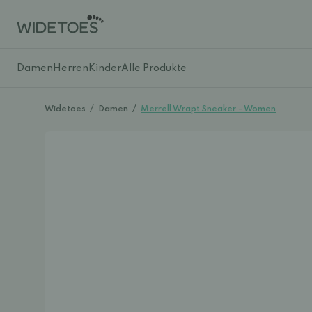
Damen
Herren
Kinder
Alle Produkte
Widetoes
/
Damen
/
Merrell Wrapt Sneaker - Women