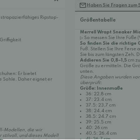
Haben Sie Fragen zum 
strapazierfähiges Ripstop-
Größentabelle
Merrell Wrapt Sneaker Mi
▷ So messen Sie Ihre Füße 
riffigkeit
So finden Sie die richtige
Fuß. Stellen Sie Ihre Fers
Sie bis zum längsten Zeh. Da
Addieren Sie 0,8–1,5
cm zu
Größe zu ermitteln. Die Gr
unten.
chuhen: Er bietet
Diese Angaben wurden von
e Sohle. Daher eignet er
überprüft:
Größe: Innenmaße
36: 22,8 cm
37: 23,4 cm
37,5: 23,7 cm
38: 24,4 cm
38,5: 24,7 cm
39: 25,5 cm
40: 26 cm
ll-Modellen, die wir
40,5: 26,4 cm
 stilvoll, und dieses Modell
41: 26,7 cm