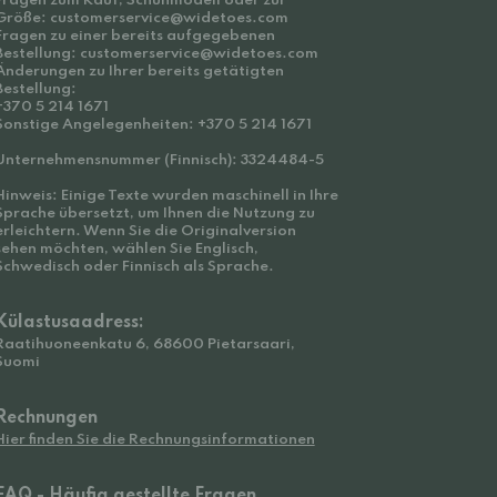
Fragen zum Kauf, Schuhmodell oder zur
Größe: customerservice@widetoes.com
Fragen zu einer bereits aufgegebenen
Bestellung: customerservice@widetoes.com
Änderungen zu Ihrer bereits getätigten
Bestellung:
+370 5 214 1671
Sonstige Angelegenheiten: +370 5 214 1671
Unternehmensnummer (Finnisch): 3324484-5
Hinweis: Einige Texte wurden maschinell in Ihre
Sprache übersetzt, um Ihnen die Nutzung zu
erleichtern. Wenn Sie die Originalversion
sehen möchten, wählen Sie Englisch,
Schwedisch oder Finnisch als Sprache.
Külastusaadress:
Raatihuoneenkatu 6, 68600 Pietarsaari,
Suomi
Rechnungen
Hier finden Sie die Rechnungsinformationen
FAQ - Häufig gestellte Fragen