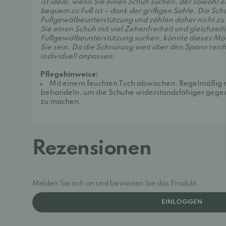
ist ideal, wenn Sie einen Schuh suchen, der sowohl e
bequem zu Fuß ist – dank der griffigen Sohle. Die Sc
Fußgewölbeunterstützung und zählen daher nicht z
Sie einen Schuh mit viel Zehenfreiheit und gleichzeit
Fußgewölbeunterstützung suchen, könnte dieses Mode
Sie sein. Da die Schnürung weit über den Spann reicht
individuell anpassen.
Pflegehinweise:
Mit einem feuchten Tuch abwischen. Regelmäßig 
behandeln, um die Schuhe widerstandsfähiger gegen
zu machen.
Rezensionen
Melden Sie sich an und bewerten Sie das Produkt.
EINLOGGEN