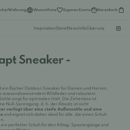
ache/Währung
Wunschliste
Eigenes Konto
Warenkorb
Inspiration
Store
News
Info
Über uns
apt Sneaker -
st ein flacher Outdoor-Sneaker für Damen und Herren.
us wasserabweisendem Wildleder und robustem
Sohle sorgt für optimalen Halt. Die Zehenbox ist
e Null-Sprengung, d. h. der Absatz ist nicht
er verfügt über eine steife Außensohle und eine
ze
und eignet sich daher ideal für alle, die einen Schuh
en.
 ein perfekter Schuh für den Alltag, Spaziergänge und