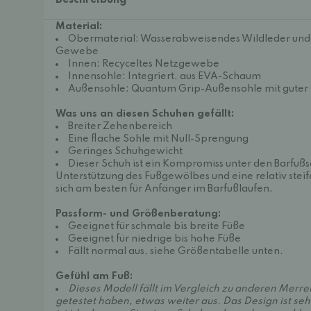
Beschreibung
Material:
Obermaterial: Wasserabweisendes Wildleder und 
Gewebe
Innen: Recyceltes Netzgewebe
Innensohle: Integriert, aus EVA-Schaum
Außensohle: Quantum Grip-Außensohle mit guter G
Was uns an diesen Schuhen gefällt:
Breiter Zehenbereich
Eine flache Sohle mit Null-Sprengung
Geringes Schuhgewicht
Dieser Schuh ist ein Kompromiss unter den Barfußs
Unterstützung des Fußgewölbes und eine relativ steif
sich am besten für Anfänger im Barfußlaufen.
Passform- und Größenberatung:
Geeignet für schmale bis breite Füße
Geeignet für niedrige bis hohe Füße
Fällt normal aus, siehe Größentabelle unten.
Gefühl am Fuß:
Dieses Modell fällt im Vergleich zu anderen Merre
getestet haben, etwas weiter aus. Das Design ist sehr