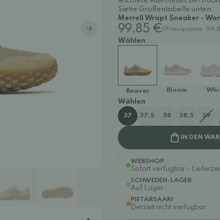
leichtere Abenteuer bei troc
Siehe Größentabelle unten.
Merrell Wrapt Sneaker - Wo
99,85 €
(Preisspanne: 99,
Wählen
Bloom
Whi
Beaver
Wählen
37
37.5
38
38.5
39
IN DEN WA
WEBSHOP
Sofort verfügbar - Lieferzei
SCHWEDEN-LAGER
Auf Lager
PIETARSAARI
Derzeit nicht verfügbar