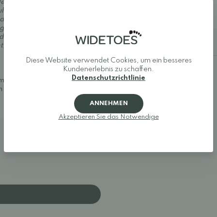
legant und modisch als auch
42: 27,1 cm
huhe bieten eine spürbare
42,5: 27,7 cm
u den Barfußschuhen. Wenn
ig guter
ll genau das Richtige für
Bestellhinweise
, lässt sich die Passform
Diese Website verwendet Cookies, um ein besseres
Kundenerlebnis zu schaffen.
Datenschutzrichtlinie
mit
Collonil Organic Cover
 Feuchtigkeit und Schmutz
ANNEHMEN
Akzeptieren Sie das Notwendige