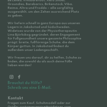
Be Lenka, Vivobarefoot, Xero Shoes,
Groundies, Barebarics, Birkenstock, Viba,
Reima, Altra und Froddo – alle sorgfältig
ausgewählt, um den Zehen ausreichend Platz
zu geben.
Wir liefern schnell in ganz Europa aus unseren
Lagern in Jakobstad und Südschweden.
Widetoes wurde von der Physiotherapeutin
Lina Björkskog gegründet, deren Engagement
für Fußgesundheit unsere gesamte Philosophie
prägt: breite, fußförmige Schuhe, die dem
Körper guttun. In Jakobstad findest du
außerdem unser Ladengeschäft.
Wir freuen uns darauf, dir zu helfen, Schuhe zu
finden, die sowohl du als auch deine Füße
lieben werden!
Brauchst du Hilfe?
Schreib uns eine E-Mail.
Kontakt
Fragen zum Kauf, Schuhmodell oder zur
Größe: customerservice@widetoes.com