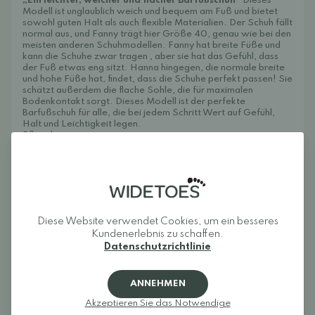
„Ein leichter, weicher und flacher Barfußschuh“
Dieses
Modell ist unglaublich weich und bequem am Fuß und bietet
sowohl guten Halt als auch flexible Materialien. Der Schuh fällt
normal aus, und Fanny trägt hier Größe 40, genau wie bei den
meisten anderen Schuhmodellen. Fanny hat breite Füße und
kann die Schuhe zwar tragen
, aber sie hat das Gefühl, dass
der Fuß etwas eng sitzt. Hanna hingegen, die normale breite
und hohe Füße hat, findet, dass die Schuhe perfekt passen! Sie
schätzt außerdem die flache Sohle, die für maximalen
Bodenkontakt sorgt. Dieses Modell ist der perfekte
Barfußschuh für alle, die bei jedem Schritt Wert auf Gefühl,
Halt und Leichtigkeit legen.
Pflegehinweise:
Mit einem feuchten Tuch abwischen und regelmäßig mit
Collonil Organic Cover
behandeln, um die Schuhe vor Schmutz
und Feuchtigkeit zu schützen. Alternativ können die Schuhe bei
30 Grad
in der Waschmaschine gewaschen werden;
verwenden Sie gegebenenfalls einen Wäschesack.
Diese Website verwendet Cookies, um ein besseres
Kundenerlebnis zu schaffen.
Datenschutzrichtlinie
Rezensionen
ANNEHMEN
Melden Sie sich an und bewerten Sie das Produkt.
Akzeptieren Sie das Notwendige
EINLOGGEN