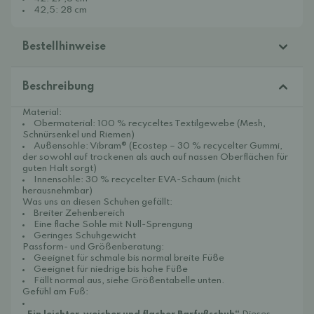
42,5: 28 cm
Bestellhinweise
Beschreibung
Material:
Obermaterial: 100 % recyceltes Textilgewebe (Mesh,
Schnürsenkel und Riemen)
Außensohle: Vibram® (Ecostep – 30 % recycelter Gummi,
der sowohl auf trockenen als auch auf nassen Oberflächen für
guten Halt sorgt)
Innensohle: 30 % recycelter EVA-Schaum (nicht
herausnehmbar)
Was uns an diesen Schuhen gefällt:
Breiter Zehenbereich
Eine flache Sohle mit Null-Sprengung
Geringes Schuhgewicht
Passform- und Größenberatung:
Geeignet für schmale bis normal breite Füße
Geeignet für niedrige bis hohe Füße
Fällt normal aus, siehe Größentabelle unten.
Gefühl am Fuß: