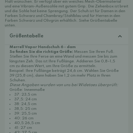
Halt wünschen. Er verfügt über ein weiches Mesh-Obermaterial
und eine Vibram-Außensohle mit gutem Grip. Die Zehenbox ist breit
und die Sohle hat keine Sprengung. Der Schuh ist für Damen in den
Farben Schwarz und Chambray/Stahlblau und für Herren in den
Farben Schwarz und Olivgrün erhältlich. Siehe Größentabelle
unten.
Größentabelle
Merrell Vapor Handschuh 6 - dam
So finden Sie die richtige Größe:
Messen Sie Ihren Fuß.
Stellen Sie Ihre Ferse an eine Wand und messen Sie bis zum
längsten Zeh. Das ist Ihre Fußlänge. Addieren Sie 0,8–1,5
cm zu diesem Wert, um Ihre Größe zu ermitteln.
Beispiel: Ihre Fußlänge beträgt 24,6 cm. Wählen Sie Größe
39 (25,8 cm), dann haben Sie 1,2 cm mehr Platz in Ihren
Schuhen.
Diese Angaben wurden von uns bei Widetoes überprüft:
Größe: Innenmaße
37: 23,5 cm
37,5: 24 cm
38: 24,5 cm
38,5: 25 cm
39: 25,5 cm
40: 26 cm
40,5 26,5 cm
41: 27 cm
42: 27,5 cm