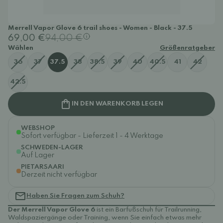
Merrell Vapor Glove 6 trail shoes - Women - Black - 37.5
69,00 €
94,00 €
Wählen
Größenratgeber
36
37
37.5
38
38.5
39
40
40.5
41
42
42.5
IN DEN WARENKORB LEGEN
WEBSHOP
Sofort verfügbar - Lieferzeit 1 - 4 Werktage
SCHWEDEN-LAGER
Auf Lager
PIETARSAARI
Derzeit nicht verfügbar
Haben Sie Fragen zum Schuh?
Der Merrell Vapor Glove 6
ist ein Barfußschuh für Trailrunning,
Waldspaziergänge oder Training, wenn Sie einfach etwas mehr