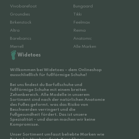
Vivobarefoot
Bungaard
Groundies
Tikki
Birkenstock
Feelmax
Altra
Reima
Barebarics
Anatomic
Merrell
Alle Marken
Widetoes
Willkommen bei Widetoes – dem Onlineshop
ausschließlich für fußförmige Schuhe!
Bei uns findest du Barfußschuhe und
fußförmige Schuhe mit einem breiten
Zehenbereich. Alle Modelle in unserem
Sortiment sind nach der natürlichen Anatomie
des Fußes geformt, was das Risiko von
Beschwerden verringert und die
Fußgesundheit fördert. Das ist unsere
Spezialität – und daran machen wir keine
Kompromisse.
Unser Sortiment umfasst beliebte Marken wie