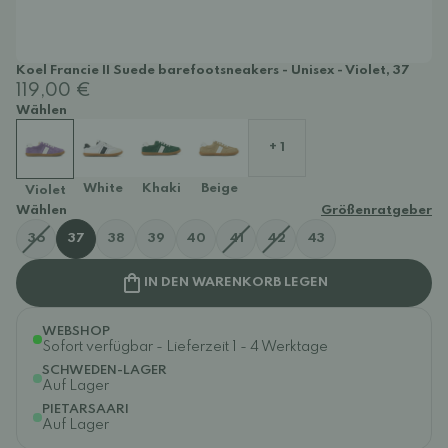
Koel Francie II Suede barefootsneakers - Unisex - Violet, 37
119,00 €
Wählen
+ 1
White
Khaki
Beige
Violet
Wählen
Größenratgeber
36
37
38
39
40
41
42
43
IN DEN WARENKORB LEGEN
WEBSHOP
Sofort verfügbar - Lieferzeit 1 - 4 Werktage
SCHWEDEN-LAGER
Auf Lager
PIETARSAARI
Auf Lager