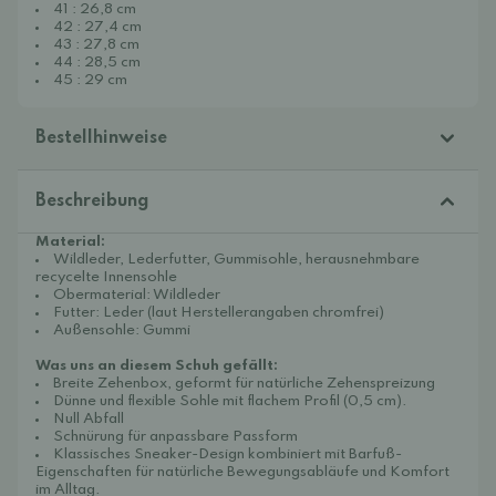
41 : 26,8 cm
42 : 27,4 cm
43 : 27,8 cm
44 : 28,5 cm
45 : 29 cm
Bestellhinweise
Beschreibung
Material:
Wildleder, Lederfutter, Gummisohle, herausnehmbare
recycelte Innensohle
Obermaterial: Wildleder
Futter: Leder (laut Herstellerangaben chromfrei)
Außensohle: Gummi
Was uns an diesem Schuh gefällt:
Breite Zehenbox, geformt für natürliche Zehenspreizung
Dünne und flexible Sohle mit flachem Profil (0,5 cm).
Null Abfall
Schnürung für anpassbare Passform
Klassisches Sneaker-Design kombiniert mit Barfuß-
Eigenschaften für natürliche Bewegungsabläufe und Komfort
im Alltag.