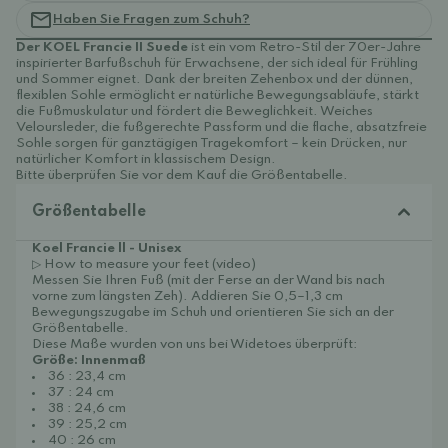
Haben Sie Fragen zum Schuh?
Der KOEL Francie II Suede
ist ein vom Retro-Stil der 70er-Jahre
inspirierter Barfußschuh für Erwachsene, der sich ideal für Frühling
und Sommer eignet. Dank der breiten Zehenbox und der dünnen,
flexiblen Sohle ermöglicht er natürliche Bewegungsabläufe, stärkt
die Fußmuskulatur und fördert die Beweglichkeit. Weiches
Veloursleder, die fußgerechte Passform und die flache, absatzfreie
Sohle sorgen für ganztägigen Tragekomfort – kein Drücken, nur
natürlicher Komfort in klassischem Design.
Bitte überprüfen Sie vor dem Kauf die Größentabelle.
Größentabelle
Koel Francie ll - Unisex
▷ How to measure your feet (video)
Messen Sie Ihren Fuß (mit der Ferse an der Wand bis nach
vorne zum längsten Zeh). Addieren Sie 0,5–1,3 cm
Bewegungszugabe im Schuh und orientieren Sie sich an der
Größentabelle.
Diese Maße wurden von uns bei Widetoes überprüft:
Größe: Innenmaß
36 : 23,4 cm
37 : 24 cm
38 : 24,6 cm
39 : 25,2 cm
40 : 26 cm