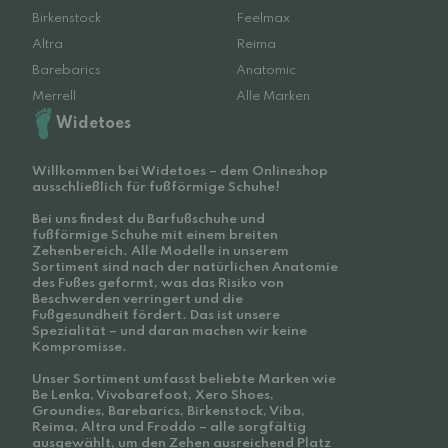
Birkenstock
Feelmax
Altra
Reima
Barebarics
Anatomic
Merrell
Alle Marken
Widetoes
Willkommen bei Widetoes – dem Onlineshop
ausschließlich für fußförmige Schuhe!
Bei uns findest du Barfußschuhe und
fußförmige Schuhe mit einem breiten
Zehenbereich. Alle Modelle in unserem
Sortiment sind nach der natürlichen Anatomie
des Fußes geformt, was das Risiko von
Beschwerden verringert und die
Fußgesundheit fördert. Das ist unsere
Spezialität – und daran machen wir keine
Kompromisse.
Unser Sortiment umfasst beliebte Marken wie
Be Lenka, Vivobarefoot, Xero Shoes,
Groundies, Barebarics, Birkenstock, Viba,
Reima, Altra und Froddo – alle sorgfältig
ausgewählt, um den Zehen ausreichend Platz