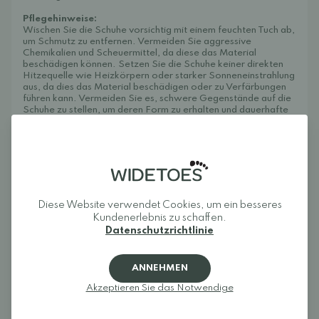
Pflegehinweise:
Wischen Sie die Schuhe vorsichtig mit einem feuchten Tuch ab,
um Schmutz zu entfernen. Vermeiden Sie aggressive
Chemikalien und Scheuermittel, da diese das Material
beschädigen können. Setzen Sie die Schuhe keiner direkten
Hitzequelle wie Heizkörpern oder starker Sonneneinstrahlung
aus, da dies das Material beschädigen oder zu Verfärbungen
führen kann. Vermeiden Sie es, schwere Gegenstände auf die
Schuhe zu stellen, um deren Form zu erhalten und dauerhafte
Falten zu vermeiden. Maschinenwäsche wird nicht empfohlen.
Um die Schuhe vor Schmutz und Feuchtigkeit zu schützen,
empfehlen wir die Verwendung eines Imprägniersprays, wie
zum Beispiel
Collonil Organic Cover
.
Diese Website verwendet Cookies, um ein besseres
Rezensionen
Kundenerlebnis zu schaffen.
Datenschutzrichtlinie
Melden Sie sich an und bewerten Sie das Produkt.
ANNEHMEN
EINLOGGEN
Akzeptieren Sie das Notwendige