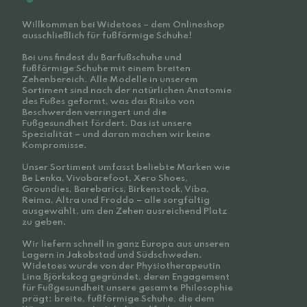
Willkommen bei Widetoes – dem Onlineshop
ausschließlich für fußförmige Schuhe!
Bei uns findest du Barfußschuhe und
fußförmige Schuhe mit einem breiten
Zehenbereich. Alle Modelle in unserem
Sortiment sind nach der natürlichen Anatomie
des Fußes geformt, was das Risiko von
Beschwerden verringert und die
Fußgesundheit fördert. Das ist unsere
Spezialität – und daran machen wir keine
Kompromisse.
Unser Sortiment umfasst beliebte Marken wie
Be Lenka, Vivobarefoot, Xero Shoes,
Groundies, Barebarics, Birkenstock, Viba,
Reima, Altra und Froddo – alle sorgfältig
ausgewählt, um den Zehen ausreichend Platz
zu geben.
Wir liefern schnell in ganz Europa aus unseren
Lagern in Jakobstad und Südschweden.
Widetoes wurde von der Physiotherapeutin
Lina Björkskog gegründet, deren Engagement
für Fußgesundheit unsere gesamte Philosophie
prägt: breite, fußförmige Schuhe, die dem