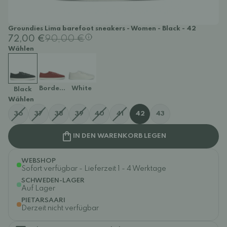
Groundies Lima barefoot sneakers - Women - Black - 42
72,00 €
90,00 €
Wählen
Bordeaux
White
Black
Wählen
36
37
38
39
40
41
42
43
IN DEN WARENKORB LEGEN
WEBSHOP
Sofort verfügbar - Lieferzeit 1 - 4 Werktage
SCHWEDEN-LAGER
Auf Lager
PIETARSAARI
Derzeit nicht verfügbar