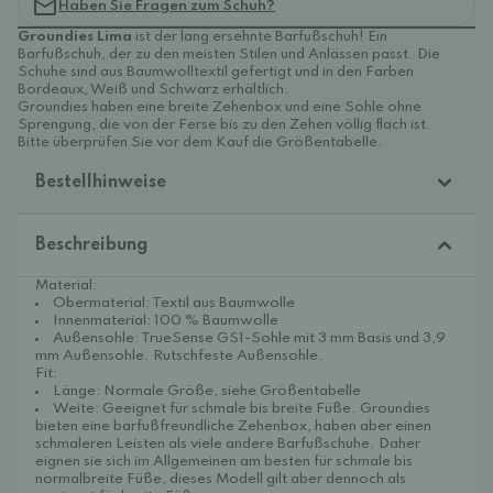
Haben Sie Fragen zum Schuh?
Groundies Lima
ist der lang ersehnte Barfußschuh! Ein
Barfußschuh, der zu den meisten Stilen und Anlässen passt. Die
Schuhe sind aus Baumwolltextil gefertigt und in den Farben
Bordeaux, Weiß und Schwarz erhältlich.
Groundies haben eine breite Zehenbox und eine Sohle ohne
Sprengung, die von der Ferse bis zu den Zehen völlig flach ist.
Bitte überprüfen Sie vor dem Kauf die Größentabelle.
Bestellhinweise
Beschreibung
Material:
Obermaterial: Textil aus Baumwolle
Innenmaterial: 100 % Baumwolle
Außensohle: TrueSense GS1-Sohle mit 3 mm Basis und 3,9
mm Außensohle. Rutschfeste Außensohle.
Fit:
Länge: Normale Größe, siehe Größentabelle
Weite: Geeignet für schmale bis breite Füße. Groundies
bieten eine barfußfreundliche Zehenbox, haben aber einen
schmaleren Leisten als viele andere Barfußschuhe. Daher
eignen sie sich im Allgemeinen am besten für schmale bis
normalbreite Füße, dieses Modell gilt aber dennoch als