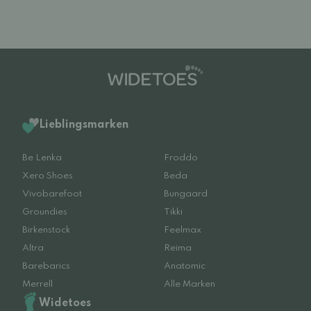
Lieblingsmarken
Be Lenka
Froddo
Xero Shoes
Beda
Vivobarefoot
Bungaard
Groundies
Tikki
Birkenstock
Feelmax
Altra
Reima
Barebarics
Anatomic
Merrell
Alle Marken
Widetoes