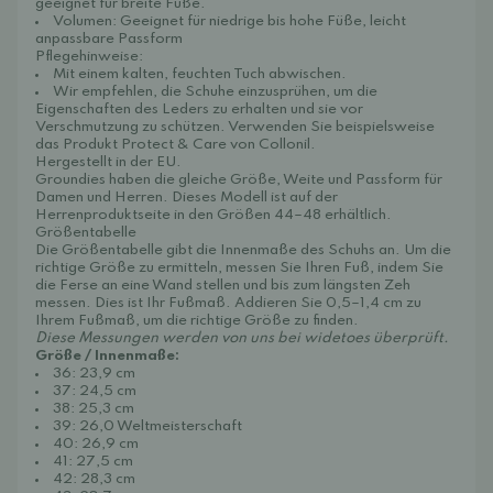
geeignet für breite Füße.
Volumen: Geeignet für niedrige bis hohe Füße, leicht
anpassbare Passform
Pflegehinweise:
Mit einem kalten, feuchten Tuch abwischen.
Wir empfehlen, die Schuhe einzusprühen, um die
Eigenschaften des Leders zu erhalten und sie vor
Verschmutzung zu schützen. Verwenden Sie beispielsweise
das Produkt
Protect & Care
von Collonil.
Hergestellt in der EU.
Groundies haben die gleiche Größe, Weite und Passform für
Damen und Herren. Dieses Modell ist auf der
Herrenproduktseite in den Größen 44–48 erhältlich.
Größentabelle
Die Größentabelle gibt die Innenmaße des Schuhs an. Um die
richtige Größe zu ermitteln, messen Sie Ihren Fuß, indem Sie
die Ferse an eine Wand stellen und bis zum längsten Zeh
messen. Dies ist Ihr Fußmaß. Addieren Sie 0,5–1,4 cm zu
Ihrem Fußmaß, um die richtige Größe zu finden.
Diese Messungen werden von uns bei widetoes überprüft.
Größe / Innenmaße:
36: 23,9 cm
37: 24,5 cm
38: 25,3 cm
39: 26,0 Weltmeisterschaft
40: 26,9 cm
41: 27,5 cm
42: 28,3 cm