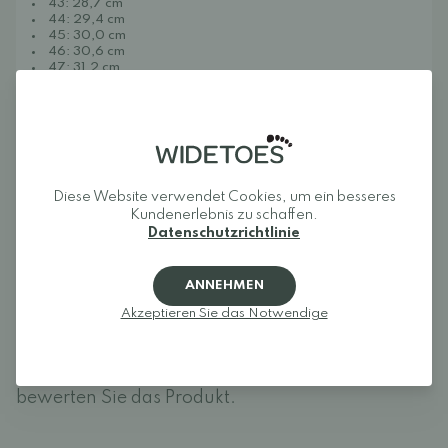
43: 28,7 cm
44: 29,4 cm
45: 30,0 cm
46: 30,6 cm
47: 31,2 cm
48: 31,8 cm
Rezensionen
Diese Website verwendet Cookies, um ein besseres
Kundenerlebnis zu schaffen.
Melden Sie sich an und bewerten Sie das Produkt.
Datenschutzrichtlinie
EINLOGGEN
ANNEHMEN
Akzeptieren Sie das Notwendige
Rezensionen (0)
Für dieses Produkt liegen noch keine
Bewertungen vor.
Melden Sie sich an und
bewerten Sie das Produkt.