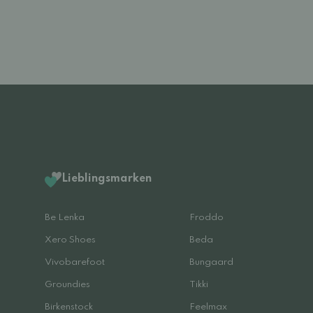
Lieblingsmarken
Be Lenka
Froddo
Xero Shoes
Beda
Vivobarefoot
Bungaard
Groundies
Tikki
Birkenstock
Feelmax