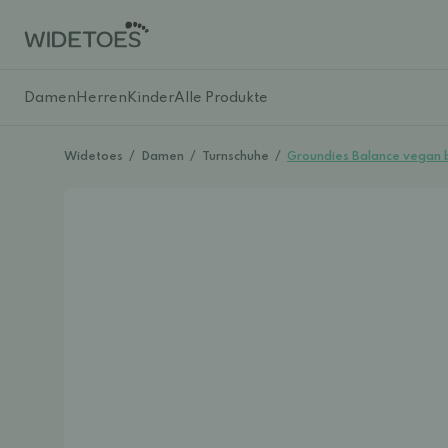
Damen
Herren
Kinder
Alle Produkte
Widetoes
/
Damen
/
Turnschuhe
/
Groundies Balance vegan b