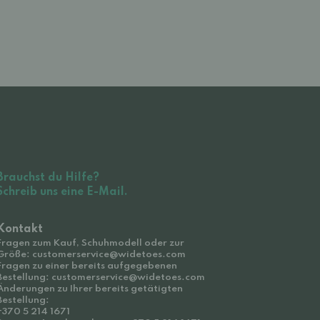
Brauchst du Hilfe?
Schreib uns eine E-Mail.
Kontakt
Fragen zum Kauf, Schuhmodell oder zur
Größe: customerservice@widetoes.com
Fragen zu einer bereits aufgegebenen
Bestellung: customerservice@widetoes.com
Änderungen zu Ihrer bereits getätigten
Bestellung:
+370 5 214 1671