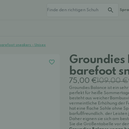
Spr
arefoot sneakers - Unisex
Groundies 
barefoot s
75,00 €
109,00 €
Groundies Balance ist ein sehr
perfekt für heiße Sommertage
besteht aus weicher Bambusvis
vermeintliche Erhöhung der Fe
hat eine flache Sohle ohne S
barfußfreundlich, der Leisten
Daher eignen sie sich am best
Sie die Größentabelle vor de