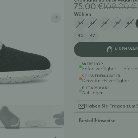
Groundies Balance vegan bar
75,00 €
109,00 €
Wählen
36
37
38
39
40
46
47
IN DEN WA
WEBSHOP
Sofort verfügbar - Lieferzei
SCHWEDEN-LAGER
Derzeit nicht verfügbar
PIETARSAARI
Auf Lager
Haben Sie Fragen zum 
Bestellhinweise