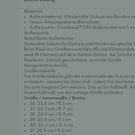
Beschreibung
Material:
Außenmaterial: Ultraleichte Viskose aus Bambus 
Innen: Atmungsaktive Mikrofaser
Außensohle: TrueSense® GP1-Außensohle mit 5 m
Außensohle
Rutschfeste Außensohle.
Groundies haben für Damen und Herren die gleiche 
Beim Kauf von Größen zwischen 40 und 43 kann dah
auch M (Herren) auf dem Karton stehen, die Schuhe se
Passform: Schmal geschnitten, normale Größe.
Hergestellt in der EU.
Größentabelle
Die Größentabelle gibt die Innenmaße des Schuhs an
ermitteln, messen Sie Ihren Fuß, indem Sie die Ferse
bis zum längsten Zeh messen. Dies ist Ihr Fußmaß. A
Ihrem Fußmaß, um die richtige Größe zu finden.
Größe / Innenmaße / Breite:
36: 23,6 cm / 8,5 cm
37: 24,2 cm / 8,7 cm
38: 24,9 cm / 8,9 cm
39: 25,6 cm / 9,1 cm
40: 26,2 cm / 9,3 cm
41: 26,9 cm / 9,5 cm