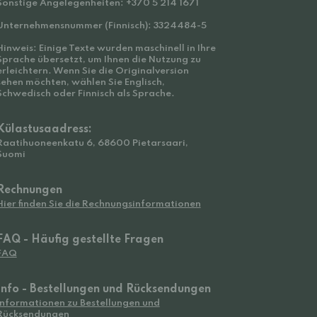
Sonstige Angelegenheiten: +370 5 214 1671
Unternehmensnummer (Finnisch): 3324484-5
Hinweis: Einige Texte wurden maschinell in Ihre
Sprache übersetzt, um Ihnen die Nutzung zu
erleichtern. Wenn Sie die Originalversion
sehen möchten, wählen Sie Englisch,
Schwedisch oder Finnisch als Sprache.
Külastusaadress:
Raatihuoneenkatu 6, 68600 Pietarsaari,
Suomi
Rechnungen
Hier finden Sie die Rechnungsinformationen
FAQ - Häufig gestellte Fragen
FAQ
Info - Bestellungen und Rücksendungen
Informationen zu Bestellungen und
Rücksendungen