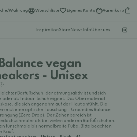
ache/Währung
Wunschliste
Eigenes Konto
Warenkorb
Inspiration
Store
News
Info
Über uns
Balance vegan
neakers - Unisex
 leichter Barfußschuh, der atmungsaktiv ist und sich
 oder als Indoor-Schuh eignet. Das Obermaterial
kose, die sich angenehm auf der Haut anfühlt. Die
rse ist eine optische Täuschung – Groundies Balance
prengung (Zero Drop). Der Zehenbereich ist
 jedoch schmaler als bei vielen anderen Barfußschuhen.
en für schmale bis normalbreite Füße. Bitte beachten
m Kauf.