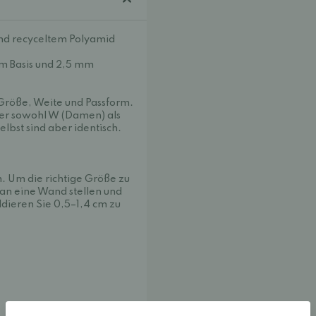
und recyceltem Polyamid
m Basis und 2,5 mm
Größe, Weite und Passform.
er sowohl W (Damen) als
lbst sind aber identisch.
. Um die richtige Größe zu
 an eine Wand stellen und
ddieren Sie 0,5–1,4 cm zu