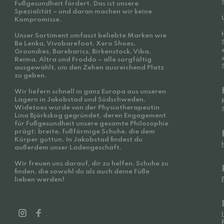
Fußgesundheit fördert. Das ist unsere
Spezialität – und daran machen wir keine
Kompromisse.
Unser Sortiment umfasst beliebte Marken wie
Be Lenka, Vivobarefoot, Xero Shoes,
Groundies, Barebarics, Birkenstock, Viba,
Reima, Altra und Froddo – alle sorgfältig
ausgewählt, um den Zehen ausreichend Platz
zu geben.
Wir liefern schnell in ganz Europa aus unseren
Lagern in Jakobstad und Südschweden.
Widetoes wurde von der Physiotherapeutin
Lina Björkskog gegründet, deren Engagement
für Fußgesundheit unsere gesamte Philosophie
prägt: breite, fußförmige Schuhe, die dem
Körper guttun. In Jakobstad findest du
außerdem unser Ladengeschäft.
Wir freuen uns darauf, dir zu helfen, Schuhe zu
finden, die sowohl du als auch deine Füße
lieben werden!