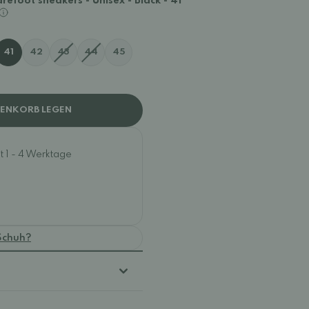
efoot sneakers - Unisex - Black - 41
41
42
43
44
45
RENKORB LEGEN
t 1 - 4 Werktage
Schuh?