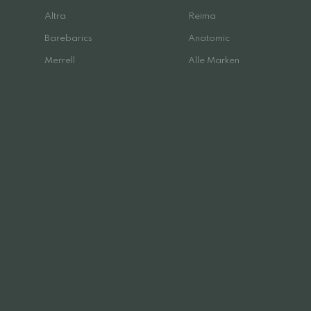
Altra
Reima
Barebarics
Anatomic
Merrell
Alle Marken