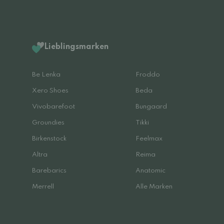
Lieblingsmarken
Be Lenka
Froddo
Xero Shoes
Beda
Vivobarefoot
Bungaard
Groundies
Tikki
Birkenstock
Feelmax
Altra
Reima
Barebarics
Anatomic
Merrell
Alle Marken