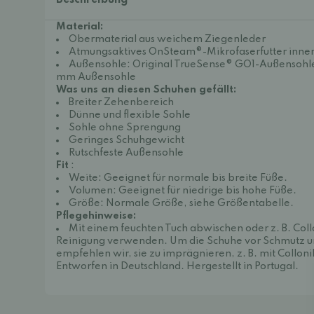
Beschreibung
Material:
Obermaterial aus weichem Ziegenleder
Atmungsaktives OnSteam®-Mikrofaserfutter inne
Außensohle: Original TrueSense® GO1-Außensohle
mm Außensohle
Was uns an diesen Schuhen gefällt:
Breiter Zehenbereich
Dünne und flexible Sohle
Sohle ohne Sprengung
Geringes Schuhgewicht
Rutschfeste Außensohle
Fit
:
Weite: Geeignet für normale bis breite Füße.
Volumen: Geeignet für niedrige bis hohe Füße.
Größe: Normale Größe, siehe Größentabelle.
Pflegehinweise:
Mit einem feuchten Tuch abwischen oder z. B.
Coll
Reinigung verwenden. Um die Schuhe vor Schmutz un
empfehlen wir, sie zu imprägnieren, z. B. mit
Colloni
Entworfen in Deutschland. Hergestellt in Portugal.