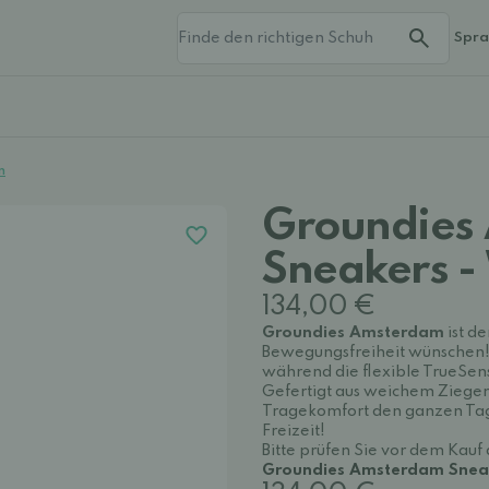
Spr
n
Groundies
Sneakers 
134,00 €
Groundies Amsterdam
ist d
Bewegungsfreiheit wünschen! D
während die flexible TrueSe
Gefertigt aus weichem Ziegen
Tragekomfort den ganzen Tag. E
Freizeit!
Bitte prüfen Sie vor dem Kauf
Groundies Amsterdam Sneak