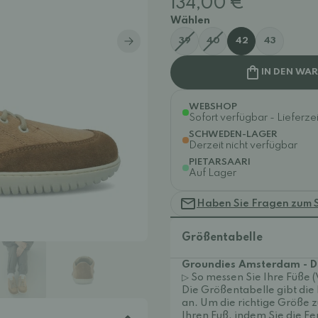
134,00 €
Wählen
39
40
42
43
IN DEN WA
WEBSHOP
Sofort verfügbar - Lieferzei
SCHWEDEN-LAGER
Derzeit nicht verfügbar
PIETARSAARI
Auf Lager
Haben Sie Fragen zum 
Größentabelle
Groundies Amsterdam - 
▷ So messen Sie Ihre Füße 
Die Größentabelle gibt di
an. Um die richtige Größe z
Ihren Fuß, indem Sie die Fe