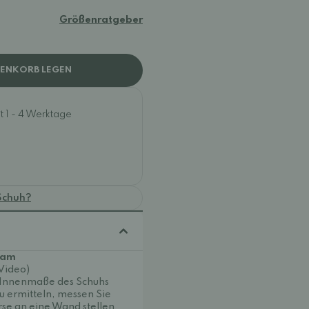
Größenratgeber
RENKORB LEGEN
t 1 - 4 Werktage
Schuh?
Dam
(Video)
e Innenmaße des Schuhs
u ermitteln, messen Sie
rse an eine Wand stellen