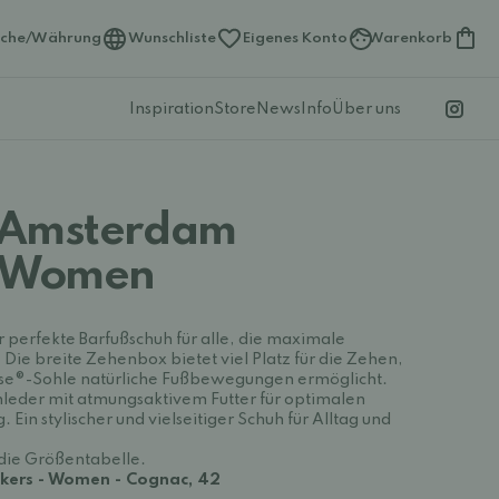
ache/Währung
Wunschliste
Eigenes Konto
Warenkorb
Inspiration
Store
News
Info
Über uns
 Amsterdam
- Women
er perfekte Barfußschuh für alle, die maximale
ie breite Zehenbox bietet viel Platz für die Zehen,
nse®-Sohle natürliche Fußbewegungen ermöglicht.
leder mit atmungsaktivem Futter für optimalen
in stylischer und vielseitiger Schuh für Alltag und
 die Größentabelle.
ers - Women - Cognac, 42