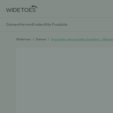
Damen
Herren
Kinder
Alle Produkte
Widetoes
/
Damen
/
Groundies Amsterdam Sneakers - Wome