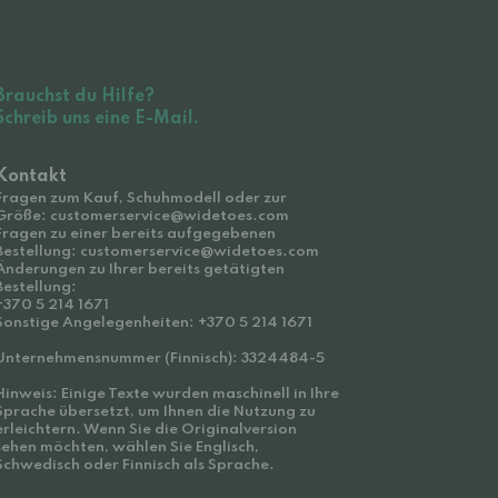
Brauchst du Hilfe?
Schreib uns eine E-Mail.
Kontakt
Fragen zum Kauf, Schuhmodell oder zur
Größe: customerservice@widetoes.com
Fragen zu einer bereits aufgegebenen
Bestellung: customerservice@widetoes.com
Änderungen zu Ihrer bereits getätigten
Bestellung:
+370 5 214 1671
Sonstige Angelegenheiten: +370 5 214 1671
Unternehmensnummer (Finnisch): 3324484-5
Hinweis: Einige Texte wurden maschinell in Ihre
Sprache übersetzt, um Ihnen die Nutzung zu
erleichtern. Wenn Sie die Originalversion
sehen möchten, wählen Sie Englisch,
Schwedisch oder Finnisch als Sprache.