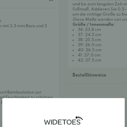
und bis zum längsten Zeh me
Fußmaß. Addieren Sie 0,5–
um die richtige Größe zu fi
Diese Maße werden von uns
n
Größe / Innenmaße:
 mit 3,3 mm Basis und 3
36: 23,8 cm
37: 24,5 cm
38: 25,5 cm
39: 26,0 cm
40: 26,5 cm
41: 27,0 cm
42: 27,5 cm
Bestellhinweise
onil Bambuslotion
zur
d Feuchtigkeit zu schützen,
l Bio-Überzug.