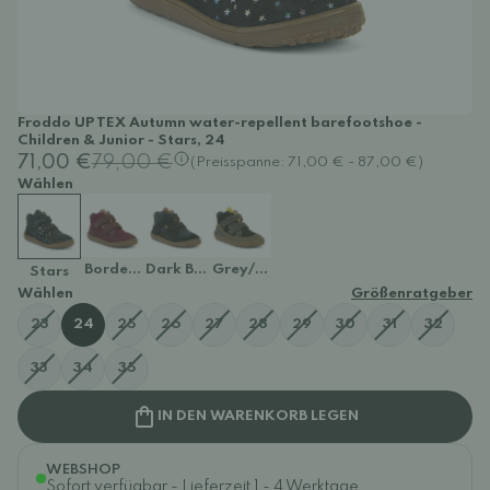
Froddo UP TEX Autumn water-repellent barefootshoe -
Children & Junior - Stars, 24
71,00 €
79,00 €
(Preisspanne: 71,00 € - 87,00 €)
Wählen
Bordeaux
Dark Blue
Grey/Black
Stars
Wählen
Größenratgeber
23
24
25
26
27
28
29
30
31
32
33
34
35
IN DEN WARENKORB LEGEN
WEBSHOP
Sofort verfügbar - Lieferzeit 1 - 4 Werktage