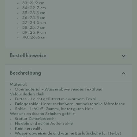
33: 21.9 cm
34: 22.7 cm
35: 23.3 cm
36: 23.8 cm
37: 24.5 cm
38: 25.3 cm
39: 25.9 cm
40: 26.6 cm
Bestellhinweise
Beschreibung
Material:
Obermaterial – Wasserabweisendes Textil und
Velourslederschuh
Futter – Leicht gefüttert mit warmem Textil
Einlegesohle: Herausnehmbare, antibakterielle Mikrofaser
Sohle – Lifolit®, Gummi, bietet guten Halt
Was uns an diesen Schuhen gefällt:
Breiter Zehenbereich
Flexible und dünne Außensohle
Kein Fersenlift
Wasserabweisende und warme Barfußschuhe für Herbst