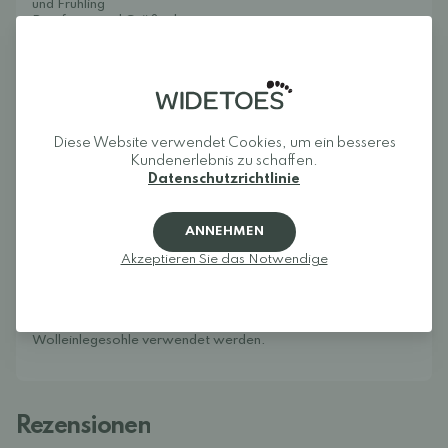
und Frühling
Passform- und Größenberatung:
Geeignet für normale bis breite Füße
Geeignet für normale bis große Füße – doppelter
Klettverschluss für optimalen Sitz
Fällt etwas größer aus – bitte beachten Sie die
Größentabelle unten.
Pflegehinweise:
Mit einem feuchten Tuch abwischen. Wir empfehlen, die
Diese Website verwendet Cookies, um ein besseres
Schuhe vor dem ersten Tragen und anschließend regelmäßig
Kundenerlebnis zu schaffen.
mit
Collonil Protect & Care Spray
zu behandeln, um ihre
Datenschutzrichtlinie
wasserabweisenden Eigenschaften zu erhalten.
Die Froddo UP TEX Autumn
sind beliebte Barfußschuhe, die
den Füßen natürliche Bewegungsfreiheit ermöglichen. Die
breite Zehenbox bietet den Zehen viel Platz, und die flexible
ANNEHMEN
Sohle fördert die Feinmotorik und unterstützt optimale
Akzeptieren Sie das Notwendige
Bedingungen für Balance und Motorik beim Spielen. Die
profilierte Außensohle sorgt für guten Halt auf allen
Untergründen. Zudem sind die Froddo UP TEX Autumn
wasserabweisend und somit für jedes Wetter geeignet. Für
warme Füße bis zum ersten Schnee kann eine
Wolleinlegesohle
verwendet werden.
Rezensionen