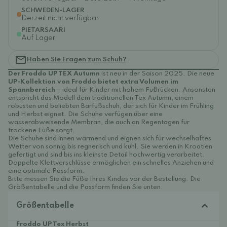
SCHWEDEN-LAGER
Derzeit nicht verfügbar
PIETARSAARI
Auf Lager
Haben Sie Fragen zum Schuh?
Der Froddo UP TEX Autumn
ist neu in der Saison 2025. Die neue
UP-Kollektion von Froddo bietet extra Volumen im
Spannbereich
– ideal für Kinder mit hohem Fußrücken. Ansonsten
entspricht das Modell dem traditionellen Tex Autumn, einem
robusten und beliebten Barfußschuh, der sich für Kinder im Frühling
und Herbst eignet. Die Schuhe verfügen über eine
wasserabweisende Membran, die auch an Regentagen für
trockene Füße sorgt.
Die Schuhe sind innen wärmend und eignen sich für wechselhaftes
Wetter von sonnig bis regnerisch und kühl. Sie werden in Kroatien
gefertigt und sind bis ins kleinste Detail hochwertig verarbeitet.
Doppelte Klettverschlüsse ermöglichen ein schnelles Anziehen und
eine optimale Passform.
Bitte messen Sie die Füße Ihres Kindes vor der Bestellung. Die
Größentabelle und die Passform finden Sie unten.
Größentabelle
Froddo UP Tex Herbst