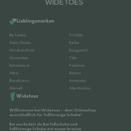
Lieblingsmarken
Be Lenka
Froddo
Xero Shoes
Beda
Vivobarefoot
Bungaard
Groundies
Tikki
Birkenstock
Feelmax
Altra
Reima
Barebarics
Anatomic
Merrell
Alle Marken
Widetoes
Willkommen bei Widetoes – dem Onlineshop
ausschließlich für fußförmige Schuhe!
Bei uns findest du Barfußschuhe und
fußförmige Schuhe mit einem breiten