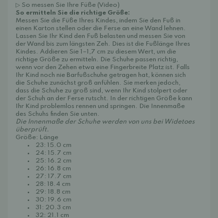
▷ So messen Sie Ihre Füße (Video)
So ermitteln Sie die richtige Größe:
Messen Sie die Füße Ihres Kindes, indem Sie den Fuß in
einen Karton stellen oder die Ferse an eine Wand lehnen.
Lassen Sie Ihr Kind den Fuß belasten und messen Sie von
der Wand bis zum längsten Zeh. Dies ist die Fußlänge Ihres
Kindes. Addieren Sie 1–1,7 cm zu diesem Wert, um die
richtige Größe zu ermitteln. Die Schuhe passen richtig,
wenn vor den Zehen etwa eine Fingerbreite Platz ist. Falls
Ihr Kind noch nie Barfußschuhe getragen hat, können sich
die Schuhe zunächst groß anfühlen. Sie merken jedoch,
dass die Schuhe zu groß sind, wenn Ihr Kind stolpert oder
der Schuh an der Ferse rutscht. In der richtigen Größe kann
Ihr Kind problemlos rennen und springen. Die Innenmaße
des Schuhs finden Sie unten.
Die Innenmaße der Schuhe werden von uns bei Widetoes
überprüft.
Größe: Länge
23: 15.0 cm
24: 15.7 cm
25: 16.2 cm
26: 16.8 cm
27: 17.7 cm
28: 18.4 cm
29: 18.8 cm
30: 19.6 cm
31: 20.3 cm
32: 21.1 cm