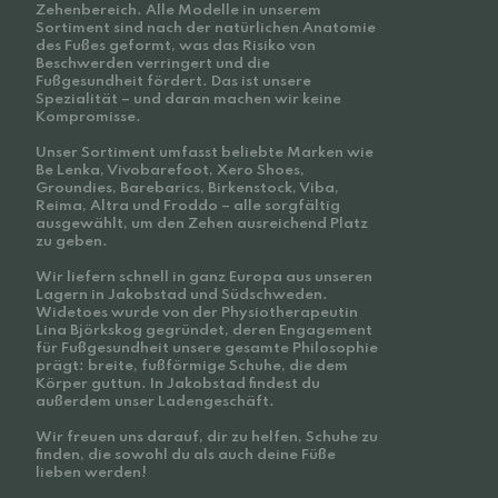
Zehenbereich. Alle Modelle in unserem
Sortiment sind nach der natürlichen Anatomie
des Fußes geformt, was das Risiko von
Beschwerden verringert und die
Fußgesundheit fördert. Das ist unsere
Spezialität – und daran machen wir keine
Kompromisse.
Unser Sortiment umfasst beliebte Marken wie
Be Lenka, Vivobarefoot, Xero Shoes,
Groundies, Barebarics, Birkenstock, Viba,
Reima, Altra und Froddo – alle sorgfältig
ausgewählt, um den Zehen ausreichend Platz
zu geben.
Wir liefern schnell in ganz Europa aus unseren
Lagern in Jakobstad und Südschweden.
Widetoes wurde von der Physiotherapeutin
Lina Björkskog gegründet, deren Engagement
für Fußgesundheit unsere gesamte Philosophie
prägt: breite, fußförmige Schuhe, die dem
Körper guttun. In Jakobstad findest du
außerdem unser Ladengeschäft.
Wir freuen uns darauf, dir zu helfen, Schuhe zu
finden, die sowohl du als auch deine Füße
lieben werden!