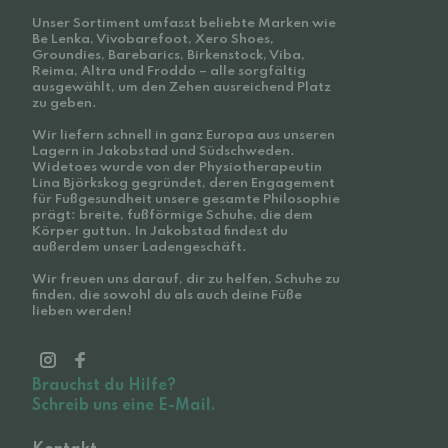
Unser Sortiment umfasst beliebte Marken wie
Be Lenka, Vivobarefoot, Xero Shoes,
Groundies, Barebarics, Birkenstock, Viba,
Reima, Altra und Froddo – alle sorgfältig
ausgewählt, um den Zehen ausreichend Platz
zu geben.
Wir liefern schnell in ganz Europa aus unseren
Lagern in Jakobstad und Südschweden.
Widetoes wurde von der Physiotherapeutin
Lina Björkskog gegründet, deren Engagement
für Fußgesundheit unsere gesamte Philosophie
prägt: breite, fußförmige Schuhe, die dem
Körper guttun. In Jakobstad findest du
außerdem unser Ladengeschäft.
Wir freuen uns darauf, dir zu helfen, Schuhe zu
finden, die sowohl du als auch deine Füße
lieben werden!
Brauchst du Hilfe?
Schreib uns eine E-Mail.