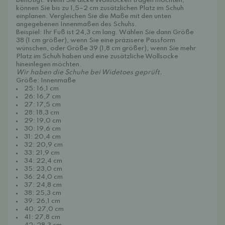
benötigt. Wenn Sie dicke Wollsocken tragen möchten,
können Sie bis zu 1,5–2 cm zusätzlichen Platz im Schuh
einplanen. Vergleichen Sie die Maße mit den unten
angegebenen Innenmaßen des Schuhs.
Beispiel: Ihr Fuß ist 24,3 cm lang. Wählen Sie dann Größe
38 (1 cm größer), wenn Sie eine präzisere Passform
wünschen, oder Größe 39 (1,8 cm größer), wenn Sie mehr
Platz im Schuh haben und eine zusätzliche Wollsocke
hineinlegen möchten.
Wir haben die Schuhe bei Widetoes geprüft.
Größe: Innenmaße
25: 16,1 cm
26: 16,7 cm
27: 17,5 cm
28: 18,3 cm
29: 19,0 cm
30: 19,6 cm
31: 20,4 cm
32: 20,9 cm
33: 21,9 cm
34: 22,4 cm
35: 23,0 cm
36: 24,0 cm
37: 24,8 cm
38: 25,3 cm
39: 26,1 cm
40: 27,0 cm
41: 27,8 cm