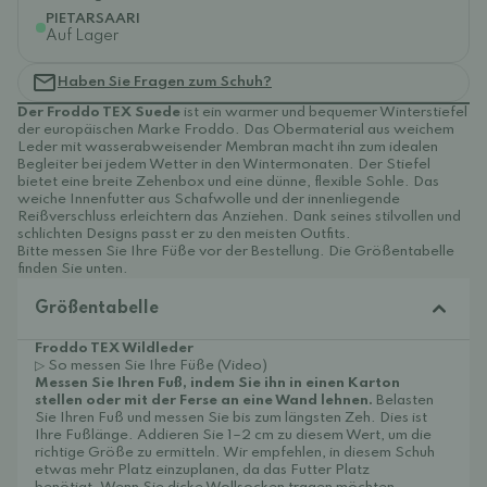
PIETARSAARI
Auf Lager
Haben Sie Fragen zum Schuh?
Der Froddo TEX Suede
ist ein warmer und bequemer Winterstiefel
der europäischen Marke Froddo. Das Obermaterial aus weichem
Leder mit wasserabweisender Membran macht ihn zum idealen
Begleiter bei jedem Wetter in den Wintermonaten. Der Stiefel
bietet eine breite Zehenbox und eine dünne, flexible Sohle. Das
weiche Innenfutter aus Schafwolle und der innenliegende
Reißverschluss erleichtern das Anziehen. Dank seines stilvollen und
schlichten Designs passt er zu den meisten Outfits.
Bitte messen Sie Ihre Füße vor der Bestellung. Die Größentabelle
finden Sie unten.
Größentabelle
Froddo TEX Wildleder
▷ So messen Sie Ihre Füße (Video)
Messen Sie Ihren Fuß, indem Sie ihn in einen Karton
stellen oder mit der Ferse an eine Wand lehnen.
Belasten
Sie Ihren Fuß und messen Sie bis zum längsten Zeh. Dies ist
Ihre Fußlänge. Addieren Sie 1–2 cm zu diesem Wert, um die
richtige Größe zu ermitteln. Wir empfehlen, in diesem Schuh
etwas mehr Platz einzuplanen, da das Futter Platz