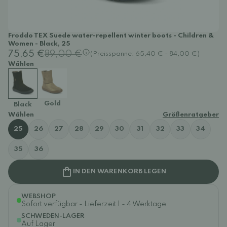
Froddo TEX Suede water-repellent winter boots - Children &
Women - Black, 25
75,65 €
89,00 €
(Preisspanne: 65,40 € - 84,00 €)
Wählen
Gold
Black
Wählen
Größenratgeber
25
26
27
28
29
30
31
32
33
34
35
36
IN DEN WARENKORB LEGEN
WEBSHOP
Sofort verfügbar - Lieferzeit 1 - 4 Werktage
SCHWEDEN-LAGER
Auf Lager