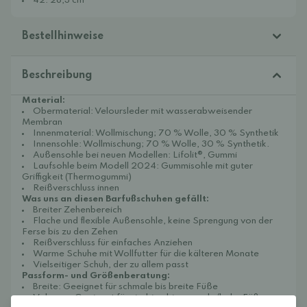
42: 28,3 cm
Bestellhinweise
Beschreibung
Material:
Obermaterial: Veloursleder mit wasserabweisender
Membran
Innenmaterial: Wollmischung; 70 % Wolle, 30 % Synthetik
Innensohle: Wollmischung; 70 % Wolle, 30 % Synthetik.
Außensohle bei neuen Modellen:
Lifolit®, Gummi
Laufsohle beim Modell 2024: Gummisohle mit guter
Griffigkeit (Thermogummi)
Reißverschluss innen
Was uns an diesen Barfußschuhen gefällt:
Breiter Zehenbereich
Flache und flexible Außensohle, keine Sprengung von der
Ferse bis zu den Zehen
Reißverschluss für einfaches Anziehen
Warme Schuhe mit Wollfutter für die kälteren Monate
Vielseitiger Schuh, der zu allem passt
Passform- und Größenberatung:
Breite: Geeignet für schmale bis breite Füße
Volumen: Geeignet für niedrige bis normale/hohe Füße.