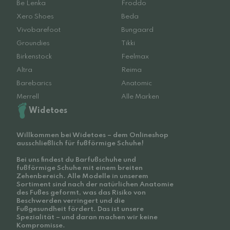
Be Lenka
Froddo
Xero Shoes
Beda
Vivobarefoot
Bungaard
Groundies
Tikki
Birkenstock
Feelmax
Altra
Reima
Barebarics
Anatomic
Merrell
Alle Marken
Widetoes
Willkommen bei Widetoes – dem Onlineshop
ausschließlich für fußförmige Schuhe!
Bei uns findest du Barfußschuhe und
fußförmige Schuhe mit einem breiten
Zehenbereich. Alle Modelle in unserem
Sortiment sind nach der natürlichen Anatomie
des Fußes geformt, was das Risiko von
Beschwerden verringert und die
Fußgesundheit fördert. Das ist unsere
Spezialität – und daran machen wir keine
Kompromisse.