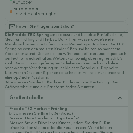
Auf Lager
PIETARSAARI
Derzeit nicht verfügbar
Haben Sie Fragen zum Schuh?
Die Froddo TEX Spring
sind robuste und beliebte Barfußschuhe,
ideal für Frühling und Herbst. Dank ihrer wasserabweisenden
Membran bleiben die Füße auch an Regentagen trocken. Die TEX
Spring passen den meisten Kinderfüßen und halten so manchem
Abenteuer stand! Sie sind innen wärmend gefüttert und eignen sich
perfekt für wechselhaftes Wetter, von sonnig über regnerisch bis
kühl. Die in Europa gefertigten Schuhe zeichnen sich durch ihre
hochwertige Verarbeitung bis ins kleinste Detail aus. Doppelte
Klettverschlüsse ermöglichen ein schnelles An- und Ausziehen und
eine optimale Passform.
Bitte messen Sie die Füße Ihres Kindes vor der Bestellung. Die
Größentabelle und die Passform finden Sie unten.
Größentabelle
Froddo TEX Herbst + Frühling
▷ So messen Sie Ihre Füße (Video)
So ermitteln Sie die richtige Größe:
Messen Sie die Füße Ihres Kindes, indem Sie den Fuß in
einen Karton stellen oder die Ferse an eine Wand lehnen.
Lassen Sie Ihr Kind den Fuß belasten und messen Sie von