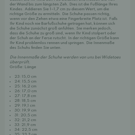
der Wand bis zum längsten Zeh. Dies ist die Fußlänge Ihres
Kindes. Addieren Sie 1–1,7 cm zu diesem Wert, um die
richtige Größe zu ermitteln. Die Schuhe passen richtig,
wenn vor den Zehen etwa eine Fingerbreite Platz ist. Falls
Ihr Kind noch nie Barfußschuhe getragen hat, können sich
die Schuhe zunächst groß anfühlen. Sie merken jedoch,
dass die Schuhe zu groß sind, wenn Ihr Kind stolpert oder
der Schuh an der Ferse rutscht. In der richtigen Größe kann
Ihr Kind problemlos rennen und springen. Die Innenmaße
des Schuhs finden Sie unten.
Die Innenmaße der Schuhe werden von uns bei Widetoes
überprüft.
Größe: Länge
23: 15,0 cm
24: 15,5 cm
25: 16,2 cm
26: 17,0 cm
27: 17,8 cm
28: 18,5 cm
29: 19,1 cm
30: 19,9 cm
31: 20,5 cm
32: 21,2 cm
33: 21,9 cm
34: 22,5 cm
35: 23,3 cm