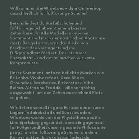
Willkommen bei Widetoes – dem Onlineshop
ausschließlich für fußförmige Schuhe!
Bei uns findest du Barfußschuhe und
fußförmige Schuhe mit einem breiten
Zehenbereich. Alle Modelle in unserem
Sortiment sind nach der natürlichen Anatomie
des Fußes geformt, was das Risiko von
Beschwerden verringert und die
Fußgesundheit fördert. Das ist unsere
Spezialität – und daran machen wir keine
Kompromisse.
Unser Sortiment umfasst beliebte Marken wie
Be Lenka, Vivobarefoot, Xero Shoes,
Groundies, Barebarics, Birkenstock, Viba,
Reima, Altra und Froddo – alle sorgfältig
ausgewählt, um den Zehen ausreichend Platz
zu geben.
Wir liefern schnell in ganz Europa aus unseren
Lagern in Jakobstad und Südschweden.
Widetoes wurde von der Physiotherapeutin
Lina Björkskog gegründet, deren Engagement
für Fußgesundheit unsere gesamte Philosophie
prägt: breite, fußförmige Schuhe, die dem
Körper guttun. In Jakobstad findest du