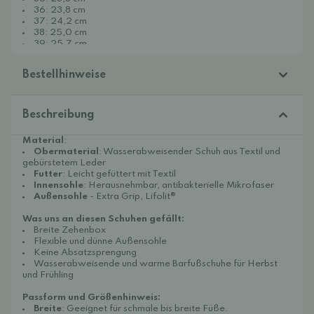
36: 23,8 cm
37: 24,2 cm
38: 25,0 cm
39: 25,7 cm
40: 26,7 cm
Bestellhinweise
Beschreibung
Material
:
Obermaterial
: Wasserabweisender Schuh aus Textil und
gebürstetem Leder
Futter
: Leicht gefüttert mit Textil
Innensohle
: Herausnehmbar, antibakterielle Mikrofaser
Außensohle
- Extra Grip, Lifolit®
Was uns an diesen Schuhen gefällt:
Breite Zehenbox
Flexible und dünne Außensohle
Keine Absatzsprengung
Wasserabweisende und warme Barfußschuhe für Herbst
und Frühling
Passform und Größenhinweis:
Breite
: Geeignet für schmale bis breite Füße.