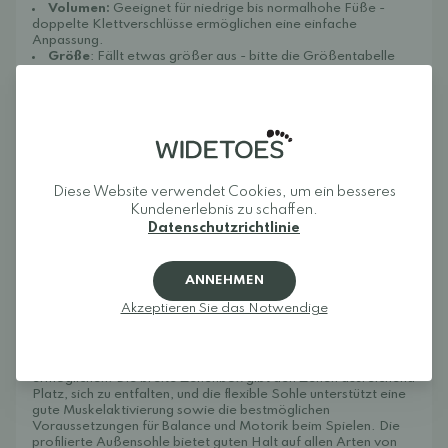
Volumen:
Geeignet für niedrige bis normalhohe Füße -
doppelte Klettverschlüsse ermöglichen eine einfache
Anpassung.
Größe
: Fällt etwas größer aus - bitte die Größentabelle
unten beachten
Gefühl am Fuß:
Greta hat einen 17,9 cm langen Fuß, der normal breit und
normal hoch ist. Sie probiert den Froddo Tex Spring in Größe
29, und er passt gut, mit ausreichend Platz vor den Zehen und
einer Zehenbox, die auch in der Breite viel Raum bietet.
Über dem Fuß sitzt das Modell etwas enger. Die
Klettverschlüsse lassen sich zwar vollständig schließen, dafür
Diese Website verwendet Cookies, um ein besseres
muss jedoch etwas stärker angezogen werden. Das Modell
Kundenerlebnis zu schaffen.
eignet sich daher am besten für Kinder mit niedrigem bis
Datenschutzrichtlinie
normal hohem Fuß.
Pflegehinweise
:
Mit einem feuchten Tuch abwischen. Wir empfehlen, die
ANNEHMEN
Schuhe vor dem ersten Tragen und anschließend regelmäßig
mit einem
wasserabweisenden Spray
zu behandeln, damit ihre
Akzeptieren Sie das Notwendige
wasserabweisenden Eigenschaften erhalten bleiben.
Froddo TEX Spring
sind beliebte Barfußschuhe, die den
Füßen eine natürliche und uneingeschränkte Bewegung
ermöglichen. Die breite Zehenbox gibt den Zehen ausreichend
Platz, sich zu entfalten, und die flexible Sohle unterstützt eine
gute Muskelaktivierung sowie die bestmöglichen
Voraussetzungen für Balance und Motorik beim Spielen. Die
profilierte Außensohle bietet guten Halt auf allen Arten von