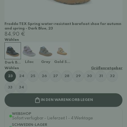
Froddo TEX Spring water-resistant barefoot shoe for autumn
and spring - Dark Blue, 23
84,90 €
Wählen
Lilac
Grey
Gold Shine
Dark Blue
Wählen
Größenratgeber
23
24
25
26
27
28
29
30
31
32
33
34
IN DEN WARENKORB LEGEN
WEBSHOP
Sofort verfügbar - Lieferzeit 1 - 4 Werktage
SCHWEDEN-LAGER