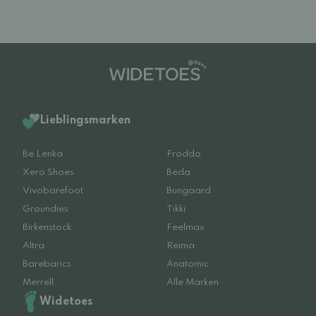
Lieblingsmarken
Be Lenka
Froddo
Xero Shoes
Beda
Vivobarefoot
Bungaard
Groundies
Tikki
Birkenstock
Feelmax
Altra
Reima
Barebarics
Anatomic
Merrell
Alle Marken
Widetoes