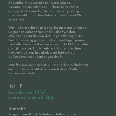
Be Lenka, Vivobarefoot, Xero Shoes,
Groundies, Barebarics, Birkenstock, Viba,
Reima, Altra und Froddo – alle sorgfältig
ausgewählt, um den Zehen ausreichend Platz
zu geben.
Wir liefern schnell in ganz Europa aus unseren
Lagern in Jakobstad und Südschweden.
Widetoes wurde von der Physiotherapeutin
Lina Björkskog gegründet, deren Engagement
für Fußgesundheit unsere gesamte Philosophie
prägt: breite, fußförmige Schuhe, die dem
Körper guttun. In Jakobstad findest du
außerdem unser Ladengeschäft.
Wir freuen uns darauf, dir zu helfen, Schuhe zu
finden, die sowohl du als auch deine Füße
lieben werden!
Brauchst du Hilfe?
Schreib uns eine E-Mail.
Kontakt
Fragen zum Kauf, Schuhmodell oder zur