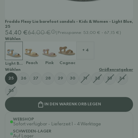
Froddo Flexy Lia barefoot sandals - Kids & Women - Light Blue,
25
54,40 €
64,00 €
(Preisspanne: 53,00 € - 67,15 €)
Wählen
+ 4
Peach
Pink
Cognac
Light Blue
Wählen
Größenratgeber
25
26
27
28
29
30
31
32
33
34
35
IN DEN WARENKORB LEGEN
WEBSHOP
Sofort verfügbar - Lieferzeit 1 - 4 Werktage
SCHWEDEN-LAGER
Auf Lager