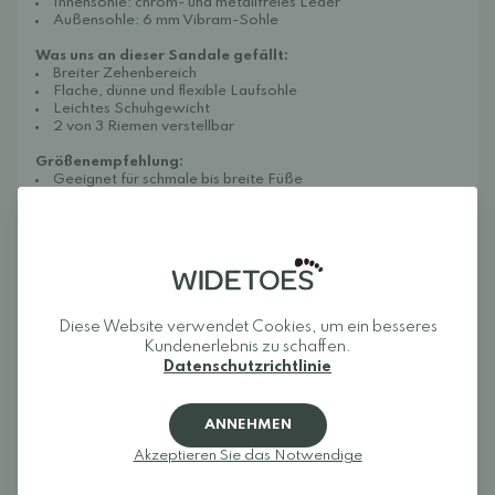
Innensohle: chrom- und metallfreies Leder
Außensohle: 6 mm Vibram-Sohle
Was uns an dieser Sandale gefällt:
Breiter Zehenbereich
Flache, dünne und flexible Laufsohle
Leichtes Schuhgewicht
2 von 3 Riemen verstellbar
Größenempfehlung:
Geeignet für schmale bis breite Füße
Fällt groß aus. Bitte messen Sie Ihren Fuß vor dem Kauf und
beachten Sie die Größentabelle.
Die Flexy Barfußsandale eignet sich für die meisten Anlässe,
sowohl für den Alltag als auch für Partys. Die Innensohle aus
chrom- und metallfreiem Leder ist atmungsaktiv. Die Riemen
an der Vorderseite lassen sich individuell an den Fuß anpassen,
und der Fersenriemen ist komfortabel gepolstert.
Diese Website verwendet Cookies, um ein besseres
Diese Sandalen lassen sich mit einem feuchten Tuch
Kundenerlebnis zu schaffen.
abwischen. Damit das Leder lange weich und schön bleibt,
Datenschutzrichtlinie
empfiehlt sich die Pflege mit einer Creme oder einem Wachs,
beispielsweise
der Bio-Creme von Collonil.
ANNEHMEN
Akzeptieren Sie das Notwendige
Rezensionen