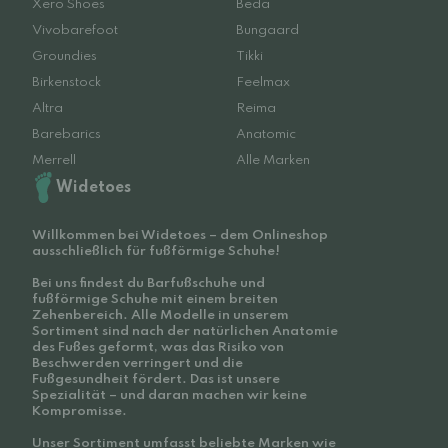
Xero Shoes
Beda
Vivobarefoot
Bungaard
Groundies
Tikki
Birkenstock
Feelmax
Altra
Reima
Barebarics
Anatomic
Merrell
Alle Marken
Widetoes
Willkommen bei Widetoes – dem Onlineshop
ausschließlich für fußförmige Schuhe!
Bei uns findest du Barfußschuhe und
fußförmige Schuhe mit einem breiten
Zehenbereich. Alle Modelle in unserem
Sortiment sind nach der natürlichen Anatomie
des Fußes geformt, was das Risiko von
Beschwerden verringert und die
Fußgesundheit fördert. Das ist unsere
Spezialität – und daran machen wir keine
Kompromisse.
Unser Sortiment umfasst beliebte Marken wie