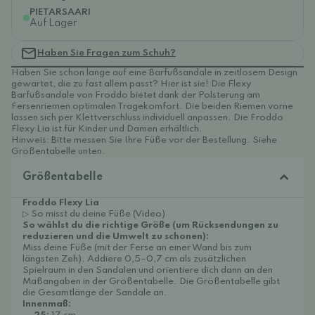
PIETARSAARI
Auf Lager
Haben Sie Fragen zum Schuh?
Haben Sie schon lange auf eine Barfußsandale in zeitlosem Design
gewartet, die zu fast allem passt? Hier ist sie! Die Flexy
Barfußsandale von Froddo bietet dank der Polsterung am
Fersenriemen optimalen Tragekomfort. Die beiden Riemen vorne
lassen sich per Klettverschluss individuell anpassen. Die Froddo
Flexy Lia ist für Kinder und Damen erhältlich.
Hinweis: Bitte messen Sie Ihre Füße vor der Bestellung. Siehe
Größentabelle unten.
Größentabelle
Froddo Flexy Lia
▷ So misst du deine Füße (Video)
So wählst du die richtige Größe (um Rücksendungen zu
reduzieren und die Umwelt zu schonen):
Miss deine Füße (mit der Ferse an einer Wand bis zum
längsten Zeh). Addiere 0,5–0,7 cm als zusätzlichen
Spielraum in den Sandalen und orientiere dich dann an den
Maßangaben in der Größentabelle. Die Größentabelle gibt
die Gesamtlänge der Sandale an.
Innenmaß: