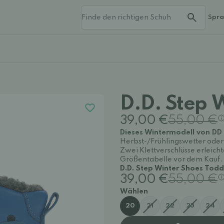
Spr
D.D. Step 
39,00 €
55,00 €
Dieses Wintermodell von DD
Herbst-/Frühlingswetter oder 
Zwei Klettverschlüsse erleich
Größentabelle vor dem Kauf.
D.D. Step Winter Shoes Tod
39,00 €
55,00 €
Wählen
20
21
22
23
24