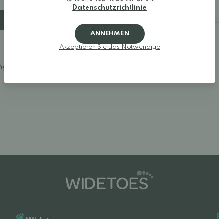
Größe 34: 22,8 cm
Datenschutzrichtlinie
Bestellhinweise
Größe 35: 23,5 cm
Größe 36: 24,2 cm
ANNEHMEN
Akzeptieren Sie das Notwendige
ngen vor.
Melden Sie