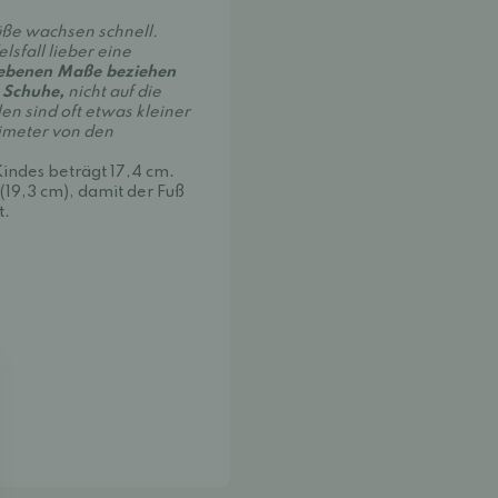
üße wachsen schnell.
sfall lieber eine
ebenen Maße beziehen
 Schuhe,
nicht auf die
en sind oft etwas kleiner
imeter von den
indes beträgt 17,4 cm.
19,3 cm), damit der Fuß
t.