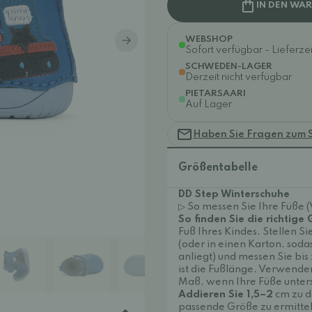
IN DEN WA
WEBSHOP
Sofort verfügbar - Lieferzei
SCHWEDEN-LAGER
Derzeit nicht verfügbar
PIETARSAARI
Auf Lager
Haben Sie Fragen zum 
Größentabelle
DD Step Winterschuhe
▷ So messen Sie Ihre Füße 
So finden Sie die richtige
Fuß Ihres Kindes. Stellen S
(oder in einen Karton, sodas
anliegt) und messen Sie bis
ist die Fußlänge. Verwende
Maß, wenn Ihre Füße unters
Addieren Sie 1,5–2
cm zu d
passende Größe zu ermittel