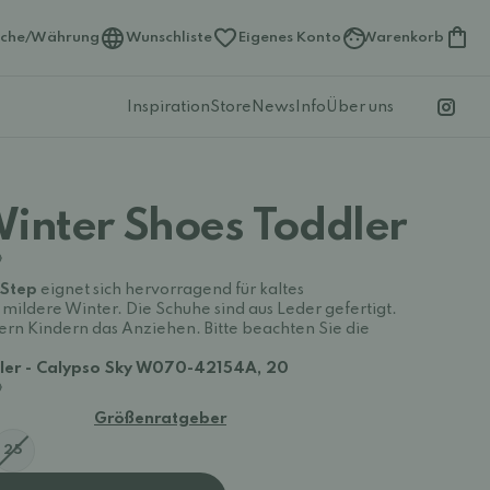
ache/Währung
Wunschliste
Eigenes Konto
Warenkorb
Inspiration
Store
News
Info
Über uns
Winter Shoes Toddler
 Step
eignet sich hervorragend für kaltes
mildere Winter. Die Schuhe sind aus Leder gefertigt.
tern Kindern das Anziehen. Bitte beachten Sie die
dler - Calypso Sky W070-42154A, 20
Größenratgeber
25