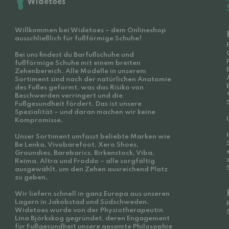
Widetoes
Willkommen bei Widetoes – dem Onlineshop
ausschließlich für fußförmige Schuhe!
Bei uns findest du Barfußschuhe und
fußförmige Schuhe mit einem breiten
Zehenbereich. Alle Modelle in unserem
Sortiment sind nach der natürlichen Anatomie
des Fußes geformt, was das Risiko von
Beschwerden verringert und die
Fußgesundheit fördert. Das ist unsere
Spezialität – und daran machen wir keine
Kompromisse.
Unser Sortiment umfasst beliebte Marken wie
Be Lenka, Vivobarefoot, Xero Shoes,
Groundies, Barebarics, Birkenstock, Viba,
Reima, Altra und Froddo – alle sorgfältig
ausgewählt, um den Zehen ausreichend Platz
zu geben.
Wir liefern schnell in ganz Europa aus unseren
Lagern in Jakobstad und Südschweden.
Widetoes wurde von der Physiotherapeutin
Lina Björkskog gegründet, deren Engagement
für Fußgesundheit unsere gesamte Philosophie