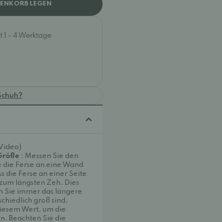
RENKORB LEGEN
t 1 - 4 Werktage
Schuh?
(Video)
 Größe
: Messen Sie den
ie die Ferse an eine Wand
s die Ferse an einer Seite
 zum längsten Zeh. Dies
n Sie immer das längere
chiedlich groß sind.
iesem Wert, um die
n. Beachten Sie die