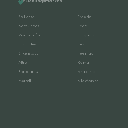
Lieblingsmarken
Be Lenka
Froddo
Xero Shoes
Beda
Vivobarefoot
Bungaard
Groundies
Tikki
Birkenstock
Feelmax
Altra
Reima
Barebarics
Anatomic
Merrell
Alle Marken