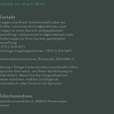
Schreib uns eine E-Mail.
Kontakt
Fragen zum Kauf, Schuhmodell oder zur
Größe: customerservice@widetoes.com
Fragen zu einer bereits aufgegebenen
Bestellung: customerservice@widetoes.com
Änderungen zu Ihrer bereits getätigten
Bestellung:
+370 5 214 1671
Sonstige Angelegenheiten: +370 5 214 1671
Unternehmensnummer (Finnisch): 3324484-5
Hinweis: Einige Texte wurden maschinell in Ihre
Sprache übersetzt, um Ihnen die Nutzung zu
erleichtern. Wenn Sie die Originalversion
sehen möchten, wählen Sie Englisch,
Schwedisch oder Finnisch als Sprache.
Külastusaadress:
Raatihuoneenkatu 6, 68600 Pietarsaari,
Suomi