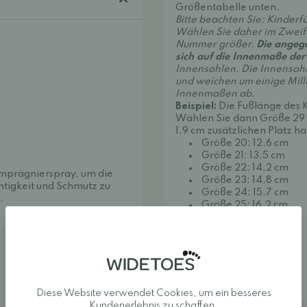
Größentabelle unten.
Bitte beachten Sie: Kinderf
Wählen Sie daher im Zweifel
Nummer größer.
Die angeg
sich auf die Innenmaße der
Innensohlen. Die Innensohl
und weichen um einige Mill
Innenmaßen ab.
Beispiel:
Die Fußlänge des K
Wählen Sie dann Größe 29 (
1,9 cm zusätzlichen Platz ha
Größe 20: 12,6 cm
Größe 21: 13,5 cm
Größe 22: 14,2 cm
Imprägnierspray, um die
Größe 23: 14,8 cm
htigkeit und Schmutz zu
Größe 24: 15,7 cm
.
Größe 25: 16,2 cm
Größe 26: 17,0 cm
Größe 27: 17,7 cm
Größe 28: 18,5 cm
Größe 29: 19,3 cm
Größe 30: 19,9 cm
Größe 31: 20,9 cm
Größe 32: 21,4 cm
Diese Website verwendet Cookies, um ein besseres
Größe 33: 21,9 cm
Kundenerlebnis zu schaffen.