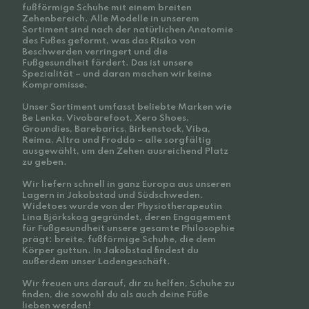
fußförmige Schuhe mit einem breiten
Zehenbereich. Alle Modelle in unserem
Sortiment sind nach der natürlichen Anatomie
des Fußes geformt, was das Risiko von
Beschwerden verringert und die
Fußgesundheit fördert. Das ist unsere
Spezialität – und daran machen wir keine
Kompromisse.
Unser Sortiment umfasst beliebte Marken wie
Be Lenka, Vivobarefoot, Xero Shoes,
Groundies, Barebarics, Birkenstock, Viba,
Reima, Altra und Froddo – alle sorgfältig
ausgewählt, um den Zehen ausreichend Platz
zu geben.
Wir liefern schnell in ganz Europa aus unseren
Lagern in Jakobstad und Südschweden.
Widetoes wurde von der Physiotherapeutin
Lina Björkskog gegründet, deren Engagement
für Fußgesundheit unsere gesamte Philosophie
prägt: breite, fußförmige Schuhe, die dem
Körper guttun. In Jakobstad findest du
außerdem unser Ladengeschäft.
Wir freuen uns darauf, dir zu helfen, Schuhe zu
finden, die sowohl du als auch deine Füße
lieben werden!