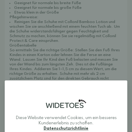
Geeignet für normale bis breite Füße
Geeignet für normale bis große Füße
Etwas klein in der Größe
Pflegehinweise:
Reinigen Sie die Schuhe mit
Collonil Bamboo Lotion
und
wischen Sie sie anschließend mit einem feuchten Tuch ab. Um
die Schuhe widerstandsfähiger gegen Feuchtigkeit und
Schmutz zu machen, können Sie sie regelmäßig mit
Collonil
Protect & Care
einsprühen.
Größentabelle
So ermitteln Sie die richtige Größe: Stellen Sie den Fuß Ihres
Kindes in einen Karton oder lehnen Sie die Ferse an eine
Wand. Lassen Sie Ihr Kind den Fuß belasten und messen Sie
von der Wand bis zum längsten Zeh. Dies ist die Fußlänge
Ihres Kindes. Addieren Sie 1–1,5 cm zu diesem Wert, um die
richtige Größe zu erhalten. Schuhe mit mehr als 2 cm
zusätzlichem Platz sind für den direkten Gebrauch nicht
empfehlenswert. Die Innenmaße des Schuhs finden Sie unten.
Größe / Innensohlenlänge cm
20: 12,5 cm
21: 13,3 cm
22: 13,7 cm
23: 14,5 cm
24: 15,0 cm
25: 15,7 cm
Diese Website verwendet Cookies, um ein besseres
DD Step Schuhe werden von einem erfahrenen ungarischen
Kundenerlebnis zu schaffen.
Schuhhersteller gefertigt. Die Schuhe werden in China
Datenschutzrichtlinie
hergestellt.