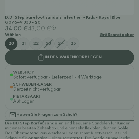
D.D. Step barefoot sandals in leather - Kids - Royal Blue
G076-41333 - 20
34,00 €
43,00 €
Wählen
Größenratgeber
20
21
22
23
24
25
IN DEN WARENKORB LEGEN
WEBSHOP
Sofort verfügbar - Lieferzeit 1 - 4 Werktage
SCHWEDEN-LAGER
Derzeit nicht verfügbar
PIETARSAARI
Auf Lager
Haben Sie Fragen zum Schuh?
Die DD Step Barfußsandalen
sind bequeme Sandalen für Kinder
mit einer breiten Zehenbox und einer sehr flexiblen, dünnen Sohle.
Das Obermaterial aus weichem Leder ist mit Klettverschluss und
Schnalle für optimalen Halt ausgestattet. Die Sandalen sind leicht