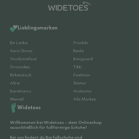
Lieblingsmarken
Be Lenka
Froddo
Xero Shoes
Beda
Vivobarefoot
Bungaard
Groundies
Tikki
Birkenstock
Feelmax
Altra
Reima
Barebarics
Anatomic
Merrell
Alle Marken
Widetoes
Willkommen bei Widetoes – dem Onlineshop
ausschließlich für fußförmige Schuhe!
Bei uns findest du Barfußschuhe und