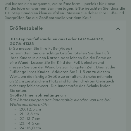
und bieten eine bequeme, weite Passform – perfekt für kleine
Kinderfüße an warmen Sommertagen. Bitte beachten Sie, dass die
DD Step Sandalen klein ausfallen. Messen Sie daher Ihre Füße und
überprüfen Sie die Größentabelle vor dem Kauf.
Größentabelle
DD Step Barfußsandalen aus Leder G076-41876,
G076-41333
▷ So messen Sie Ihre Füße (Video)
So ermitteln Sie die richtige Größe: Stellen Sie den Fuß
Ihres Kindes in einen Karton oder lehnen Sie die Ferse an
eine Wand. Lassen Sie Ihr Kind den Fuß belasten und
messen Sie von der Wand bis zum längsten Zeh. Dies ist die
Fußlänge Ihres Kindes. Addieren Sie 1–1,5 cm zu diesem
Wert, um die richtige Größe zu erhalten. Schuhe mit mehr
als 2 cm zusätzlichem Platz sind für den direkten Gebrauch
nicht empfehlenswert. Die Innenmaße des Schuhs finden
Sie unten.
Größe / Innensohlenlänge cm
Die Abmessungen der Innensohle werden von uns bei
Widetoes überprüft:
20: 12,5 cm
21: 13,3 cm
22: 13,7 cm
23: 14,5 cm
24: 15,0 cm