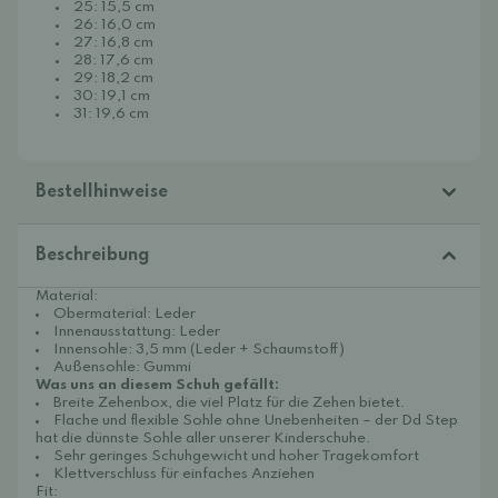
25: 15,5 cm
26: 16,0 cm
27: 16,8 cm
28: 17,6 cm
29: 18,2 cm
30: 19,1 cm
31: 19,6 cm
Bestellhinweise
Beschreibung
Material:
Obermaterial: Leder
Innenausstattung: Leder
Innensohle: 3,5 mm (Leder + Schaumstoff)
Außensohle: Gummi
Was uns an diesem Schuh gefällt:
Breite Zehenbox, die viel Platz für die Zehen bietet.
Flache und flexible Sohle ohne Unebenheiten – der Dd Step
hat die dünnste Sohle aller unserer Kinderschuhe.
Sehr geringes Schuhgewicht und hoher Tragekomfort
Klettverschluss für einfaches Anziehen
Fit: