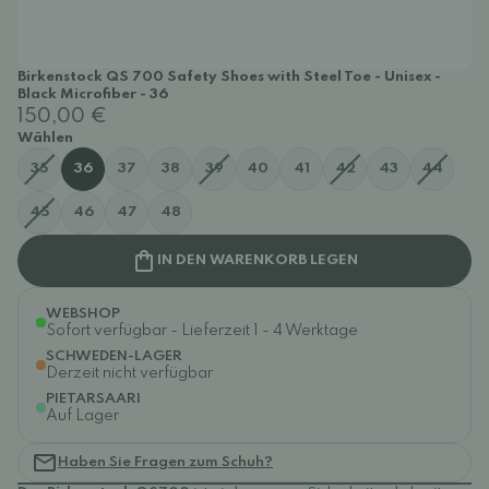
Birkenstock QS 700 Safety Shoes with Steel Toe - Unisex -
Black Microfiber - 36
150,00 €
Wählen
35
36
37
38
39
40
41
42
43
44
45
46
47
48
IN DEN WARENKORB LEGEN
WEBSHOP
Sofort verfügbar - Lieferzeit 1 - 4 Werktage
SCHWEDEN-LAGER
Derzeit nicht verfügbar
PIETARSAARI
Auf Lager
Haben Sie Fragen zum Schuh?