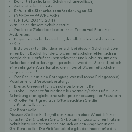
Durchtrittschutz
im Schuh (nichtmetallisch)
Antistatischer Schutz
Erfüllt die Sicherheitsanforderungen S3
(A+FO+E+P+WRU+SR)
(EN ISO 20345:2011)
Was uns an diesem Schuh gefällt:
Die breite Zehenbox bietet Ihren Zehen viel Platz zum
Ausbreiten.
Bequemer Sicherheitsschuh, der alle Sicherheitskriterien
erfüllt.
Bitte beachten Sie, dass es sich bei diesem Schuh nicht um
einen Barfußschuh handelt. Sicherheitsschuhe fühlen sich im
Vergleich zu Barfußschuhen schwerer und klobig an, um den
Sicherheitsanforderungen gerecht zu werden. Sie sind jedoch
eine sehr gute Wahl für alle, die im Beruf Sicherheitsschuhe
tragen müssen!
Der Schuh hat eine Sprengung von null (ohne Einlegesohle).
Passform- und Größenberatung:
Breite: Geeignet für schmale bis breite Füße
Höhe: Geeignet für niedrige bis normale/hohe Füße – die
Schnürung ermöglicht eine sehr gute Anpassung der Passform.
Größe: Fällt groß aus.
Bitte beachten Sie die
Größentabelle unten.
Größentabelle
Messen Sie Ihre Füße (mit der Ferse an einer Wand, bis zum
längsten Zeh). Geben Sie 0,5–1,5 cm für zusätzlichen Platz im
Schuh hinzu und orientieren Sie sich an den Angaben in der
Größentabelle. Die Größentabelle gibt die Innenmaße des