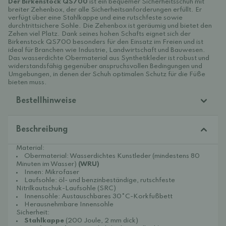
Der Birkenstock QS700
ist ein bequemer Sicherheitsschuh mit
breiter Zehenbox, der alle Sicherheitsanforderungen erfüllt. Er
verfügt über eine Stahlkappe und eine rutschfeste sowie
durchtrittsichere Sohle. Die Zehenbox ist geräumig und bietet den
Zehen viel Platz. Dank seines hohen Schafts eignet sich der
Birkenstock QS700 besonders für den Einsatz im Freien und ist
ideal für Branchen wie Industrie, Landwirtschaft und Bauwesen.
Das wasserdichte Obermaterial aus Synthetikleder ist robust und
widerstandsfähig gegenüber anspruchsvollen Bedingungen und
Umgebungen, in denen der Schuh optimalen Schutz für die Füße
bieten muss.
Bestellhinweise
Beschreibung
Material:
Obermaterial: Wasserdichtes Kunstleder (mindestens 80
Minuten im Wasser)
(WRU)
Innen: Mikrofaser
Laufsohle: öl- und benzinbeständige, rutschfeste
Nitrilkautschuk-Laufsohle (SRC)
Innensohle: Austauschbares 30°C-Korkfußbett
Herausnehmbare Innensohle
Sicherheit:
Stahlkappe
(200 Joule, 2 mm dick)