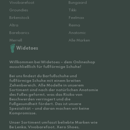
Vivobarefoot
Bungaard
Groundies
Tikki
Birkenstock
Feelmax
Altra
Reima
Barebarics
Anatomic
Merrell
Alle Marken
Widetoes
Willkommen bei Widetoes – dem Onlineshop
ausschließlich für fußförmige Schuhe!
Bei uns findest du Barfußschuhe und
fußförmige Schuhe mit einem breiten
Zehenbereich. Alle Modelle in unserem
Sortiment sind nach der natürlichen Anatomie
des Fußes geformt, was das Risiko von
Beschwerden verringert und die
Fußgesundheit fördert. Das ist unsere
Spezialität – und daran machen wir keine
Kompromisse.
Unser Sortiment umfasst beliebte Marken wie
Be Lenka, Vivobarefoot, Xero Shoes,