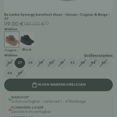
Be Lenka Synergy barefoot shoes - Unisex - Cognac & Beige -
37
119,00 €
149,00 €
Wählen
Black
Cognac & Beige
Wählen
Größenratgeber
36
37
38
39
40
41
42
43
44
45
46
47
IN DEN WARENKORB LEGEN
WEBSHOP
Sofort verfügbar - Lieferzeit 1 - 4 Werktage
SCHWEDEN-LAGER
Derzeit nicht verfügbar