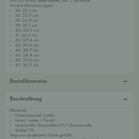
40 (25,9 cm), dann haben Sie 1,1 cm extra.
Innere Abmessungen:
36: 23,1 cm
37: 23,7 cm
38: 24,4 cm
39: 25,1 cm
40: 25,7 cm
41: 26,6 cm
42: 27,4 cm
43: 28,0 cm
44: 28,7 cm
45: 29,4 cm
46: 30,0 cm
47: 30,7 cm
Bestellhinweise
Beschreibung
Material:
Obermaterial: Leder
Innen: Leder + Textil
Innensohle: Recyceltes PU + Baumwolle
Sohle: TR
Was uns an diesem Schuh gefällt: