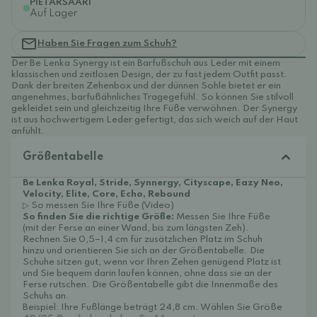
PIETARSAARI
Auf Lager
Haben Sie Fragen zum Schuh?
Der Be Lenka Synergy ist ein Barfußschuh aus Leder mit einem
klassischen und zeitlosen Design, der zu fast jedem Outfit passt.
Dank der breiten Zehenbox und der dünnen Sohle bietet er ein
angenehmes, barfußähnliches Tragegefühl. So können Sie stilvoll
gekleidet sein und gleichzeitig Ihre Füße verwöhnen. Der Synergy
ist aus hochwertigem Leder gefertigt, das sich weich auf der Haut
anfühlt.
Größentabelle
Be Lenka Royal, Stride, Synnergy, Cityscape, Eazy Neo,
Velocity, Elite, Core, Echo, Rebound
▷ So messen Sie Ihre Füße (Video)
So finden Sie die richtige Größe:
Messen Sie Ihre Füße
(mit der Ferse an einer Wand, bis zum längsten Zeh).
Rechnen Sie 0,5–1,4 cm für zusätzlichen Platz im Schuh
hinzu und orientieren Sie sich an der Größentabelle. Die
Schuhe sitzen gut, wenn vor Ihren Zehen genügend Platz ist
und Sie bequem darin laufen können, ohne dass sie an der
Ferse rutschen. Die Größentabelle gibt die Innenmaße des
Schuhs an.
Beispiel: Ihre Fußlänge beträgt 24,8 cm. Wählen Sie Größe