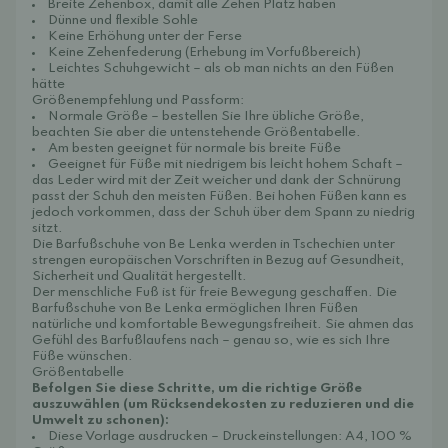
Breite Zehenbox, damit alle Zehen Platz haben
Dünne und flexible Sohle
Keine Erhöhung unter der Ferse
Keine Zehenfederung (Erhebung im Vorfußbereich)
Leichtes Schuhgewicht – als ob man nichts an den Füßen
hätte
Größenempfehlung und Passform:
Normale Größe – bestellen Sie Ihre übliche Größe,
beachten Sie aber die untenstehende Größentabelle.
Am besten geeignet für normale bis breite Füße
Geeignet für Füße mit niedrigem bis leicht hohem Schaft –
das Leder wird mit der Zeit weicher und dank der Schnürung
passt der Schuh den meisten Füßen. Bei hohen Füßen kann es
jedoch vorkommen, dass der Schuh über dem Spann zu niedrig
sitzt.
Die Barfußschuhe von Be Lenka werden in Tschechien unter
strengen europäischen Vorschriften in Bezug auf Gesundheit,
Sicherheit und Qualität hergestellt.
Der menschliche Fuß ist für freie Bewegung geschaffen. Die
Barfußschuhe von Be Lenka ermöglichen Ihren Füßen
natürliche und komfortable Bewegungsfreiheit. Sie ahmen das
Gefühl des Barfußlaufens nach – genau so, wie es sich Ihre
Füße wünschen.
Größentabelle
Befolgen Sie diese Schritte, um die richtige Größe
auszuwählen (um Rücksendekosten zu reduzieren und die
Umwelt zu schonen):
Diese Vorlage
ausdrucken – Druckeinstellungen: A4, 100 %