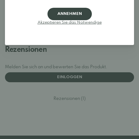
Cover
und
Collonil Organic Care
Schuhart:
Cityschuhe
– entwickelt für den täglichen Gebrauch im
ANNEHMEN
urbanen Umfeld
Akzeptieren Sie das Notwendige
Hergestellt in Vietnam
Rezensionen
Melden Sie sich an und bewerten Sie das Produkt.
EINLOGGEN
Rezensionen (1)