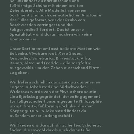
Bei uns findest du Barfußschuhe und
fußförmige Schuhe mit einem breiten
Zehenbereich. Alle Modelle in unserem
Sortiment sind nach der natürlichen Anatomie
des Fußes geformt, was das Risiko von
Beschwerden verringert und die
Fußgesundheit fördert. Das ist unsere
Spezialität – und daran machen wir keine
Kompromisse.
Unser Sortiment umfasst beliebte Marken wie
Be Lenka, Vivobarefoot, Xero Shoes,
Groundies, Barebarics, Birkenstock, Viba,
Reima, Altra und Froddo – alle sorgfältig
ausgewählt, um den Zehen ausreichend Platz
zu geben.
Wir liefern schnell in ganz Europa aus unseren
Lagern in Jakobstad und Südschweden.
Widetoes wurde von der Physiotherapeutin
Lina Björkskog gegründet, deren Engagement
für Fußgesundheit unsere gesamte Philosophie
prägt: breite, fußförmige Schuhe, die dem
Körper guttun. In Jakobstad findest du
außerdem unser Ladengeschäft.
Wir freuen uns darauf, dir zu helfen, Schuhe zu
finden, die sowohl du als auch deine Füße