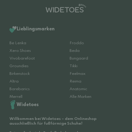
Lieblingsmarken
Be Lenka
Froddo
Xero Shoes
Beda
Vivobarefoot
Bungaard
Groundies
Tikki
Birkenstock
Feelmax
Altra
Reima
Barebarics
Anatomic
Merrell
Alle Marken
Widetoes
Willkommen bei Widetoes – dem Onlineshop
ausschließlich für fußförmige Schuhe!