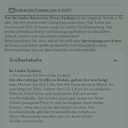
Haben Sie Fragen zum Schuh?
Der Be Lenka Recovery Shoes Sydney
ist ein veganer Sneaker für
alle, die sich etwas mehr Dämpfung wünschen. Die Sohle aus
Gummi und EVA-Schaum
sorgt für sanfte Stoßdämpfung. Die
breite Zehenbox bietet viel Bewegungsfreiheit für die Zehen.
Stilvoll, zeitlos und vielseitig kombinierbar!
Bitte beachten Sie, dass dieses Modell eine
Sprengung von 6 mm
aufweist und daher
nicht
als Barfußschuh klassifiziert wird.
Bitte beachten Sie vor dem Kauf die Größentabelle!
Größentabelle
Be Lenka Sydney
▷ So messen Sie Ihre Füße (Video)
Um die richtige Größe zu finden, gehen Sie wie folgt
vor:
Messen Sie Ihre Füße (mit der Ferse an einer Wand, bis
zum längsten Zeh). Geben Sie 0,5–1,4 cm für zusätzlichen
Platz im Schuh hinzu und orientieren Sie sich an der
Größentabelle. Die Schuhe sitzen gut, wenn vor Ihren
Zehen genügend Platz ist und Sie bequem darin laufen
können, ohne dass sie an der Ferse rutschen. Die
Größentabelle gibt die Innenmaße des Schuhs an.
Diese Messwerte werden von uns kontrolliert.
Größe: Innenmaße