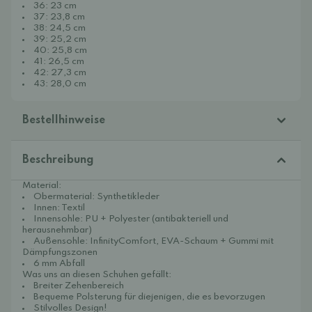
36: 23 cm
37: 23,8 cm
38: 24,5 cm
39: 25,2 cm
40: 25,8 cm
41: 26,5 cm
42: 27,3 cm
43: 28,0 cm
Bestellhinweise
Beschreibung
Material:
Obermaterial: Synthetikleder
Innen: Textil
Innensohle: PU + Polyester (antibakteriell und
herausnehmbar)
Außensohle: InfinityComfort, EVA-Schaum + Gummi mit
Dämpfungszonen
6 mm Abfall
Was uns an diesen Schuhen gefällt:
Breiter Zehenbereich
Bequeme Polsterung für diejenigen, die es bevorzugen
Stilvolles Design!