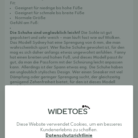
Fit:
Geeignet für niedrige bis hohe Füße
Geeignet für schmale bis breite Füße
Normale Größe
Gefühl am Fuß:
Die Schuhe sind unglaublich leicht!
Die Sohle ist gut
gepolstert und sehr weich – man läuft fast wie auf Wolken.
Das Modell Sydney hat eine Sprengung von 6 mm, die man
wahrscheinlich spürt. Wer flache Schuhe gewohnt ist, für den
mag es sich daher anfangs etwas ungewohnt anfühlen. Fanny
hat einen breiten und hohen Fuß, und dieses Modell passt ihr
gut, da man die Passform mit der Schnürung leicht anpassen
kann. Allerdings ist der Spann etwas eng. Die Schuhe haben
ein unglaublich stylisches Design. Wer einen Sneaker mit viel
Dämpfung oder geringer Sprengung sucht, der gleichzeitig
genügend Zehenfreiheit bietet, für den ist dieses Modell
perfekt!
Pflegehinweise:
Reinigen Sie die Schuhe mit einem feuchten Tuch und lassen
Sie sie anschließend an der Luft trocknen. Wir empfehlen, sie
mit Produkten für Leder und Textilien, wie z. B. Schuhcreme
oder -spray, zu behandeln, um die Materialeigenschaften zu
erhalten und die Schuhe vor Schmutz und Feuchtigkeit zu
schützen.
Diese Website verwendet Cookies, um ein besseres
Schuhputztipp:
Bienenwachs von Kållby Honung
(kann das
Kundenerlebnis zu schaffen.
Leder dunkler machen)
Datenschutzrichtlinie
Tipps zur Pflege und zum Schutzspray:
Collonil Organic