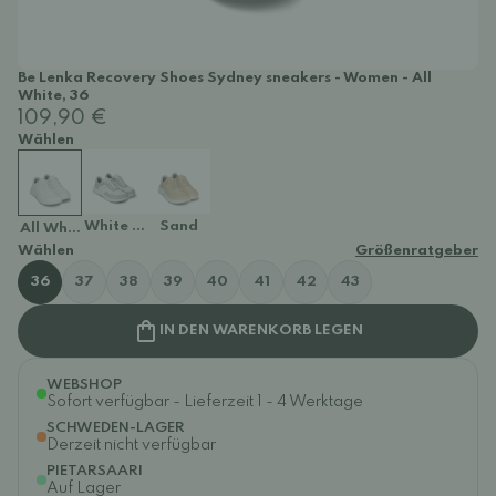
Be Lenka Recovery Shoes Sydney sneakers - Women - All
White, 36
109,90 €
Wählen
White & Light Grey
Sand
All White
Wählen
Größenratgeber
36
37
38
39
40
41
42
43
IN DEN WARENKORB LEGEN
WEBSHOP
Sofort verfügbar - Lieferzeit 1 - 4 Werktage
SCHWEDEN-LAGER
Derzeit nicht verfügbar
PIETARSAARI
Auf Lager