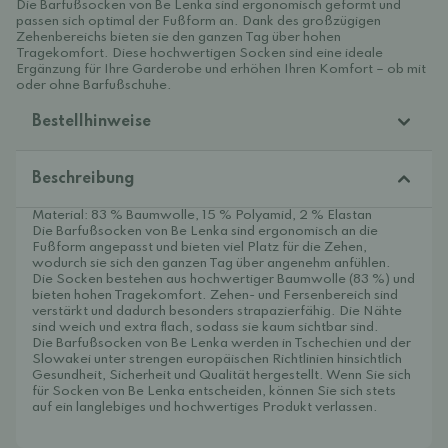
Die Barfußsocken von Be Lenka sind ergonomisch geformt und
passen sich optimal der Fußform an. Dank des großzügigen
Zehenbereichs bieten sie den ganzen Tag über hohen
Tragekomfort. Diese hochwertigen Socken sind eine ideale
Ergänzung für Ihre Garderobe und erhöhen Ihren Komfort – ob mit
oder ohne Barfußschuhe.
Bestellhinweise
Beschreibung
Material: 83 % Baumwolle, 15 % Polyamid, 2 % Elastan
Die Barfußsocken von Be Lenka sind ergonomisch an die
Fußform angepasst und bieten viel Platz für die Zehen,
wodurch sie sich den ganzen Tag über angenehm anfühlen.
Die Socken bestehen aus hochwertiger Baumwolle (83 %) und
bieten hohen Tragekomfort. Zehen- und Fersenbereich sind
verstärkt und dadurch besonders strapazierfähig. Die Nähte
sind weich und extra flach, sodass sie kaum sichtbar sind.
Die Barfußsocken von Be Lenka werden in Tschechien und der
Slowakei unter strengen europäischen Richtlinien hinsichtlich
Gesundheit, Sicherheit und Qualität hergestellt. Wenn Sie sich
für Socken von Be Lenka entscheiden, können Sie sich stets
auf ein langlebiges und hochwertiges Produkt verlassen.