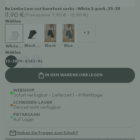
Be Lenka Low-cut barefoot socks - White 3-pack, 35-38
11,90 €
(Preisspanne: 7,90 € - 15,90 €)
Wählen
+ 2
Black 3-pack
Black
Blue
White 3-pack
Wählen
35-38
39-42
43-46
IN DEN WARENKORB LEGEN
WEBSHOP
Sofort verfügbar - Lieferzeit 1 - 4 Werktage
SCHWEDEN-LAGER
Derzeit nicht verfügbar
PIETARSAARI
Auf Lager
Haben Sie Fragen zum Schuh?