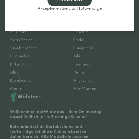
Akzeptieren Sie das Notwendige
Lieblingsmarken
Be Lenka
Froddo
Xero Shoes
Beda
Vivobarefoot
Bungaard
Groundies
Tikki
Birkenstock
Feelmax
Altra
Reima
Barebarics
Anatomic
Merrell
Alle Marken
Widetoes
Willkommen bei Widetoes – dem Onlineshop
ausschließlich für fußförmige Schuhe!
Bei uns findest du Barfußschuhe und
fußförmige Schuhe mit einem breiten
Zehenbereich. Alle Modelle in unserem