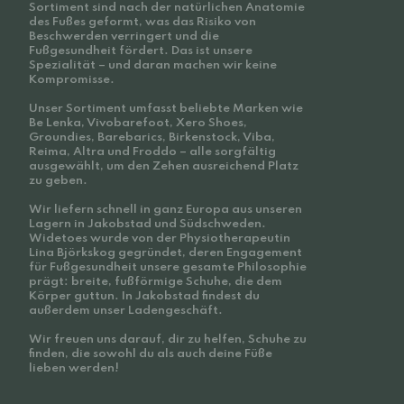
Sortiment sind nach der natürlichen Anatomie
des Fußes geformt, was das Risiko von
Beschwerden verringert und die
Fußgesundheit fördert. Das ist unsere
Spezialität – und daran machen wir keine
Kompromisse.
Unser Sortiment umfasst beliebte Marken wie
Be Lenka, Vivobarefoot, Xero Shoes,
Groundies, Barebarics, Birkenstock, Viba,
Reima, Altra und Froddo – alle sorgfältig
ausgewählt, um den Zehen ausreichend Platz
zu geben.
Wir liefern schnell in ganz Europa aus unseren
Lagern in Jakobstad und Südschweden.
Widetoes wurde von der Physiotherapeutin
Lina Björkskog gegründet, deren Engagement
für Fußgesundheit unsere gesamte Philosophie
prägt: breite, fußförmige Schuhe, die dem
Körper guttun. In Jakobstad findest du
außerdem unser Ladengeschäft.
Wir freuen uns darauf, dir zu helfen, Schuhe zu
finden, die sowohl du als auch deine Füße
lieben werden!