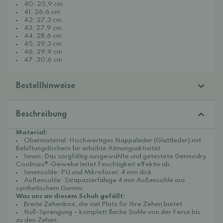
40: 25,9 cm
41: 26,6 cm
42: 27,3 cm
43: 27,9 cm
44: 28,6 cm
45: 29,3 cm
46: 29,9 cm
47: 30,6 cm
Bestellhinweise
Beschreibung
Material:
Obermaterial: Hochwertiges Nappaleder (Glattleder) mit
Belüftungslöchern für erhöhte Atmungsaktivität
Innen: Das sorgfältig ausgewählte und getestete Dermodry
Coolmax®-Gewebe leitet Feuchtigkeit effektiv ab.
Innensohle: PU und Mikrofaser, 4 mm dick
Außensohle: Strapazierfähige 4 mm Außensohle aus
synthetischem Gummi
Was uns an diesem Schuh gefällt:
Breite Zehenbox, die viel Platz für Ihre Zehen bietet
Null-Sprengung – komplett flache Sohle von der Ferse bis
zu den Zehen.