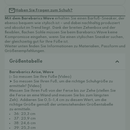
Haben Sie Fragen zum Schuh?
Mit dem Barebarics Wave
erhalten Sie einen Barfuß-Sneaker, der
ebenso bequem wie stylisch ist – und dabei nachhaltig produziert
und absolut im Trend liegt. Dank der breiten Zehenbox und der
flexiblen, flachen Sohle müssen Sie beim Barebarics Wave keine
Kompromisse eingehen, wenn Sie einen stylischen Sneaker suchen,
der gleichzeitig gut für Ihre Füße ist.
Weiter unten finden Sie Informationen zu Materialien, Passform und
Größenempfehlungen.
Größentabelle
Barebarics Arise, Wave
▷ So messen Sie Ihre Füße (Video)
➤
So messen Sie Ihren Fuß, um die richtige Schuhgröße zu
ermitteln! [Video]
Messen Sie Ihren Fuß von der Ferse bis zur Zehe (stellen Sie
die Ferse an eine Wand und messen Sie bis zum längsten
Zeh). Addieren Sie 0,5–1,4 cm zu diesem Wert, um die
richtige Größe gemäß der untenstehenden Größentabelle
zu ermitteln.
36: 23,3 cm
37: 23,9 cm
38: 24,6 cm
39: 25,3 cm