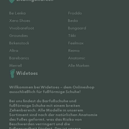
Be Lenka
Froddo
Xero Shoes
Beda
Vivobarefoot
Bungaard
Groundies
Tikki
Birkenstock
Feelmax
Altra
Reima
Barebarics
Anatomic
Merrell
Alle Marken
Widetoes
Willkommen bei Widetoes – dem Onlineshop
ausschließlich für fußförmige Schuhe!
Bei uns findest du Barfußschuhe und
fußförmige Schuhe mit einem breiten
Zehenbereich. Alle Modelle in unserem
Sortiment sind nach der natürlichen Anatomie
des Fußes geformt, was das Risiko von
Beschwerden verringert und die
Fußgesundheit fördert. Das ist unsere