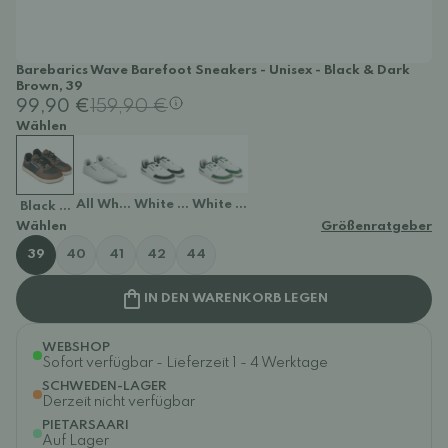
Barebarics Wave Barefoot Sneakers - Unisex - Black & Dark
Brown, 39
99,90 €
159,90 €
Wählen
All White
White & Black
White & Dark Green
Black & Dark Brown
Wählen
Größenratgeber
39
40
41
42
44
IN DEN WARENKORB LEGEN
WEBSHOP
Sofort verfügbar - Lieferzeit 1 - 4 Werktage
SCHWEDEN-LAGER
Derzeit nicht verfügbar
PIETARSAARI
Auf Lager