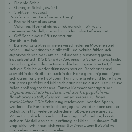
Flexible Sohle
Geringes Schuhgewicht
Sieht sehr gut aus!
Passform- und Größenberatung:
Breite: Normal bis breit
Volumen: Normal bis hochfußbereich – ein recht
geräumiges Modell, das sich auch für hohe Füße eignet.
Größenhinweis: Fällt normal aus
Gefühl am Fuß:
Barebarics gibt es in vielen verschiedenen Modellen und
Stilen – und wir finden sie alle toll! Die Schuhe fühlen sich
superweich und bequem an und bieten gleichzeitig guten
Bodenkontakt. Die Dicke der Außensohle ist nur eine optische
Täuschung, denn da die Innensohle leicht gepolstert ist, fühlen
sich die Schuhe weder dünn noch hart an. Barebarics sind
sowohl in der Breite als auch in der Höhe geräumig und eignen
sich daher für viele Fußtypen. Fanny, die breite und hohe Füße
hat, passt perfekt und fühlt sich darin richtig gut an. Die Schuhe
fallen größengerecht aus. Fannys Kommentar sagt alles:
„Irgendwie ist die Passform und das Tragegefühl von
Barebarics so toll, dass ich immer wieder zu ihnen
zurückkehre.“
Die
Schnürung reicht weit über den Spann,
wodurch die Passform leicht angepasst werden kann und der
Schuh somit für viele verschiedene Fußtypen geeignet ist.
Wenn Sie jedoch schmale und niedrige Füße haben, könnte
sich das Modell etwas zu geräumig anfühlen – in diesem Fall
empfehlen wir Ihnen, sich unser Sortiment, zum Beispiel von
Groundies, genauer anzusehen.