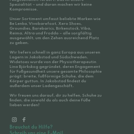
Spezialität – und daran machen wir keine
Kompromisse.
Unser Sortiment umfasst beliebte Marken wie
Be Lenka, Vivobarefoot, Xero Shoes,
Groundies, Barebarics, Birkenstock, Viba,
Reima, Altra und Froddo – alle sorgfältig
ausgewählt, um den Zehen ausreichend Platz
zu geben.
Wir liefern schnell in ganz Europa aus unseren
Lagern in Jakobstad und Südschweden.
Widetoes wurde von der Physiotherapeutin
Lina Björkskog gegründet, deren Engagement
für Fußgesundheit unsere gesamte Philosophie
prägt: breite, fußförmige Schuhe, die dem
Körper guttun. In Jakobstad findest du
außerdem unser Ladengeschäft.
Wir freuen uns darauf, dir zu helfen, Schuhe zu
finden, die sowohl du als auch deine Füße
lieben werden!
Brauchst du Hilfe?
Schreib uns eine E-Mail.